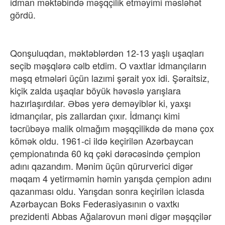
idman məktəbində məşqçilik etməyimi məsləhət
gördü.
Qonşuluqdan, məktəblərdən 12-13 yaşlı uşaqları
seçib məşqlərə cəlb etdim. O vaxtlar idmançıların
məşq etmələri üçün lazımi şərait yox idi. Şəraitsiz,
kiçik zalda uşaqlar böyük həvəslə yarışlara
hazırlaşırdılar. Əbəs yerə deməyiblər ki, yaxşı
idmançılar, pis zallardan çıxır. İdmançı kimi
təcrübəyə malik olmağım məşqçilikdə də mənə çox
kömək oldu. 1961-ci ildə keçirilən Azərbaycan
çempionatında 60 kq çəki dərəcəsində çempion
adını qazandım. Mənim üçün qürurverici digər
məqam 4 yetirməmin həmin yarışda çempion adını
qazanması oldu. Yarışdan sonra keçirilən iclasda
Azərbaycan Boks Federasiyasının o vaxtkı
prezidenti Abbas Ağalarovun məni digər məşqçilər