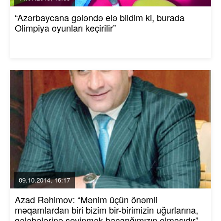
“Azərbaycana gələndə elə bildim ki, burada
Olimpiya oyunları keçirilir”
09.10.2014, 16:17
Azad Rəhimov: “Mənim üçün önəmli
məqamlardan biri bizim bir-birimizin uğurlarına,
qələbələrinə sevinmək bacarığımızın olmasıdır”