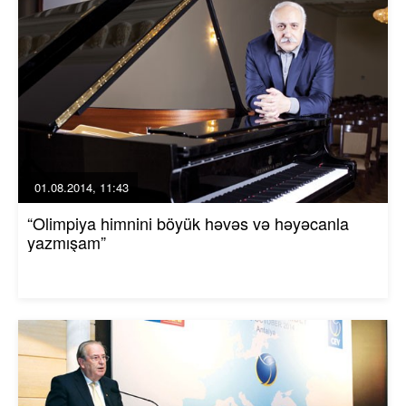
01.08.2014, 11:43
“Olimpiya himnini böyük həvəs və həyəcanla
yazmışam”