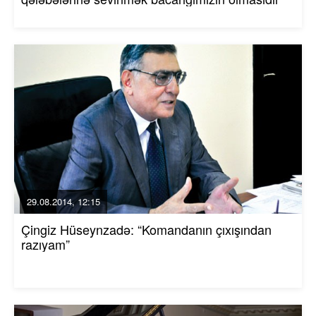
29.08.2014, 12:15
Çingiz Hüseynzadə: “Komandanın çıxışından
razıyam”