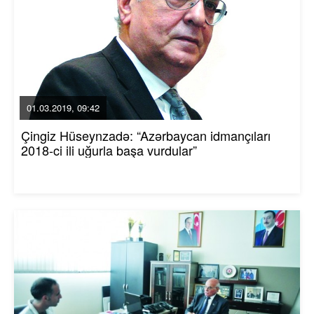
01.03.2019, 09:42
Çingiz Hüseynzadə: “Azərbaycan idmançıları
2018-ci ili uğurla başa vurdular”