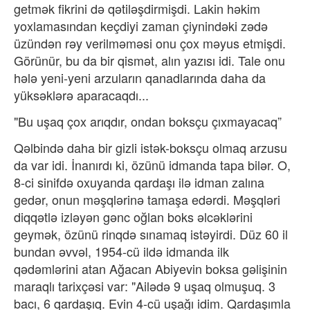
getmək fikrini də qətiləşdirmişdi. Lakin həkim
yoxlamasından keçdiyi zaman çiynindəki zədə
üzündən rəy verilməməsi onu çox məyus etmişdi.
Görünür, bu da bir qismət, alın yazısı idi. Tale onu
hələ yeni-yeni arzuların qanadlarında daha da
yüksəklərə aparacaqdı...
"Bu uşaq çox arıqdır, ondan boksçu çıxmayacaq”
Qəlbində daha bir gizli istək-boksçu olmaq arzusu
da var idi. İnanırdı ki, özünü idmanda tapa bilər. O,
8-ci sinifdə oxuyanda qardaşı ilə idman zalına
gedər, onun məşqlərinə tamaşa edərdi. Məşqləri
diqqətlə izləyən gənc oğlan boks əlcəklərini
geymək, özünü rinqdə sınamaq istəyirdi. Düz 60 il
bundan əvvəl, 1954-cü ildə idmanda ilk
qədəmlərini atan Ağacan Abiyevin boksa gəlişinin
maraqlı tarixçəsi var: "Ailədə 9 uşaq olmuşuq. 3
bacı, 6 qardaşıq. Evin 4-cü uşağı idim. Qardaşımla