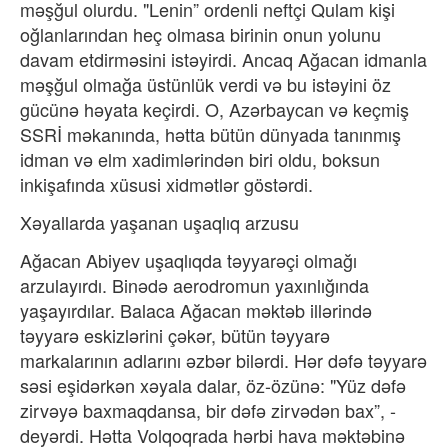
məşğul olurdu. "Lenin” ordenli neftçi Qulam kişi
oğlanlarından heç olmasa birinin onun yolunu
davam etdirməsini istəyirdi. Ancaq Ağacan idmanla
məşğul olmağa üstünlük verdi və bu istəyini öz
gücünə həyata keçirdi. O, Azərbaycan və keçmiş
SSRİ məkanında, hətta bütün dünyada tanınmış
idman və elm xadimlərindən biri oldu, boksun
inkişafında xüsusi xidmətlər göstərdi.
Xəyallarda yaşanan uşaqlıq arzusu
Ağacan Abiyev uşaqlıqda təyyarəçi olmağı
arzulayırdı. Binədə aerodromun yaxınlığında
yaşayırdılar. Balaca Ağacan məktəb illərində
təyyarə eskizlərini çəkər, bütün təyyarə
markalarının adlarını əzbər bilərdi. Hər dəfə təyyarə
səsi eşidərkən xəyala dalar, öz-özünə: "Yüz dəfə
zirvəyə baxmaqdansa, bir dəfə zirvədən bax”, -
deyərdi. Hətta Volqoqrada hərbi hava məktəbinə