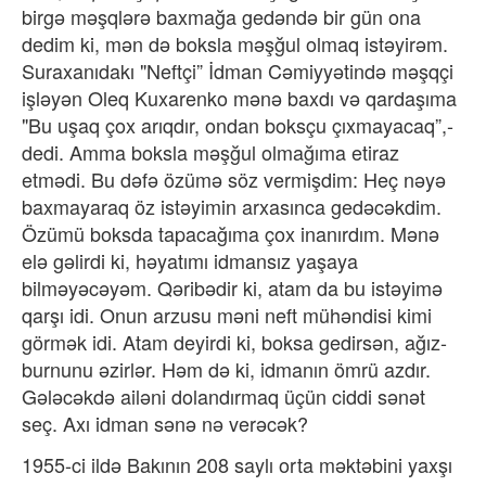
birgə məşqlərə baxmağa gedəndə bir gün ona
dedim ki, mən də boksla məşğul olmaq istəyirəm.
Suraxanıdakı "Neftçi” İdman Cəmiyyətində məşqçi
işləyən Oleq Kuxarenko mənə baxdı və qardaşıma
"Bu uşaq çox arıqdır, ondan boksçu çıxmayacaq”,-
dedi. Amma boksla məşğul olmağıma etiraz
etmədi. Bu dəfə özümə söz vermişdim: Heç nəyə
baxmayaraq öz istəyimin arxasınca gedəcəkdim.
Özümü boksda tapacağıma çox inanırdım. Mənə
elə gəlirdi ki, həyatımı idmansız yaşaya
bilməyəcəyəm. Qəribədir ki, atam da bu istəyimə
qarşı idi. Onun arzusu məni neft mühəndisi kimi
görmək idi. Atam deyirdi ki, boksa gedirsən, ağız-
burnunu əzirlər. Həm də ki, idmanın ömrü azdır.
Gələcəkdə ailəni dolandırmaq üçün ciddi sənət
seç. Axı idman sənə nə verəcək?
1955-ci ildə Bakının 208 saylı orta məktəbini yaxşı