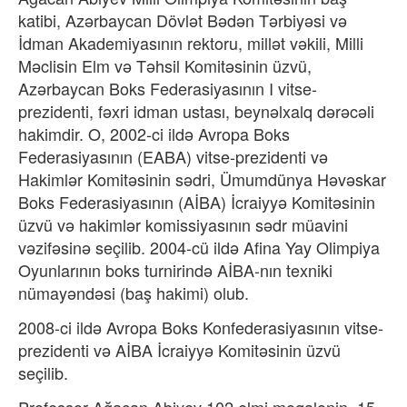
katibi, Azərbaycan Dövlət Bədən Tərbiyəsi və
İdman Akademiyasının rektoru, millət vəkili, Milli
Məclisin Elm və Təhsil Komitəsinin üzvü,
Azərbaycan Boks Federasiyasının I vitse-
prezidenti, fəxri idman ustası, beynəlxalq dərəcəli
hakimdir. O, 2002-ci ildə Avropa Boks
Federasiyasının (EABA) vitse-prezidenti və
Hakimlər Komitəsinin sədri, Ümumdünya Həvəskar
Boks Federasiyasının (AİBA) İcraiyyə Komitəsinin
üzvü və hakimlər komissiyasının sədr müavini
vəzifəsinə seçilib. 2004-cü ildə Afina Yay Olimpiya
Oyunlarının boks turnirində AİBA-nın texniki
nümayəndəsi (baş hakimi) olub.
2008-ci ildə Avropa Boks Konfederasiyasının vitse-
prezidenti və AİBA İcraiyyə Komitəsinin üzvü
seçilib.