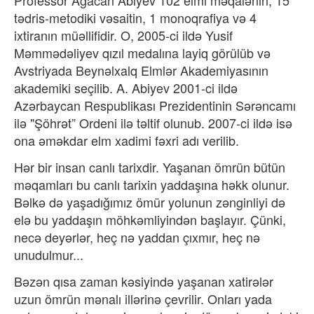
Professor Ağacan Abiyev 102 elmi məqalənin, 15
tədris-metodiki vəsaitin, 1 monoqrafiya və 4
ixtiranın müəllifidir. O, 2005-ci ildə Yusif
Məmmədəliyev qızıl medalına layiq görülüb və
Avstriyada Beynəlxalq Elmlər Akademiyasının
akademiki seçilib. A. Abiyev 2001-ci ildə
Azərbaycan Respublikası Prezidentinin Sərəncamı
ilə "Şöhrət” Ordeni ilə təltif olunub. 2007-ci ildə isə
ona əməkdar elm xadimi fəxri adı verilib.
Hər bir insan canlı tarixdir. Yaşanan ömrün bütün
məqamları bu canlı tarixin yaddaşına həkk olunur.
Bəlkə də yaşadığımız ömür yolunun zənginliyi də
elə bu yaddaşın möhkəmliyindən başlayır. Çünki,
necə deyərlər, heç nə yaddan çıxmır, heç nə
unudulmur...
Bəzən qısa zaman kəsiyində yaşanan xatirələr
uzun ömrün mənalı illərinə çevrilir. Onları yada