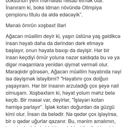
boksunun yeni mərhələsi hesab etmək olar.
İnanıram ki, boks idman növündə Olimpiya
çempionu titulu da əldə edəcəyik”.
Mənalı ömrün xoşbəxt illəri
Ağacan müəllim deyir ki, yaşın üstünə yaş gəldikcə
insan həyatı daha da dərindən dərk etməyə
başlayır, onun həyata baxışı da dəyişir. Hər bir
insan keçdiyi ömür yoluna nəzər saldıqda bu və ya
digər məqamlara yenidən qiymət verməli olur.
Maraqlıdır görəsən, Ağacan müəllim həyatında nəyi
isə dəyişmək istəyibmi? "Həyatımı çox dolğun
yaşayıram. Hər bir insanın arzuladığı çox şeyə nail
olmuşam. Xoşbəxtəm ki, həyat yolum məhz belə
keçib. Bir məsəl var, deyirlər, "İşləyən kotan
həmişə parlayır”. İşlək kotan doğurdan da güzgü
kimi olur. İnsan da belədir. Nə qədər çox işləyirsə,
bir o qədər uğurlar qazanır. Bu, mənim amalımın,