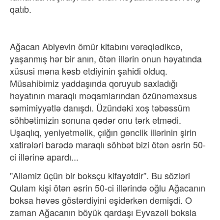
qatıb.
Ağacan Abiyevin ömür kitabını vərəqlədikcə,
yaşanmış hər bir anın, ötən illərin onun həyatında
xüsusi məna kəsb etdiyinin şahidi olduq.
Müsahibimiz yaddaşında qoruyub saxladığı
həyatının maraqlı məqamlarından özünəməxsus
səmimiyyətlə danışdı. Üzündəki xoş təbəssüm
söhbətimizin sonuna qədər onu tərk etmədi.
Uşaqlıq, yeniyetməlik, çılğın gənclik illərinin şirin
xatirələri barədə maraqlı söhbət bizi ötən əsrin 50-
ci illərinə apardı...
"Ailəmiz üçün bir boksçu kifayətdir”. Bu sözləri
Qulam kişi ötən əsrin 50-ci illərində oğlu Ağacanın
boksa həvəs göstərdiyini eşidərkən demişdi. O
zaman Ağacanın böyük qardaşı Eyvazəli boksla