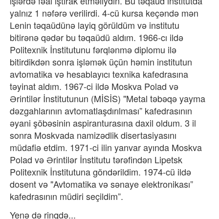
işlərdə fəal iştirak etməliydin. Bu təqaüd institutda
yalnız 1 nəfərə verilirdi. 4-cü kursa keçəndə mən
Lenin təqaüdünə layiq görüldüm və institutu
bitirənə qədər bu təqaüdü aldım. 1966-cı ildə
Politexnik İnstitutunu fərqlənmə diplomu ilə
bitirdikdən sonra işləmək üçün həmin institutun
avtomatika və hesablayıcı texnika kafedrasına
təyinat aldım. 1967-ci ildə Moskva Polad və
Ərintilər İnstitutunun (MİSİS) "Metal təbəqə yayma
dəzgahlarının avtomatlaşdırılması” kafedrasının
əyani şöbəsinin aspiranturasına daxil oldum. 3 il
sonra Moskvada namizədlik disertasiyasını
müdafiə etdim. 1971-ci ilin yanvar ayında Moskva
Polad və Ərintilər İnstitutu tərəfindən Lipetsk
Politexnik İnstitutuna göndərildim. 1974-cü ildə
dosent və "Avtomatika və sənaye elektronikası”
kafedrasının müdiri seçildim”.
Yenə də rinqdə...