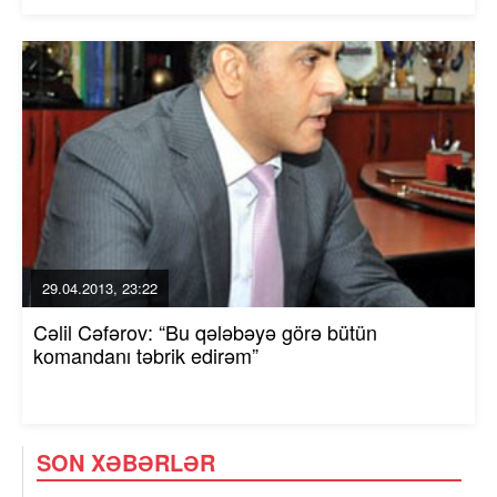
29.04.2013, 23:22
Cəlil Cəfərov: “Bu qələbəyə görə bütün
komandanı təbrik edirəm”
SON XƏBƏRLƏR