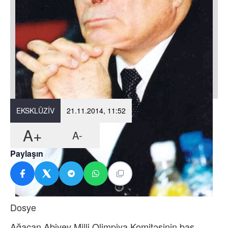
EKSKLÜZIV
21.11.2014, 11:52
A+
A-
Paylaşın
Dosye
Ağacan Abiyev Milli Olimpiya Komitəsinin baş