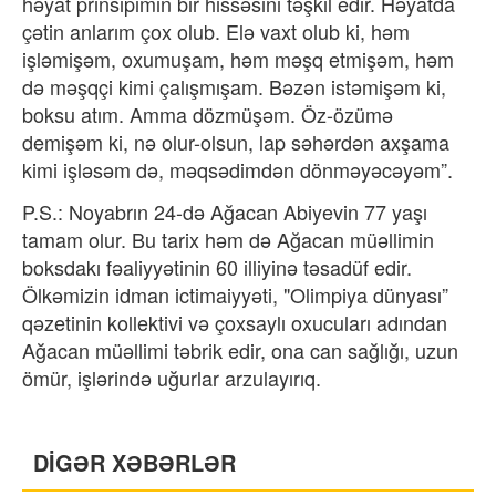
həyat prinsipimin bir hissəsini təşkil edir. Həyatda
çətin anlarım çox olub. Elə vaxt olub ki, həm
işləmişəm, oxumuşam, həm məşq etmişəm, həm
də məşqçi kimi çalışmışam. Bəzən istəmişəm ki,
boksu atım. Amma dözmüşəm. Öz-özümə
demişəm ki, nə olur-olsun, lap səhərdən axşama
kimi işləsəm də, məqsədimdən dönməyəcəyəm”.
P.S.: Noyabrın 24-də Ağacan Abiyevin 77 yaşı
tamam olur. Bu tarix həm də Ağacan müəllimin
boksdakı fəaliyyətinin 60 illiyinə təsadüf edir.
Ölkəmizin idman ictimaiyyəti, "Olimpiya dünyası”
qəzetinin kollektivi və çoxsaylı oxucuları adından
Ağacan müəllimi təbrik edir, ona can sağlığı, uzun
ömür, işlərində uğurlar arzulayırıq.
DİGƏR XƏBƏRLƏR