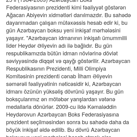
Federasiyasının prezidenti kimi fəaliyyət göstərən
Ağacan Abiyevin xidmətləri danılmazdır. Bu sahədə
dayanmadan çalışan mütəxəssis hesab edir ki, bu
gün Azərbaycan boksu yeni inkişaf mərhələsini
yaşayır. "Azərbaycan idmanının inkişafı ümummilli
lider Heydər Əliyevin adı ilə bağlıdır. Bu gün
respublikamızda bütün idman növlərinə dövlət
səviyyəsində diqqət və qayğı göstərilir. Azərbaycan
Respublikasının Prezidenti, Milli Olimpiya
Komitəsinin prezidenti cənab İlham Əliyevin
səmərəli fəaliyyətinin nəticəsidir ki, Azərbaycan
idmanı özünün yüksəliş dövrünü yaşayır. Bu gün
boksçularımız ən mötəbər yarışlardan vətənə
medallarla dönürlər. 2009-cu ildə Kəmaləddin
Heydərovun Azərbaycan Boks Federasiyasına
prezident seçilməsindən sonra bu sahədə daha da
böyük inkişaf əldə edilib. Bu dövrü Azərbaycan