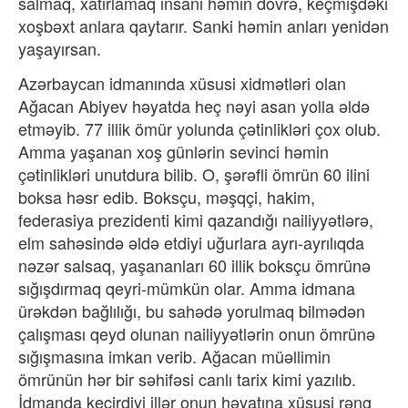
salmaq, xatırlamaq insanı həmin dövrə, keçmişdəki
xoşbəxt anlara qaytarır. Sanki həmin anları yenidən
yaşayırsan.
Azərbaycan idmanında xüsusi xidmətləri olan
Ağacan Abiyev həyatda heç nəyi asan yolla əldə
etməyib. 77 illik ömür yolunda çətinlikləri çox olub.
Amma yaşanan xoş günlərin sevinci həmin
çətinlikləri unutdura bilib. O, şərəfli ömrün 60 ilini
boksa həsr edib. Boksçu, məşqçi, hakim,
federasiya prezidenti kimi qazandığı nailiyyətlərə,
elm sahəsində əldə etdiyi uğurlara ayrı-ayrılıqda
nəzər salsaq, yaşananları 60 illik boksçu ömrünə
sığışdırmaq qeyri-mümkün olar. Amma idmana
ürəkdən bağlılığı, bu sahədə yorulmaq bilmədən
çalışması qeyd olunan nailiyyətlərin onun ömrünə
sığışmasına imkan verib. Ağacan müəllimin
ömrünün hər bir səhifəsi canlı tarix kimi yazılıb.
İdmanda keçirdiyi illər onun həyatına xüsusi rəng