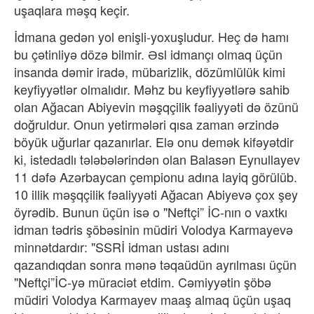
uşaqlara məşq keçir.
İdmana gedən yol enişli-yoxuşludur. Heç də hamı
bu çətinliyə dözə bilmir. Əsl idmançı olmaq üçün
insanda dəmir iradə, mübarizlik, dözümlülük kimi
keyfiyyətlər olmalıdır. Məhz bu keyfiyyətlərə sahib
olan Ağacan Abiyevin məşqçilik fəaliyyəti də özünü
doğruldur. Onun yetirmələri qısa zaman ərzində
böyük uğurlar qazanırlar. Elə onu demək kifəyətdir
ki, istedadlı tələbələrindən olan Balasən Eynullayev
11 dəfə Azərbaycan çempionu adına layiq görülüb.
10 illik məşqçilik fəaliyyəti Ağacan Abiyevə çox şey
öyrədib. Bunun üçün isə o "Neftçi” İC-nın o vaxtkı
idman tədris şöbəsinin müdiri Volodya Karmayevə
minnətdardır: "SSRİ idman ustası adını
qazandıqdan sonra mənə təqaüdün ayrılması üçün
"Neftçi”İC-yə müraciət etdim. Cəmiyyətin şöbə
müdiri Volodya Karmayev maaş almaq üçün uşaq