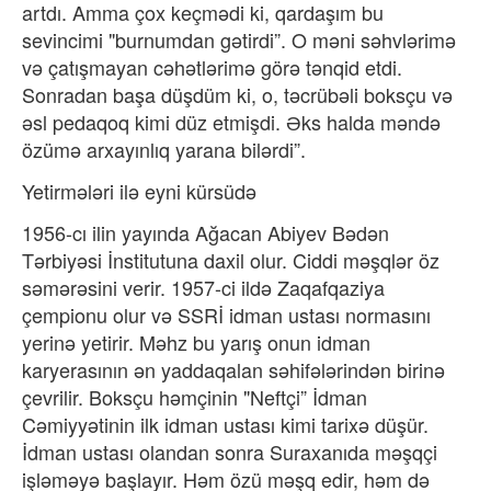
artdı. Amma çox keçmədi ki, qardaşım bu
sevincimi "burnumdan gətirdi”. O məni səhvlərimə
və çatışmayan cəhətlərimə görə tənqid etdi.
Sonradan başa düşdüm ki, o, təcrübəli boksçu və
əsl pedaqoq kimi düz etmişdi. Əks halda məndə
özümə arxayınlıq yarana bilərdi”.
Yetirmələri ilə eyni kürsüdə
1956-cı ilin yayında Ağacan Abiyev Bədən
Tərbiyəsi İnstitutuna daxil olur. Ciddi məşqlər öz
səmərəsini verir. 1957-ci ildə Zaqafqaziya
çempionu olur və SSRİ idman ustası normasını
yerinə yetirir. Məhz bu yarış onun idman
karyerasının ən yaddaqalan səhifələrindən birinə
çevrilir. Boksçu həmçinin "Neftçi” İdman
Cəmiyyətinin ilk idman ustası kimi tarixə düşür.
İdman ustası olandan sonra Suraxanıda məşqçi
işləməyə başlayır. Həm özü məşq edir, həm də