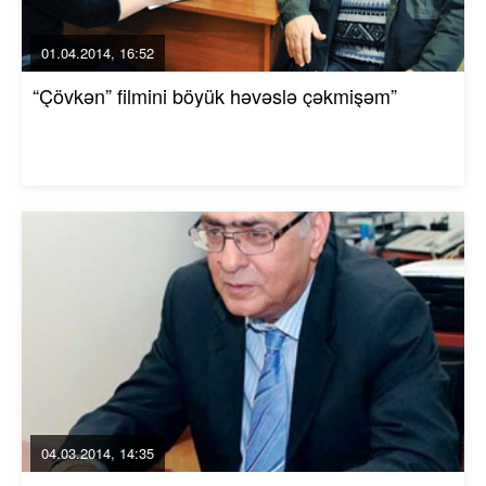
01.04.2014, 16:52
“Çövkən” filmini böyük həvəslə çəkmişəm”
04.03.2014, 14:35