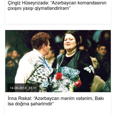
Çingiz Hüseynzadə: “Azərbaycan komandasının
çıxışını yaxşı qiymətləndirirəm”
14.06.2013, 13:11
İnna Rıskal: “Azərbaycan mənim vətənim, Bakı
isə doğma şəhərimdir”