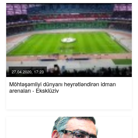
27.04.2020, 17:23
Möhtəşəmliyi dünyanı heyrətləndirən idman
arenaları - Eksklüziv