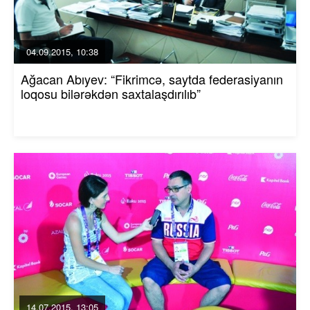
04.09.2015, 10:38
Ağacan Abıyev: “Fikrimcə, saytda federasiyanın
loqosu bilərəkdən saxtalaşdırılıb”
14.07.2015, 13:05