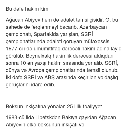
Bu dəfə hakim kimi
Ağacan Abiyev həm də ədalət təmsilçisidir. O, bu
sahədə də fərqlənməyi bacarıb. Azərbaycan
çempionatı, Spartakida yarışları, SSRİ
çempionatlarında ədaləti qoruyan mütəxəssis
1977-ci ildə ümümittifaq dərəcəli hakim adına layiq
görülüb. Beynəlxalq hakimlik dərəcəsi aldıqdan
sonra 10 ən yaxşı hakim sırasında yer alıb. SSRİ,
dünya və Avropa çempionatlarında təmsil olunub.
İki dəfə SSRİ və ABŞ arasında keçirilən yoldaşlıq
görüşlərini idarə edib.
Boksun inkişafına yönələn 25 illik fəaliyyət
1983-cü ildə Lipetskdən Bakıya qayıdan Ağacan
Abiyevin ölkə boksunun inkişafı və