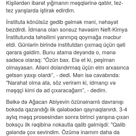
Kişilərdən ibarət yığmanın məşqlərinə qatılır, tez-
tez yarışlarda iştirak edirdim.
İnstituta könülsüz gedib gəlmək məni, nəhayət
bezdirdi. İdmana olan sonsuz həvəsim Neft-Kimya
İnstitutunda təhsilimi yarımçıq qoymağa məcbur
etdi. Günlərin birində institutdan çıxmaq üçün qəti
qərara gəldim. Bunu atama deyəndə o, mənə
sadəcə olaraq: "Özün bax. Elə et ki, peşiman
olmayasan. Ailəni dolandırmaq üçün elm arxasınca
getsən yaxşı olardı”, - dedi. Mən isə cavabında:
"Narahat olma ata, söz verirəm ki, idmançı və
məşqçi kimi də ad çıxaracağam”, - dedim.
Bəlkə də Ağacan Abiyevin özünəinamlı davranışı
boksda qazandığı ilk qələbədən qaynaqlanırdı. 3-4
aylıq məşq prosesindən sonra birinci yarışına çıxan
boksçu ilk rəqibinə nokautla qalib gəlmişdi: "Qalib
gələndə çox sevindim. Özümə inamım daha da