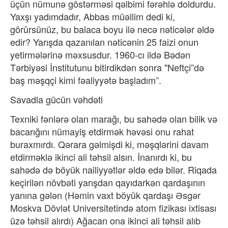
üçün nümunə göstərməsi qəlbimi fərəhlə doldurdu.
Yaxşı yadımdadır, Abbas müəllim dedi ki,
görürsünüz, bu balaca boyu ilə necə nəticələr əldə
edir? Yarışda qazanılan nəticənin 25 faizi onun
yetirmələrinə məxsusdur. 1960-cı ildə Bədən
Tərbiyəsi İnstitutunu bitirdikdən sonra "Neftçi”də
baş məşqçi kimi fəaliyyətə başladım”.
Savadla gücün vəhdəti
Texniki fənlərə olan marağı, bu sahədə olan bilik və
bacarığını nümayiş etdirmək həvəsi onu rahat
buraxmırdı. Qərara gəlmişdi ki, məşqlərini davam
etdirməklə ikinci ali təhsil alsın. İnanırdı ki, bu
sahədə də böyük nailiyyətlər əldə edə bilər. Riqada
keçirilən növbəti yarışdan qayıdarkən qardaşının
yanına gələn (Həmin vaxt böyük qardaşı Əsgər
Moskva Dövlət Universitetində atom fizikası ixtisası
üzə təhsil alırdı) Ağacan ona ikinci ali təhsil alıb