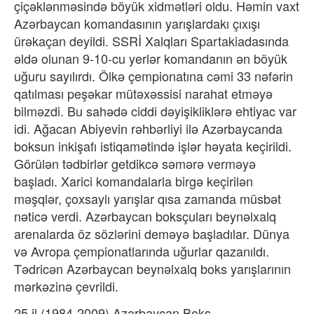
çiçəklənməsində böyük xidmətləri oldu. Həmin vaxt
Azərbaycan komandasının yarışlardakı çıxışı
ürəkaçan deyildi. SSRİ Xalqları Spartakiadasında
əldə olunan 9-10-cu yerlər komandanın ən böyük
uğuru sayılırdı. Ölkə çempionatına cəmi 33 nəfərin
qatılması peşəkar mütəxəssisi narahat etməyə
bilməzdi. Bu sahədə ciddi dəyişikliklərə ehtiyac var
idi. Ağacan Abiyevin rəhbərliyi ilə Azərbaycanda
boksun inkişafı istiqamətində işlər həyata keçirildi.
Görülən tədbirlər getdikcə səmərə verməyə
başladı. Xarici komandalarla birgə keçirilən
məşqlər, çoxsaylı yarışlar qısa zamanda müsbət
nəticə verdi. Azərbaycan boksçuları beynəlxalq
arenalarda öz sözlərini deməyə başladılar. Dünya
və Avropa çempionatlarında uğurlar qazanıldı.
Tədricən Azərbaycan beynəlxalq boks yarışlarının
mərkəzinə çevrildi.
25 il (1984-2009) Azərbaycan Boks