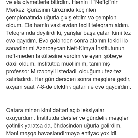
və əla qiymətlərlə bitirdim. Həmin il "Neftçi”nin
Mərkəzi Şurasının Qroznıda keçirilən
çempionatında uğurla çıxış etdim və çempion
oldum. Elə həmin vaxt evdən təcili teleqram aldım.
Teleqramda deyilirdi ki, yarışlar başa çatan kimi tez
evə qayıdım. Evə gələndən sonra atamın təkidi ilə
sənədlərimi Azərbaycan Neft-Kimya İnstitutunun
neft-mədən fakültəsinə verdim və əyani şöbəyə
daxil oldum. İnstitutda müəllimim, tanınmış
professor Mirzəbəyli istedadlı olduğumu tez-tez
xatırladırdı. Hər gün dərsdən sonra məşqlərə gedir,
axşam saat 7-8-də elektrik qatarı ilə evə qaydırdım.
Qatara minən kimi dəftəri açıb leksiyaları
oxuyurdum. İnstitutda dərslər və gündəlik məşqlər
çətinlik yaratsa da, öhdəsindən uğurla gəlirdim.
Məni məşqə həvəsləndirməyə ehtiyac yox idi.