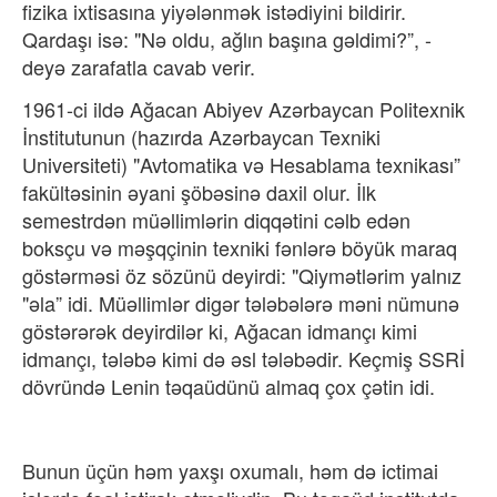
fizika ixtisasına yiyələnmək istədiyini bildirir.
Qardaşı isə: "Nə oldu, ağlın başına gəldimi?”, -
deyə zarafatla cavab verir.
1961-ci ildə Ağacan Abiyev Azərbaycan Politexnik
İnstitutunun (hazırda Azərbaycan Texniki
Universiteti) "Avtomatika və Hesablama texnikası”
fakültəsinin əyani şöbəsinə daxil olur. İlk
semestrdən müəllimlərin diqqətini cəlb edən
boksçu və məşqçinin texniki fənlərə böyük maraq
göstərməsi öz sözünü deyirdi: "Qiymətlərim yalnız
"əla” idi. Müəllimlər digər tələbələrə məni nümunə
göstərərək deyirdilər ki, Ağacan idmançı kimi
idmançı, tələbə kimi də əsl tələbədir. Keçmiş SSRİ
dövründə Lenin təqaüdünü almaq çox çətin idi.
Bunun üçün həm yaxşı oxumalı, həm də ictimai