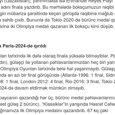
ayı (Qazaxıstan), yarımfinalda isə Enmanuel Reyes Playı
adını finala yazdırıb. Bu mərhələdə boksçumuzun rəqibi
rgin mübarizə şəraitində keçən görüşdə rəqibinə məğlub 
sahib çıxıb. Bununla da Tokio-2020-də bürünc medal 
inə iki Olimpiya medalı qazanan ilk boksçu kimi düşüb.
a Paris-2024-də qırıldı
ı tarixində ilk dəfə olaraq finala yüksələ bilməyiblər. Pa
n), güləşçi ilə yollanan pəhləvanlarımızdan heç biri yarı
Olimpiya Oyunları tarixində belə hal yaşanmayıb. Güləşç
ında ən azı bir final görüşündə (Atlanta-1996: 1 final, Sid
08: 1 final, London-2012: 4 final, Rio-2016: 3 final, Tokio
ris-2024-də davam etdirmək mümkün olmayıb.
baycanın qazandığı hər üç, bürünc medal pəhləvanlarımı
t güləş 2 bürünc). “Klassiklər”in yarışında Həsrət Cəfə
ığmamıza ilk Olimpiya medalını qazandırıb. 67 kq çəki