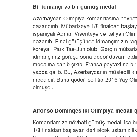
Bir idmançı və bir
gümüş medal
Azərbaycan Olimpiya komandasına növbə
qazandırıb. Mübarizəyə 1/8 finaldan başlay
ispaniyalı Adrian Visenteyə və italiyalı Oli
qazanıb. Final görüşündə idmançımızın rəqi
koreyalı Park Tae-Jun olub. Gərgin mübari
idmançımız görüşü sona qədər davam etdi
medalına sahib çıxıb. Fransa paytaxtına bi
yadda qalıb. Bu, Azərbaycanın müstəqillik 
medaldır. Buna qədər isə Rio-2016 Yay Ol
olmuşdu.
Alfonso Dominqes iki Olimpiya medalı 
Komandamıza növbəti gümüş medalı isə bo
1/8 finaldan başlayan dəri əlcək ustamız i