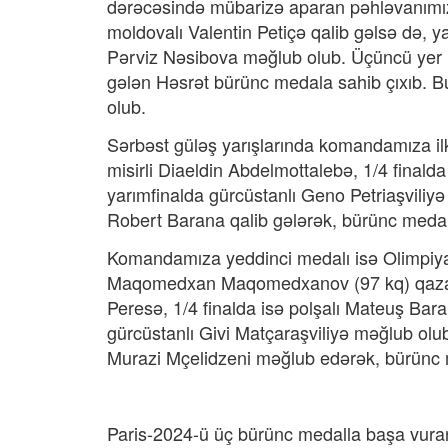
dərəcəsində mübarizə aparan pəhləvanımız 
moldovalı Valentin Petiçə qalib gəlsə də, y
Pərviz Nəsibova məğlub olub. Üçüncü yer u
gələn Həsrət bürünc medala sahib çıxıb. Bu
olub.
Sərbəst güləş yarışlarında komandamıza ilk 
misirli Diaeldin Abdelmottalebə, 1/4 final
yarımfinalda gürcüstanlı Geno Petriaşvili
Robert Barana qalib gələrək, bürünc medal
Komandamıza yeddinci medalı isə Olimpiy
Maqomedxan Maqomedxanov (97 kq) qazandı
Peresə, 1/4 finalda isə polşalı Mateuş Bar
gürcüstanlı Givi Matçaraşviliyə məğlub olu
Murazi Mçelidzeni məğlub edərək, bürünc 
Paris-2024-ü üç bürünc medalla başa vuran