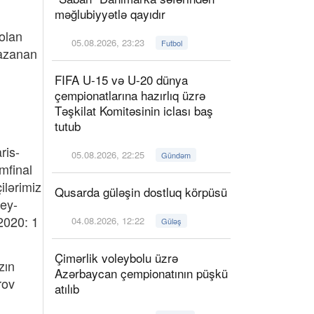
məğlubiyyətlə qayıdır
olan
05.08.2026, 23:23
Futbol
qazanan
FIFA U-15 və U-20 dünya
çempionatlarına hazırlıq üzrə
Təşkilat Komitəsinin iclası baş
tutub
ris-
05.08.2026, 22:25
Gündəm
mfinal
ilərimiz
Qusarda güləşin dostluq körpüsü
ney-
-2020: 1
04.08.2026, 12:22
Güləş
Çimərlik voleybolu üzrə
zın
Azərbaycan çempionatının püşkü
rov
atılıb