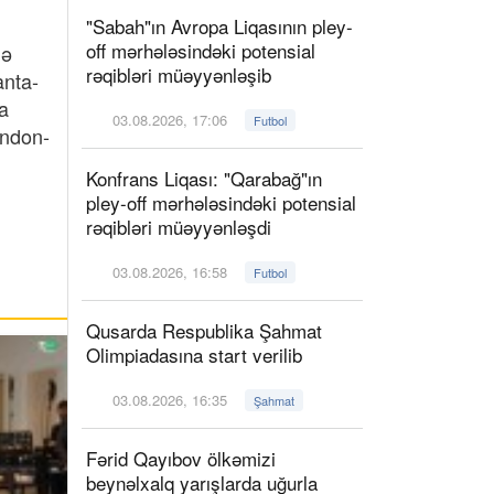
"Sabah"ın Avropa Liqasının pley-
off mərhələsindəki potensial
də
rəqibləri müəyyənləşib
anta-
a
03.08.2026, 17:06
Futbol
ondon-
Konfrans Liqası: "Qarabağ"ın
pley-off mərhələsindəki potensial
rəqibləri müəyyənləşdi
03.08.2026, 16:58
Futbol
Qusarda Respublika Şahmat
Olimpiadasına start verilib
03.08.2026, 16:35
Şahmat
Fərid Qayıbov ölkəmizi
beynəlxalq yarışlarda uğurla