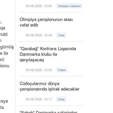
06.08.2026, 12:54
Olimpizm xəbərləri
Olimpiya çempionunun atası
,
vəfat edib
iqə
nubi
06.08.2026, 12:46
Cüdo
n
n gümüş
"Qarabağ" Konfrans Liqasında
ə ilə
Danimarka klubu ilə
nci
qarşılaşacaq
pionu
06.08.2026, 12:25
Futbol
Cüdoçularımız dünya
çempionatında iştirak edəcəklər
06.08.2026, 10:17
Cüdo
zəyə
la
"Sabah" Danimarka səfərindən