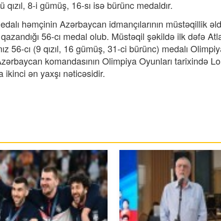
 qızıl, 8-i gümüş, 16-sı isə bürünc medaldır.
ı həmçinin Azərbaycan idmançılarının müstəqillik əl
qazandığı 56-cı medal olub. Müstəqil şəkildə ilk dəfə Atl
 56-cı (9 qızıl, 16 gümüş, 31-ci bürünc) medalı Olimpiy
 Azərbaycan komandasının Olimpiya Oyunları tarixində L
ikinci ən yaxşı nəticəsidir.