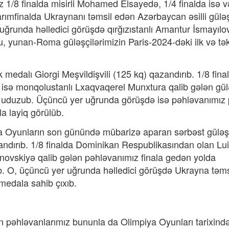
1/8 finalda misirli Mohamed Elsayedə, 1/4 finalda isə v
arımfinalda Ukraynanı təmsil edən Azərbaycan əsilli gülə
ğrunda həlledici görüşdə qırğızıstanlı Amantur İsmayılo
, yunan-Roma güləşçilərimizin Paris-2024-dəki ilk və tə
medalı Giorgi Meşvildişvili (125 kq) qazandırıb. 1/8 fina
da isə monqolustanlı Lxaqvaqerel Munxtura qalib gələn gü
yə uduzub. Üçüncü yer uğrunda görüşdə isə pəhləvanımız 
a layiq görülüb.
a Oyunların son günündə mübarizə aparan sərbəst güləş
rıb. 1/8 finalda Dominikan Respublikasından olan Lui
anovskiyə qalib gələn pəhləvanımız finala gedən yolda
b. O, üçüncü yer uğrunda həlledici görüşdə Ukrayna təmsi
medala sahib çıxıb.
 pəhləvanlarımız bununla da Olimpiya Oyunları tarixində