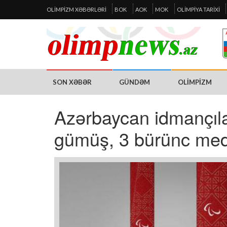
OLIMPIZM XƏBƏRLƏRI
BOK
AOK
MOK
OLIMPIYA TARIXI
SON XƏBƏR
GÜNDƏM
OLIMPIZM
Azərbaycan idmançılar
gümüş, 3 bürünc med