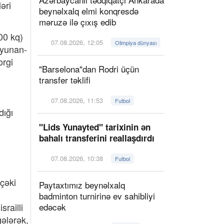
əri
beynəlxalq elmi konqresdə
məruzə ilə çıxış edib
00 kq)
07.08.2026, 12:05
Olimpiya dünyası
 yunan-
orgi
"Barselona"dan Rodri üçün
transfer təklifi
07.08.2026, 11:53
Futbol
dığı
"Lids Yunayted" tarixinin ən
bahalı transferini reallaşdırdı
07.08.2026, 10:38
Futbol
çəki
Paytaxtımız beynəlxalq
badminton turnirinə ev sahibliyi
railli
edəcək
gələrək,