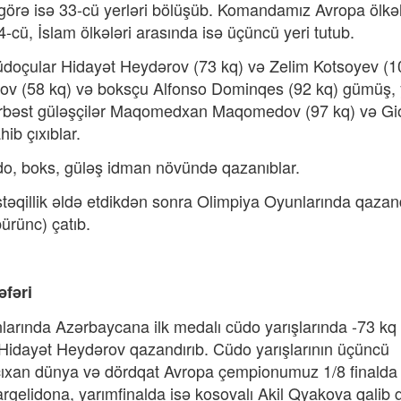
a görə isə 33-cü yerləri bölüşüb. Komandamız Avropa ölkəl
-cü, İslam ölkələri arasında isə üçüncü yeri tutub.
üdoçular Hidayət Heydərov (73 kq) və Zelim Kotsoyev (1
v (58 kq) və boksçu Alfonso Dominqes (92 kq) gümüş,
ərbəst güləşçilər Maqomedxan Maqomedov (97 kq) və Gi
ib çıxıblar.
do, boks, güləş idman növündə qazanıblar.
qillik əldə etdikdən sonra Olimpiya Oyunlarında qazan
bürünc) çatıb.
əfəri
larında Azərbaycana ilk medalı cüdo yarışlarında -73 kq 
idayət Heydərov qazandırıb. Cüdo yarışlarının üçüncü
ıxan dünya və dördqat Avropa çempionumuz 1/8 finalda is
argelidona, yarımfinalda isə kosovalı Akil Qyakova qalib 