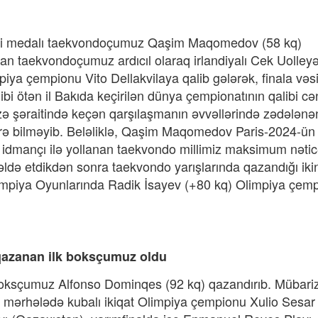
ti medalı taekvondoçumuz Qaşim Maqomedov (58 kq)
an taekvondoçumuz ardıcıl olaraq irlandiyalı Cek Uolleyə
mpiya çempionu Vito Dellakvilaya qalib gələrək, finala vəs
bi ötən il Bakıda keçirilən dünya çempionatının qalibi cə
zə şəraitində keçən qarşılaşmanın əvvəllərində zədələnə
rə bilməyib. Beləliklə, Qaşim Maqomedov Paris-2024-ü
r idmançı ilə yollanan taekvondo millimiz maksimum nətic
əldə etdikdən sonra taekvondo yarışlarında qazandığı iki
impiya Oyunlarında Radik İsayev (+80 kq) Olimpiya çem
qazanan ilk boksçumuz oldu
ksçumuz Alfonso Dominqes (92 kq) qazandırıb. Mübari
lk mərhələdə kubalı ikiqat Olimpiya çempionu Xulio Sesar 