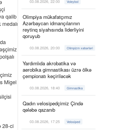
ə
03.08.2026, 22:00
Voleybol
şçi
va qalib
Olimpiya mükafatçımız
Azərbaycan idmançılarının
k medalı
reytinq siyahısında liderliyini
qoruyub
lda
03.08.2026, 20:00
ləşçimiz
Olimpizm xəbərləri
polşalı
Yardımlıda akrobatika və
aerobika gimnastikası üzrə ölkə
çimiz
çempionatı keçiriləcək
s Migel
03.08.2026, 18:40
Gimnastika
lçisi
Qadın velosipedçimiz Çində
qələbə qazanıb
03.08.2026, 17:25
Velosiped
 28-ci