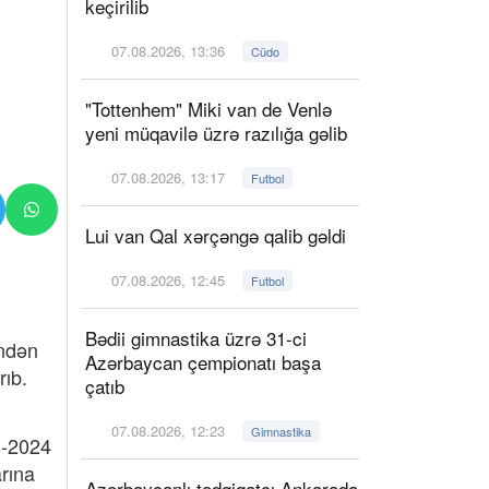
keçirilib
07.08.2026, 13:36
Cüdo
"Tottenhem" Miki van de Venlə
yeni müqavilə üzrə razılığa gəlib
07.08.2026, 13:17
Futbol
Lui van Qal xərçəngə qalib gəldi
07.08.2026, 12:45
Futbol
Bədii gimnastika üzrə 31-ci
indən
Azərbaycan çempionatı başa
ıb.
çatıb
07.08.2026, 12:23
Gimnastika
s-2024
rına
Azərbaycanlı tədqiqatçı Ankarada