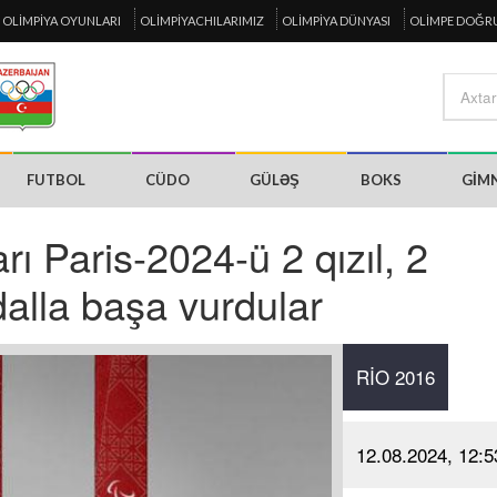
OLIMPIYA OYUNLARI
OLIMPIYACHILARIMIZ
OLIMPIYA DÜNYASI
OLIMPE DOĞR
FUTBOL
CÜDO
GÜLƏŞ
BOKS
GIM
ı Paris-2024-ü 2 qızıl, 2
alla başa vurdular
RIO 2016
12.08.2024, 12:5