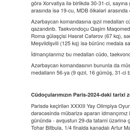
görə Xorvatiya ilə birlikdə 30-31-ci, sayın
arasında isə 19-cu, MDB ölkələri arasında 4
Azərbaycan komandasına qızıl medalları c
qazandırıb. Taekvondoçu Qaşim Maqomedo
Roma güləşçisi Həsrət Cəfərov (67 kq), s
Meşvildişvili (125 kq) isə bürünc medala sah
İdmançılarımız bu medalları cüdo, taekvon
Azərbaycan komandasının bununla da müstə
medalların 56-ya (9 qızıl, 16 gümüş, 31-ci 
Cüdoçularımızın Paris-2024-dəki tarixi z
Parisdə keçirilən XXXIII Yay Olimpiya Oyun
dərəcəsində mübarizə aparan idmançımız H
günündə - avqustun 29-da tatami üzərinə ç
Tohar Bitbula, 1/4 finalda kanadalı Artur M