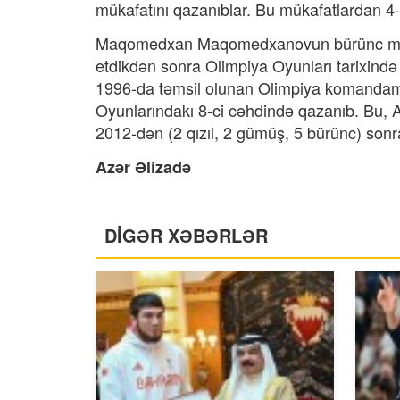
mükafatını qazanıblar. Bu mükafatlardan 4-ü
Maqomedxan Maqomedxanovun bürünc medal
etdikdən sonra Olimpiya Oyunları tarixində 
1996-da təmsil olunan Olimpiya komandamız
Oyunlarındakı 8-ci cəhdində qazanıb. Bu,
2012-dən (2 qızıl, 2 gümüş, 5 bürünc) sonra 
Azər Əlizadə
DİGƏR XƏBƏRLƏR