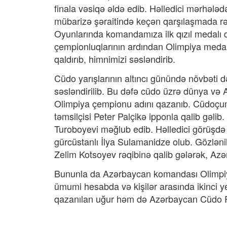
finala vəsiqə əldə edib. Həlledici mərhəl
mübarizə şəraitində keçən qarşılaşmada rə
Oyunlarında komandamıza ilk qızıl medalı q
çempionluqlarının ardından Olimpiya meda
qaldırıb, himnimizi səsləndirib.
Cüdo yarışlarının altıncı günündə növbəti 
səsləndirilib. Bu dəfə cüdo üzrə dünya v
Olimpiya çempionu adını qazanıb. Cüdoçumuz
təmsilçisi Peter Palçikə ipponla qalib gəli
Turoboyevi məğlub edib. Həlledici görüşdə 
gürcüstanlı İlya Sulamanidze olub. Gözləni
Zelim Kotsoyev rəqibinə qalib gələrək, Azər
Bununla da Azərbaycan komandası Olimpiya
ümumi hesabda və kişilər arasında ikinci yeri
qazanılan uğur həm də Azərbaycan Cüdo F