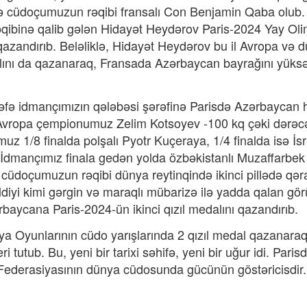
ədə cüdoçumuzun rəqibi fransalı Con Benjamin Qaba olub.
qibinə qalib gələn Hidayət Heydərov Paris-2024 Yay Ol
azandırıb. Beləliklə, Hidayət Heydərov bu il Avropa və 
lını da qazanaraq, Fransada Azərbaycan bayrağını yüks
dəfə idmançımızın qələbəsi şərəfinə Parisdə Azərbaycan 
ə Avropa çempionumuz Zelim Kotsoyev -100 kq çəki dərəc
 1/8 finalda polşalı Pyotr Kuçeraya, 1/4 finalda isə İsr
b. İdmançımız finala gedən yolda özbəkistanlı Muzaffarbek
cüdoçumuzun rəqibi dünya reytinqində ikinci pillədə qər
ldiyi kimi gərgin və maraqlı mübarizə ilə yadda qalan gö
baycana Paris-2024-ün ikinci qızıl medalını qazandırıb.
 Oyunlarının cüdo yarışlarında 2 qızıl medal qazanaraq
 tutub. Bu, yeni bir tarixi səhifə, yeni bir uğur idi. Paris
ederasiyasının dünya cüdosunda gücünün göstəricisdir.