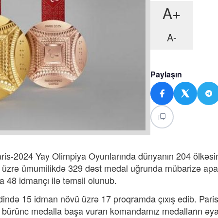
A+
A-
Paylaşın
Paris-2024 Yay Olimpiya Oyunlarında dünyanın 204 ölkəs
 üzrə ümumilikdə 329 dəst medal uğrunda mübarizə apar
48 idmançı ilə təmsil olunub.
dində 15 idman növü üzrə 17 proqramda çıxış edib. Pari
 3 bürünc medalla başa vuran komandamız medalların əya