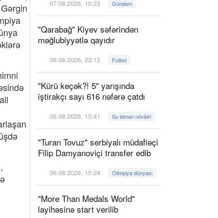
07.08.2026, 10:23
Gündəm
 Gərgin
impiya
"Qarabağ" Kiyev səfərindən
dünya
məğlubiyyətlə qayıdır
əklərə
06.08.2026, 23:12
Futbol
himni
"Kürü keçək?! 5" yarışında
əsində
iştirakçı sayı 616 nəfərə çatdı
ail
06.08.2026, 15:41
Su idman növləri
arlaşan
rüşdə
"Turan Tovuz" serbiyalı müdafiəçi
Filip Damyanoviçi transfer edib
,
06.08.2026, 15:24
Olimpiya dünyası
də
"More Than Medals World"
layihəsinə start verilib