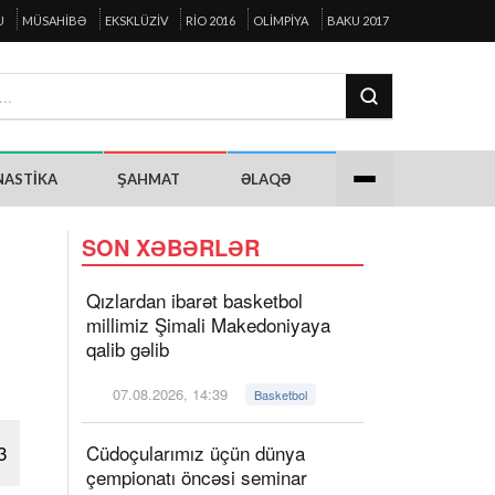
U
MÜSAHIBƏ
EKSKLÜZIV
RIO 2016
OLIMPIYA
BAKU 2017
NASTIKA
ŞAHMAT
ƏLAQƏ
SON XƏBƏRLƏR
Qızlardan ibarət basketbol
millimiz Şimali Makedoniyaya
qalib gəlib
07.08.2026, 14:39
Basketbol
3
Cüdoçularımız üçün dünya
çempionatı öncəsi seminar