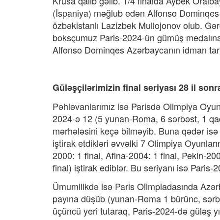
Krusa qalib gəlib. 1/4 finalda Aybek Oralb
(İspaniya) məğlub edən Alfonso Dominqes 
özbəkistanlı Lazizbek Mullojonov olub. Gə
boksçumuz Paris-2024-ün gümüş medalına 
Alfonso Dominqes Azərbaycanın idman tarix
Güləşçilərimizin final seriyası 28 il sonr
Pəhləvanlarımız isə Parisdə Olimpiya Oyunlar
2024-ə 12 (5 yunan-Roma, 6 sərbəst, 1 qadı
mərhələsini keçə bilməyib. Buna qədər isə 
iştirak etdikləri əvvəlki 7 Olimpiya Oyunlar
2000: 1 final, Afina-2004: 1 final, Pekin-20
final) iştirak ediblər. Bu seriyanı isə Pa
Ümumilikdə isə Paris Olimpiadasında Azər
payına düşüb (yunan-Roma 1 bürünc, sərbəs
üçüncü yeri tutaraq, Paris-2024-də güləş y