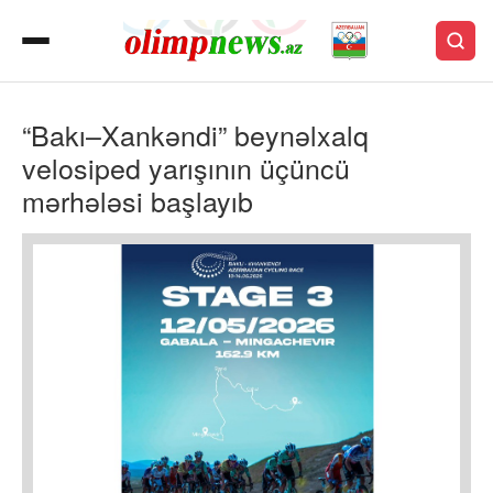
“Bakı–Xankəndi” beynəlxalq
velosiped yarışının üçüncü
mərhələsi başlayıb