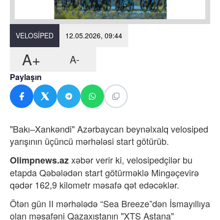
VELOSIPED
12.05.2026, 09:44
A+
A-
Paylaşın
"Bakı–Xankəndi" Azərbaycan beynəlxalq velosiped
yarışının üçüncü mərhələsi start götürüb.
xəbər verir ki,
velosipedçilər bu
Olimpnews.az
etapda Qəbələdən start götürməklə Mingəçevirə
qədər 162,9 kilometr məsafə qət edəcəklər.
Ötən gün II mərhələdə “Sea Breeze”dən İsmayıllıya
olan məsafəni Qazaxıstanın "XTS Astana"