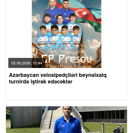
05.06.2026, 10:44
Azərbaycan velosipedçiləri beynəlxalq
turnirdə iştirak edəcəklər