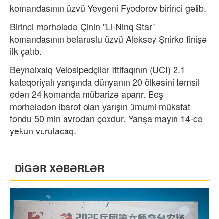
komandasının üzvü Yevgeni Fyodorov birinci gəlib.
Birinci mərhələdə Çinin "Li-Ninq Star"
komandasının belaruslu üzvü Aleksey Şnirko finişə
ilk çatıb.
Beynəlxalq Velosipedçilər İttifaqının (UCI) 2.1
kateqoriyalı yarışında dünyanın 20 ölkəsini təmsil
edən 24 komanda mübarizə aparır. Beş
mərhələdən ibarət olan yarışın ümumi mükafat
fondu 50 min avrodan çoxdur. Yarışa mayın 14-də
yekun vurulacaq.
DİGƏR XƏBƏRLƏR