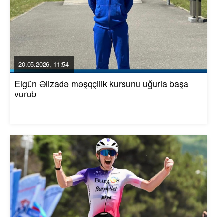
20.05.2026, 11:54
Elgün Əlizadə məşqçilik kursunu uğurla başa
vurub