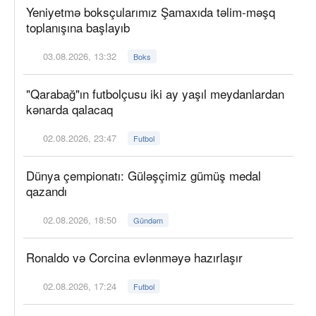
Yeniyetmə boksçularımız Şamaxıda təlim-məşq
toplanışına başlayıb
03.08.2026, 13:32
Boks
"Qarabağ"ın futbolçusu iki ay yaşıl meydanlardan
kənarda qalacaq
02.08.2026, 23:47
Futbol
Dünya çempionatı: Güləşçimiz gümüş medal
qazandı
02.08.2026, 18:50
Gündəm
Ronaldo və Corcina evlənməyə hazırlaşır
02.08.2026, 17:24
Futbol