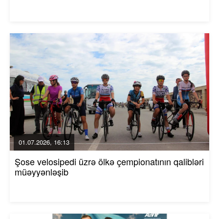
01.07.2026, 16:13
Şose velosipedi üzrə ölkə çempionatının qalibləri
müəyyənləşib