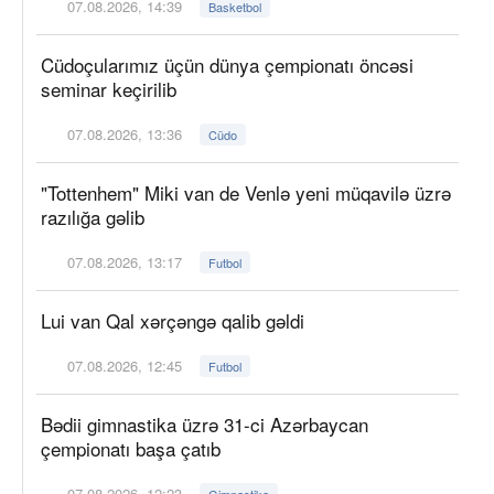
07.08.2026, 14:39
Basketbol
Cüdoçularımız üçün dünya çempionatı öncəsi
seminar keçirilib
07.08.2026, 13:36
Cüdo
"Tottenhem" Miki van de Venlə yeni müqavilə üzrə
razılığa gəlib
07.08.2026, 13:17
Futbol
Lui van Qal xərçəngə qalib gəldi
07.08.2026, 12:45
Futbol
Bədii gimnastika üzrə 31-ci Azərbaycan
çempionatı başa çatıb
07.08.2026, 12:23
Gimnastika