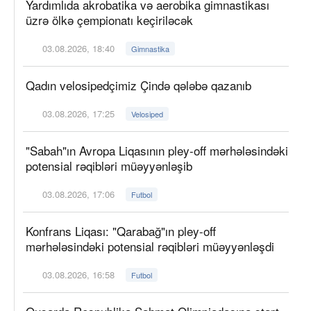
Yardımlıda akrobatika və aerobika gimnastikası
üzrə ölkə çempionatı keçiriləcək
03.08.2026, 18:40
Gimnastika
Qadın velosipedçimiz Çində qələbə qazanıb
03.08.2026, 17:25
Velosiped
"Sabah"ın Avropa Liqasının pley-off mərhələsindəki
potensial rəqibləri müəyyənləşib
03.08.2026, 17:06
Futbol
Konfrans Liqası: "Qarabağ"ın pley-off
mərhələsindəki potensial rəqibləri müəyyənləşdi
03.08.2026, 16:58
Futbol