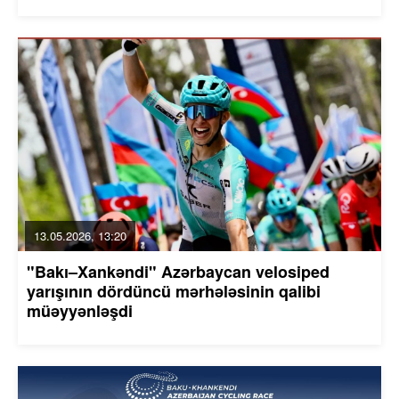
13.05.2026, 13:20
"Bakı–Xankəndi" Azərbaycan velosiped
yarışının dördüncü mərhələsinin qalibi
müəyyənləşdi