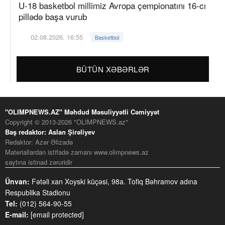
U-18 basketbol millimiz Avropa çempionatını 16-cı
pillədə başa vurub
02.08.2026, 16:55
Basketbol
BÜTÜN XƏBƏRLƏR
"OLIMPNEWS.AZ" Məhdud Məsuliyyətli Cəmiyyət
Copyright © 2013-2026 "OLIMPNEWS.az"
Baş redaktor: Aslan Şirəliyev
Redaktor: Azər Əlizadə
Materiallardan istifadə zamanı www.olimpnews.az
saytına istinad zəruridir
Ünvan:
Fətəli xan Xoyski küçəsi, 98a. Tofiq Bəhramov adına
Respublika Stadionu
Tel:
(012) 564-90-55
E-mail:
[email protected]