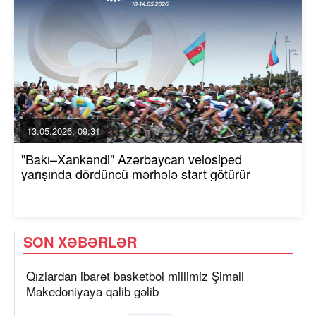
13.05.2026, 09:31
"Bakı–Xankəndi" Azərbaycan velosiped
yarışında dördüncü mərhələ start götürür
SON XƏBƏRLƏR
Qızlardan ibarət basketbol millimiz Şimali
Makedoniyaya qalib gəlib