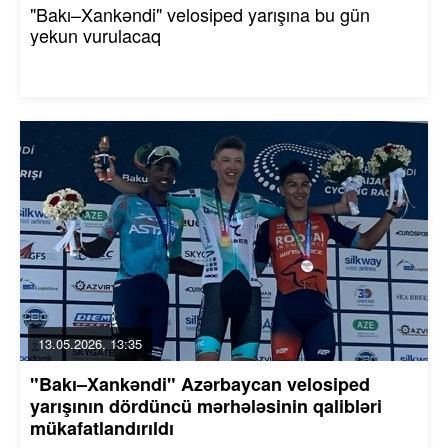
"Bakı–Xankəndi" velosiped yarışına bu gün
yekun vurulacaq
13.05.2026, 13:35
"Bakı–Xankəndi" Azərbaycan velosiped
yarışının dördüncü mərhələsinin qalibləri
mükafatlandırıldı