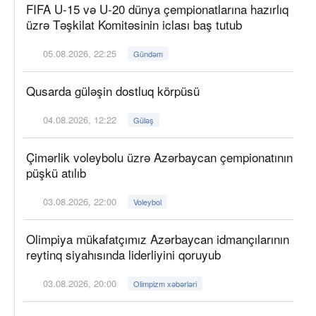
FIFA U-15 və U-20 dünya çempionatlarına hazırlıq
üzrə Təşkilat Komitəsinin iclası baş tutub
05.08.2026, 22:25
Gündəm
Qusarda güləşin dostluq körpüsü
04.08.2026, 12:22
Güləş
Çimərlik voleybolu üzrə Azərbaycan çempionatının
püşkü atılıb
03.08.2026, 22:00
Voleybol
Olimpiya mükafatçımız Azərbaycan idmançılarının
reytinq siyahısında liderliyini qoruyub
03.08.2026, 20:00
Olimpizm xəbərləri