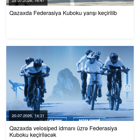
25.07.2026, 16:47
Qazaxda Federasiya Kuboku yarışı keçirilib
20.07.2026, 14:31
Qazaxda velosiped idmanı üzrə Federasiya
Kuboku keçiriləcək