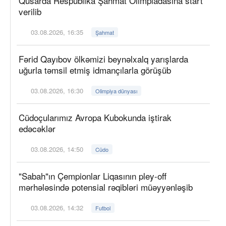
Qusarda Respublika Şahmat Olimpiadasına start
verilib
03.08.2026, 16:35
Şahmat
Fərid Qayıbov ölkəmizi beynəlxalq yarışlarda
uğurla təmsil etmiş idmançılarla görüşüb
03.08.2026, 16:30
Olimpiya dünyası
Cüdoçularımız Avropa Kubokunda iştirak
edəcəklər
03.08.2026, 14:50
Cüdo
"Sabah"ın Çempionlar Liqasının pley-off
mərhələsində potensial rəqibləri müəyyənləşib
03.08.2026, 14:32
Futbol