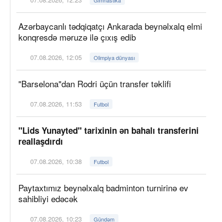
Azərbaycanlı tədqiqatçı Ankarada beynəlxalq elmi
konqresdə məruzə ilə çıxış edib
07.08.2026, 12:05
Olimpiya dünyası
"Barselona"dan Rodri üçün transfer təklifi
07.08.2026, 11:53
Futbol
"Lids Yunayted" tarixinin ən bahalı transferini
reallaşdırdı
07.08.2026, 10:38
Futbol
Paytaxtımız beynəlxalq badminton turnirinə ev
sahibliyi edəcək
07.08.2026, 10:23
Gündəm