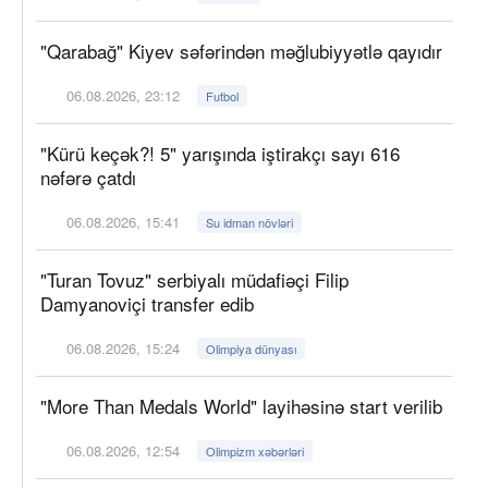
"Qarabağ" Kiyev səfərindən məğlubiyyətlə qayıdır
06.08.2026, 23:12
Futbol
"Kürü keçək?! 5" yarışında iştirakçı sayı 616
nəfərə çatdı
06.08.2026, 15:41
Su idman növləri
"Turan Tovuz" serbiyalı müdafiəçi Filip
Damyanoviçi transfer edib
06.08.2026, 15:24
Olimpiya dünyası
"More Than Medals World" layihəsinə start verilib
06.08.2026, 12:54
Olimpizm xəbərləri