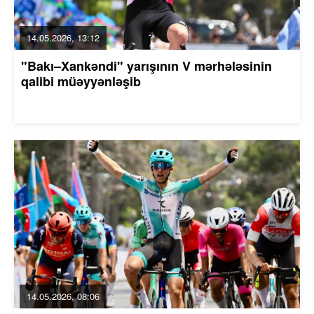
14.05.2026, 13:12
"Bakı–Xankəndi" yarışının V mərhələsinin
qalibi müəyyənləşib
14.05.2026, 08:06