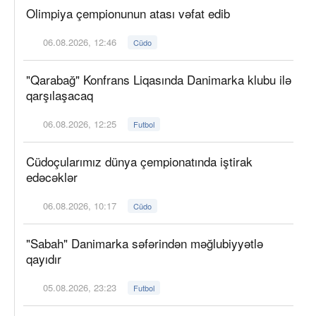
Olimpiya çempionunun atası vəfat edib
06.08.2026, 12:46
Cüdo
"Qarabağ" Konfrans Liqasında Danimarka klubu ilə
qarşılaşacaq
06.08.2026, 12:25
Futbol
Cüdoçularımız dünya çempionatında iştirak
edəcəklər
06.08.2026, 10:17
Cüdo
"Sabah" Danimarka səfərindən məğlubiyyətlə
qayıdır
05.08.2026, 23:23
Futbol