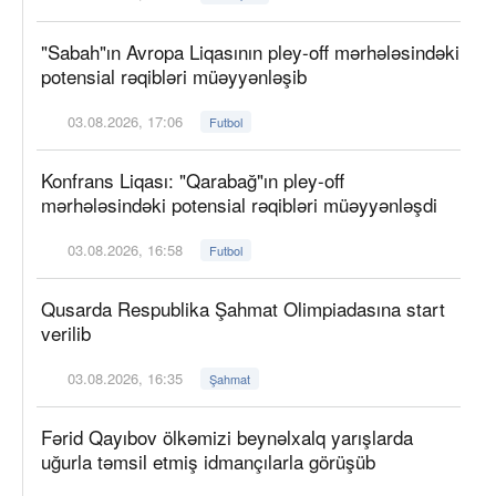
"Sabah"ın Avropa Liqasının pley-off mərhələsindəki
potensial rəqibləri müəyyənləşib
03.08.2026, 17:06
Futbol
Konfrans Liqası: "Qarabağ"ın pley-off
mərhələsindəki potensial rəqibləri müəyyənləşdi
03.08.2026, 16:58
Futbol
Qusarda Respublika Şahmat Olimpiadasına start
verilib
03.08.2026, 16:35
Şahmat
Fərid Qayıbov ölkəmizi beynəlxalq yarışlarda
uğurla təmsil etmiş idmançılarla görüşüb