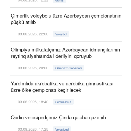
Güləş
Çimərlik voleybolu üzrə Azərbaycan çempionatının
püşkü atılıb
03.08.2026, 22:00
Voleybol
Olimpiya mükafatçımız Azərbaycan idmançılarının
reytinq siyahısında liderliyini qoruyub
03.08.2026, 20:00
Olimpizm xəbərləri
Yardımlıda akrobatika və aerobika gimnastikası
üzrə ölkə çempionatı keçiriləcək
03.08.2026, 18:40
Gimnastika
Qadın velosipedçimiz Çində qələbə qazanıb
03.08.2026, 17:25
Velosiped