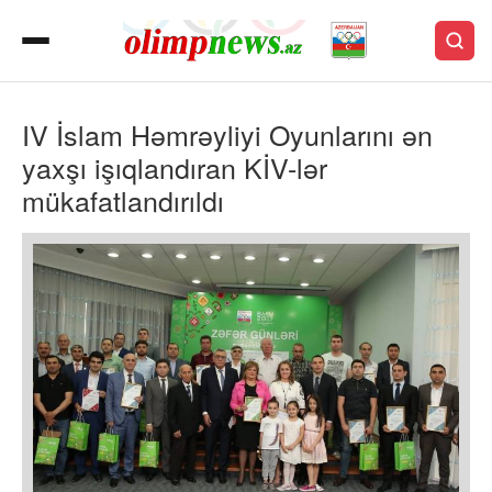
IV İslam Həmrəyliyi Oyunlarını ən
yaxşı işıqlandıran KİV-lər
mükafatlandırıldı