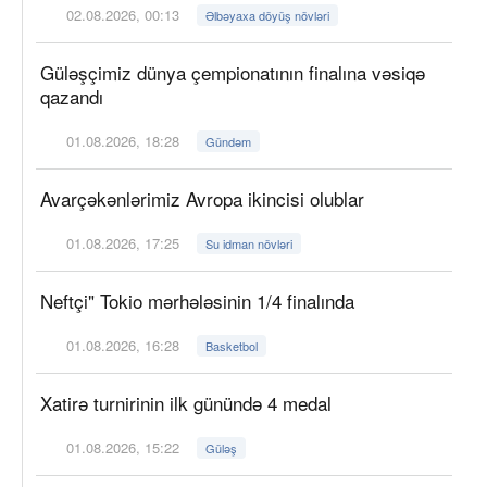
02.08.2026, 00:13
Əlbəyaxa döyüş növləri
Güləşçimiz dünya çempionatının finalına vəsiqə
qazandı
01.08.2026, 18:28
Gündəm
Avarçəkənlərimiz Avropa ikincisi olublar
01.08.2026, 17:25
Su idman növləri
Neftçi" Tokio mərhələsinin 1/4 finalında
01.08.2026, 16:28
Basketbol
Xatirə turnirinin ilk günündə 4 medal
01.08.2026, 15:22
Güləş