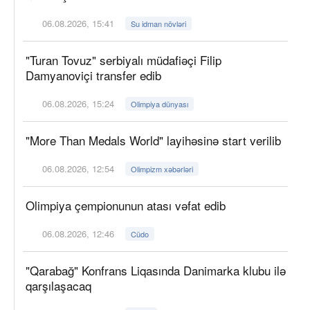
06.08.2026, 15:41
Su idman növləri
"Turan Tovuz" serbiyalı müdafiəçi Filip
Damyanoviçi transfer edib
06.08.2026, 15:24
Olimpiya dünyası
"More Than Medals World" layihəsinə start verilib
06.08.2026, 12:54
Olimpizm xəbərləri
Olimpiya çempionunun atası vəfat edib
06.08.2026, 12:46
Cüdo
"Qarabağ" Konfrans Liqasında Danimarka klubu ilə
qarşılaşacaq