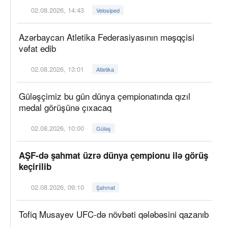
02.08.2026, 14:43
Velosiped
Azərbaycan Atletika Federasiyasının məşqçisi
vəfat edib
02.08.2026, 13:01
Atletika
Güləşçimiz bu gün dünya çempionatında qızıl
medal görüşünə çıxacaq
02.08.2026, 10:00
Güləş
AŞF-də şahmat üzrə dünya çempionu ilə görüş
keçirilib
02.08.2026, 09:10
Şahmat
Tofiq Musayev UFC-də növbəti qələbəsini qazanıb