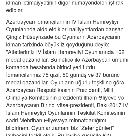
idman ictimaiyyətinin digər nümayəndələri iştirak
ediblər.
Azərbaycan idmançılarının IV İslam Həmrəyliyi
Oyunlarında əldə etdikləri nailiyyətlərdən danşan
Çingiz Hüseynzadə bu Oyunların Azərbaycanın
idman tarixində böyük iz qoyduğunu deyib:
"Atletlərimiz IV İslam Həmrəyliyi Oyunlarında 162
medal qazandılar. Bu nəticə ilə Azərbaycan ümumi
komanda hesabında birinci yeri tutdu.
İdmançılarımız 75 qızıl, 50 gümüş və 37 bürünc
medal qazandılar. Oyunların uğurlu təşkilinə görə
Azərbaycan Respublikasının Prezidenti, Milli
Olimpiya Komitəsinin prezidenti İlhəm Əliyevə və
Azərbaycanın Birinci vitse-prezidenti, Bakı-2017 IV
İslam Həmrəyliyi Oyunlarının Təşkilat Komitəsinin
sədri Mehriban Əliyevaya minnətdarlığımı
bildirirəm. Oyunlar zamanı biz "Zəfər günləri”
layhəsini təşkil etdik. Bu layihə xüsüsilə KİV