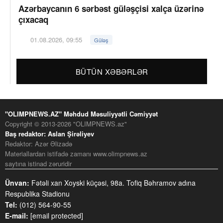
Azərbaycanın 6 sərbəst güləşçisi xalça üzərinə
çıxacaq
01.08.2026, 09:55
Güləş
BÜTÜN XƏBƏRLƏR
"OLIMPNEWS.AZ" Məhdud Məsuliyyətli Cəmiyyət
Copyright © 2013-2026 "OLIMPNEWS.az"
Baş redaktor: Aslan Şirəliyev
Redaktor: Azər Əlizadə
Materiallardan istifadə zamanı www.olimpnews.az
saytına istinad zəruridir
Ünvan:
Fətəli xan Xoyski küçəsi, 98a. Tofiq Bəhramov adına
Respublika Stadionu
Tel:
(012) 564-90-55
E-mail:
[email protected]