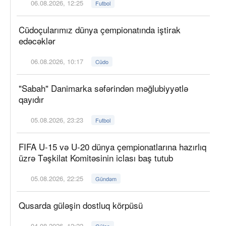
06.08.2026, 12:25
Futbol
Cüdoçularımız dünya çempionatında iştirak
edəcəklər
06.08.2026, 10:17
Cüdo
"Sabah" Danimarka səfərindən məğlubiyyətlə
qayıdır
05.08.2026, 23:23
Futbol
FIFA U-15 və U-20 dünya çempionatlarına hazırlıq
üzrə Təşkilat Komitəsinin iclası baş tutub
05.08.2026, 22:25
Gündəm
Qusarda güləşin dostluq körpüsü
04.08.2026, 12:22