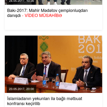
24.05.2017, 10:36
Bakı-2017: Mahir Mədətov çempionluqdan
danışdı
- VİDEO MÜSAHİBƏ
23.05.2017, 20:00
İslamiadanın yekunları ilə bağlı mətbuat
konfransı keçirilib