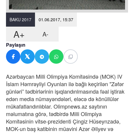
BAKU 2017
01.06.2017, 15:37
A+
A-
Paylaşın
Azərbaycan Milli Olimpiya Komitəsində (MOK) IV
İslam Həmrəyliyi Oyunları ilə bağlı keçirilən "Zəfər
günləri” tədbirlərinin işıqlandırılmasında fəal iştirak
edən media nümayəndələri, eləcə də könüllülər
mükafatlandırılıblar. Olimpnews.az saytının
məlumatına görə, tədbirdə Milli Olimpiya
Komitəsinin vitse-prezidenti Çingiz Hüseynzadə,
MOK-un baş katibinin müavini Azər Əliyev və