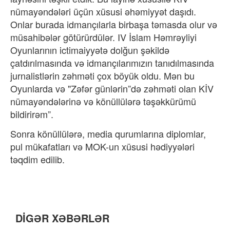
nümayəndələri üçün xüsusi əhəmiyyət daşıdı.
Onlar burada idmançılarla birbaşa təmasda olur və
müsahibələr götürürdülər. IV İslam Həmrəyliyi
Oyunlarının ictimaiyyətə dolğun şəkildə
çatdırılmasında və idmançılarımızın tanıdılmasında
jurnalistlərin zəhməti çox böyük oldu. Mən bu
Oyunlarda və "Zəfər günlərin”də zəhməti olan KİV
nümayəndələrinə və könüllülərə təşəkkürümü
bildirirəm”.
Sonra könüllülərə, media qurumlarına diplomlar,
pul mükafatları və MOK-un xüsusi hədiyyələri
təqdim edilib.
DİGƏR XƏBƏRLƏR