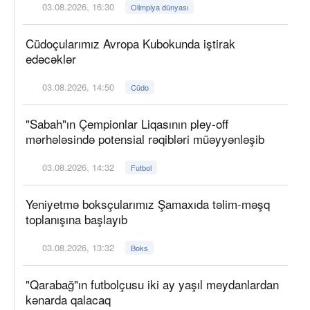
03.08.2026, 16:30
Olimpiya dünyası
Cüdoçularımız Avropa Kubokunda iştirak
edəcəklər
03.08.2026, 14:50
Cüdo
"Sabah"ın Çempionlar Liqasının pley-off
mərhələsində potensial rəqibləri müəyyənləşib
03.08.2026, 14:32
Futbol
Yeniyetmə boksçularımız Şamaxıda təlim-məşq
toplanışına başlayıb
03.08.2026, 13:32
Boks
"Qarabağ"ın futbolçusu iki ay yaşıl meydanlardan
kənarda qalacaq