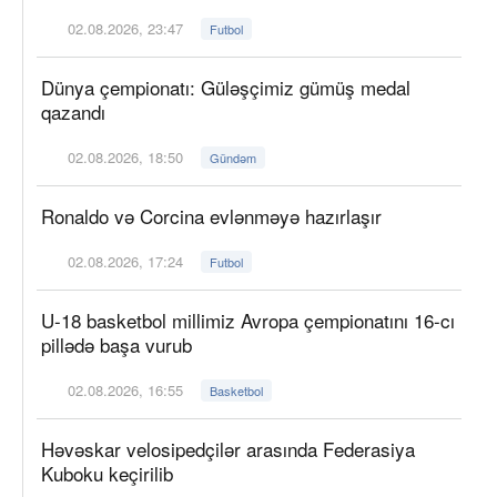
02.08.2026, 23:47
Futbol
Dünya çempionatı: Güləşçimiz gümüş medal
qazandı
02.08.2026, 18:50
Gündəm
Ronaldo və Corcina evlənməyə hazırlaşır
02.08.2026, 17:24
Futbol
U-18 basketbol millimiz Avropa çempionatını 16-cı
pillədə başa vurub
02.08.2026, 16:55
Basketbol
Həvəskar velosipedçilər arasında Federasiya
Kuboku keçirilib