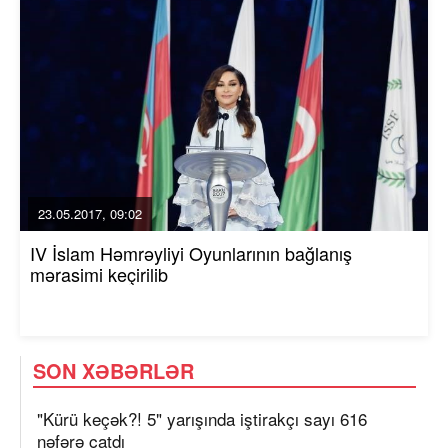
23.05.2017, 09:02
IV İslam Həmrəyliyi Oyunlarının bağlanış
mərasimi keçirilib
SON XƏBƏRLƏR
"Kürü keçək?! 5" yarışında iştirakçı sayı 616
nəfərə çatdı