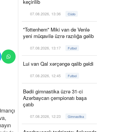
keçirilib
07.08.2026, 13:36
Cüdo
"Tottenhem" Miki van de Venlə
yeni müqavilə üzrə razılığa gəlib
07.08.2026, 13:17
Futbol
Lui van Qal xərçəngə qalib gəldi
07.08.2026, 12:45
Futbol
Bədii gimnastika üzrə 31-ci
Azərbaycan çempionatı başa
çatıb
idmançı
07.08.2026, 12:23
va,
Gimnastika
mayın
Azərbaycanlı tədqiqatçı Ankarada