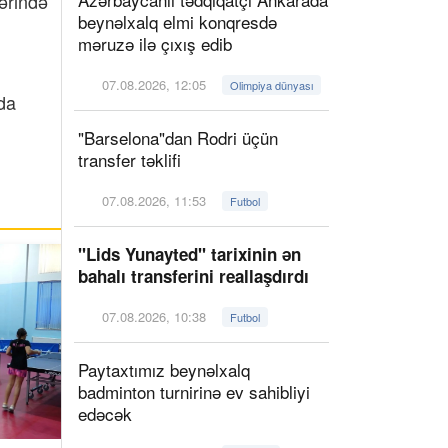
ərində
beynəlxalq elmi konqresdə
məruzə ilə çıxış edib
07.08.2026, 12:05
Olimpiya dünyası
şda
"Barselona"dan Rodri üçün
transfer təklifi
07.08.2026, 11:53
Futbol
"Lids Yunayted" tarixinin ən
bahalı transferini reallaşdırdı
07.08.2026, 10:38
Futbol
Paytaxtımız beynəlxalq
badminton turnirinə ev sahibliyi
edəcək