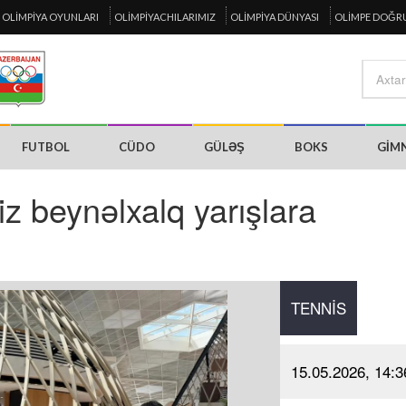
OLIMPIYA OYUNLARI
OLIMPIYACHILARIMIZ
OLIMPIYA DÜNYASI
OLIMPE DOĞR
FUTBOL
CÜDO
GÜLƏŞ
BOKS
GIM
iz beynəlxalq yarışlara
TENNIS
15.05.2026, 14:3