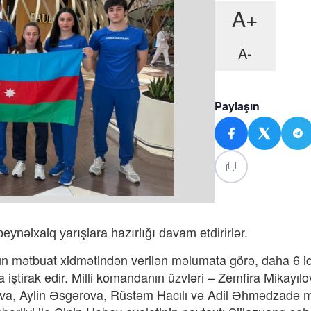
A+
A-
Paylaşın
eynəlxalq yarışlara hazırlığı davam etdirirlər.
ın mətbuat xidmətindən verilən məlumata görə, daha 6 
iştirak edir. Milli komandanın üzvləri – Zemfira Mikayılo
a, Aylin Əsgərova, Rüstəm Hacılı və Adil Əhmədzadə 