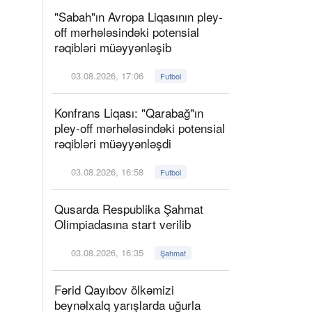
"Sabah"ın Avropa Liqasının pley-
off mərhələsindəki potensial
rəqibləri müəyyənləşib
03.08.2026, 17:06
Futbol
Konfrans Liqası: "Qarabağ"ın
pley-off mərhələsindəki potensial
rəqibləri müəyyənləşdi
03.08.2026, 16:58
Futbol
Qusarda Respublika Şahmat
Olimpiadasına start verilib
03.08.2026, 16:35
Şahmat
Fərid Qayıbov ölkəmizi
beynəlxalq yarışlarda uğurla