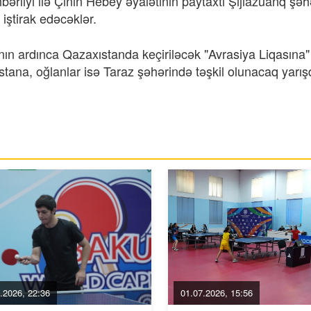
rliyi ilə Çinin Hebey əyalətinin paytaxtı Şijiazuanq şəh
iştirak edəcəklər.
nın ardınca Qazaxıstanda keçiriləcək "Avrasiya Liqasına"
stana, oğlanlar isə Taraz şəhərində təşkil olunacaq yarı
.2026, 22:36
01.07.2026, 15:56