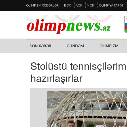
OLIMPIZM XƏBƏRLƏRI
BOK
AOK
MOK
OLIMPIYA TARIXI
SON XƏBƏR
GÜNDƏM
OLIMPIZM
Stolüstü tennisçilərim
hazırlaşırlar