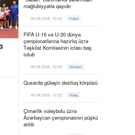
məğlubiyyətlə qayıdır
05.08.2026, 23:23
Futbol
FIFA U-15 və U-20 dünya
çempionatlarına hazırlıq üzrə
3
Təşkilat Komitəsinin iclası baş
tutub
05.08.2026, 22:25
Gündəm
Qusarda güləşin dostluq körpüsü
04.08.2026, 12:22
Güləş
Çimərlik voleybolu üzrə
Azərbaycan çempionatının püşkü
atılıb