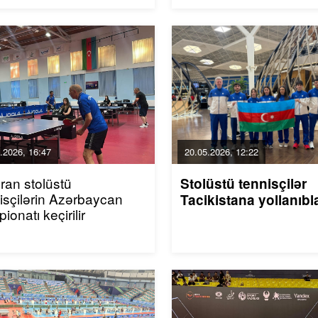
.2026, 16:47
20.05.2026, 12:22
ran stolüstü
Stolüstü tennisçilər
isçilərin Azərbaycan
Tacikistana yollanıb
ionatı keçirilir