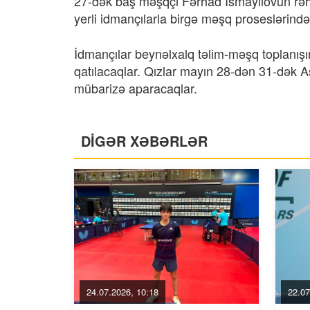
27-dək baş məşqçi Fərhad İsmayılovun rəhbə
yerli idmançılarla birgə məşq proseslərində 
İdmançılar beynəlxalq təlim-məşq toplanışı
qatılacaqlar. Qızlar mayın 28-dən 31-dək A
mübarizə aparacaqlar.
DİGƏR XƏBƏRLƏR
24.07.2026, 10:18
22.07