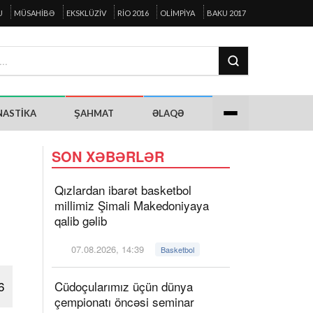
U
MÜSAHIBƏ
EKSKLÜZIV
RIO 2016
OLIMPIYA
BAKU 2017
NASTIKA
ŞAHMAT
ƏLAQƏ
SON XƏBƏRLƏR
Qızlardan ibarət basketbol
millimiz Şimali Makedoniyaya
qalib gəlib
07.08.2026, 14:39
Basketbol
6
Cüdoçularımız üçün dünya
çempionatı öncəsi seminar