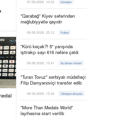
07.08.2026, 10:23
Gündəm
ə
"Qarabağ" Kiyev səfərindən
məğlubiyyətlə qayıdır
06.08.2026, 23:12
Futbol
"Kürü keçək?! 5" yarışında
iştirakçı sayı 616 nəfərə çatdı
06.08.2026, 15:41
Su idman növləri
"Turan Tovuz" serbiyalı müdafiəçi
Filip Damyanoviçi transfer edib
06.08.2026, 15:24
Olimpiya dünyası
 medal
"More Than Medals World"
layihəsinə start verilib