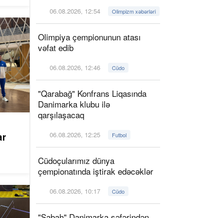
06.08.2026, 12:54
Olimpizm xəbərləri
Olimpiya çempionunun atası
vəfat edib
06.08.2026, 12:46
Cüdo
"Qarabağ" Konfrans Liqasında
Danimarka klubu ilə
qarşılaşacaq
06.08.2026, 12:25
lar
Futbol
Cüdoçularımız dünya
çempionatında iştirak edəcəklər
06.08.2026, 10:17
Cüdo
"Sabah" Danimarka səfərindən