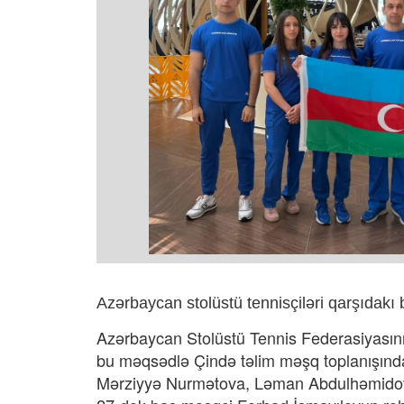
Azərbaycan stolüstü tennisçiləri qarşıdakı b
Azərbaycan Stolüstü Tennis Federasiyasın
bu məqsədlə Çində təlim məşq toplanışında 
Mərziyyə Nurmətova, Ləman Abdulhəmidov