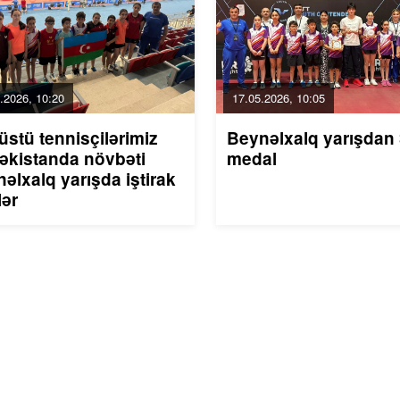
.2026, 10:20
17.05.2026, 10:05
üstü tennisçilərimiz
Beynəlxalq yarışdan 
əkistanda növbəti
medal
əlxalq yarışda iştirak
lər