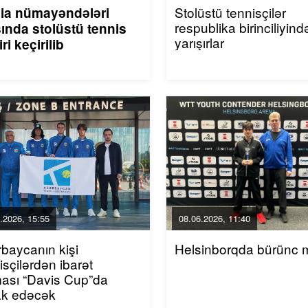
Stolüstü tennisçilər
ia nümayəndələri
respublika birinciliyind
ında stolüstü tennis
yarışırlar
iri keçirilib
.2026, 15:55
08.06.2026, 11:40
baycanın kişi
Helsinborqda bürünc
isçilərdən ibarət
ası “Davis Cup”da
rak edəcək