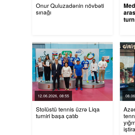
Onur Quluzadənin növbəti
Med
sınağı
aras
turn
12.06.2026, 08:55
08.06
Stolüstü tennis üzrə Liqa
Azər
turniri başa çatıb
tenn
yığm
işti