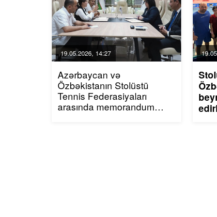
19.05.2026, 14:27
19.05
Azərbaycan və
Stol
Özbəkistanın Stolüstü
Özb
Tennis Federasiyaları
beyn
arasında memorandum
edir
imzalanıb