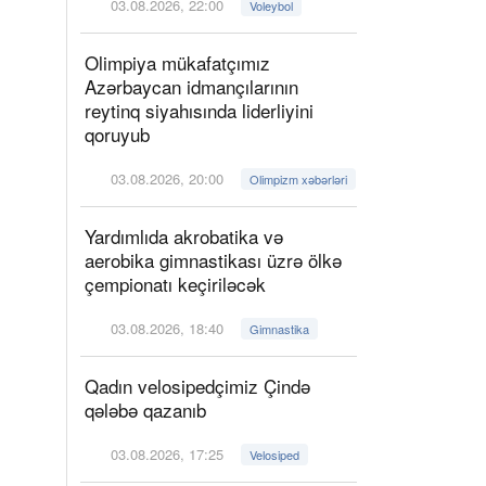
03.08.2026, 22:00
Voleybol
Olimpiya mükafatçımız
Azərbaycan idmançılarının
reytinq siyahısında liderliyini
qoruyub
03.08.2026, 20:00
Olimpizm xəbərləri
Yardımlıda akrobatika və
aerobika gimnastikası üzrə ölkə
çempionatı keçiriləcək
03.08.2026, 18:40
Gimnastika
Qadın velosipedçimiz Çində
qələbə qazanıb
03.08.2026, 17:25
Velosiped