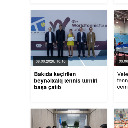
08.06.2026, 10:10
06.06
Vete
Bakıda keçirilən
tenn
beynəlxalq tennis turniri
çemp
başa çatıb