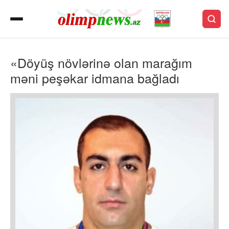
«Döyüş növlərinə olan marağım
məni peşəkar idmana bağladı