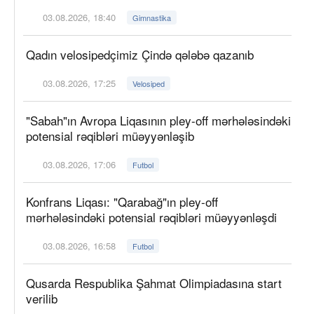
03.08.2026, 18:40
Gimnastika
Qadın velosipedçimiz Çində qələbə qazanıb
03.08.2026, 17:25
Velosiped
"Sabah"ın Avropa Liqasının pley-off mərhələsindəki
potensial rəqibləri müəyyənləşib
03.08.2026, 17:06
Futbol
Konfrans Liqası: "Qarabağ"ın pley-off
mərhələsindəki potensial rəqibləri müəyyənləşdi
03.08.2026, 16:58
Futbol
Qusarda Respublika Şahmat Olimpiadasına start
verilib