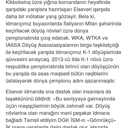
Kikboksinq üzrə yığma komandanın heyətində
qarşıdakı yarışlara hazırlaşan Elsevəri qarşıda
daha bir mötəbər yarış gözləyir. Belə ki,
idmançımız buyaxınlarda İtaliyanın Milan şəhərində
keçiriləcək döyüş növləri üzrə dünya
çempionatında çıxış edəcək. WKA, WTKA və
İAKSA Döyüş Assosiasiyalarının birgə təşkilatçılığı
ilə keçiriləcək yarışda idmançımız K-1 döyüşlərində
qüvvəsini sınaycaq. 2013-cü ildə K-1 növü üzrə
respublika çempionatında birinci olan döyüşçünün
bu yarışda da əsas məqsədi bütün rəqiblərini
üstələyərək dünya çempionu adını qazanmaqdır.
Elsevər idmanda ona dəstək olan insanlara da
təşəkkürünü bildirdi: «Bu səviyyəyə gəlməyimdə
üçün məşqçilərimin böyük zəhməti var. Döyüş
növlərinə olan marağım məni peşəkar idmana
bağladı Təmsil etdiyim DGK İSM-ın «Gömrükçü»
İK mənə yarışlarda daim dəstək olur. Hazırda