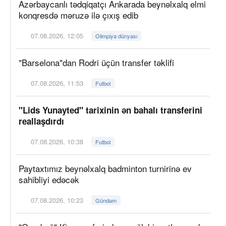
Azərbaycanlı tədqiqatçı Ankarada beynəlxalq elmi
konqresdə məruzə ilə çıxış edib
07.08.2026, 12:05
Olimpiya dünyası
"Barselona"dan Rodri üçün transfer təklifi
07.08.2026, 11:53
Futbol
"Lids Yunayted" tarixinin ən bahalı transferini
reallaşdırdı
07.08.2026, 10:38
Futbol
Paytaxtımız beynəlxalq badminton turnirinə ev
sahibliyi edəcək
07.08.2026, 10:23
Gündəm