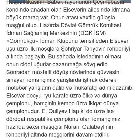
Respublikasının Babək rayonunun Çeşməbasar
kəndində anadan olan Elsevərin ailəsində idmana
böyük maraq var. Onun atası vaxtilə güləşlə
məşğul olub. Hazırda Dövlət Gömrük Komitəsi
İdman Sağlamlıq Mərkəzinin (DGK İSM)
«Gömrükçü» İdman Klubunu təmsil edən Elsevər
uşu üzrə ilk məşqlərə Şəhriyar Tarıyevin rəhbərliyi
altında başlayıb.
Bu sahədə istedadının olması
onun ciddi uğurlar qazanmağa sövq edib.
Sonradan müxtəlif döyüş növlərində qüvvəsini
sınayan idmançımız yarışlarda iştirak edərək
mötəbər yarışların qalib və mükafatçı adını qazanıb.
Elsevər qocyu-ryu karate üzrə ölkə və dünya
çempionu, həmçinin kempo üzrə ikiqat dünya
çempionudur. E. Quliyev Hap ki do üzrə isə
dördqat respublika çempionu olan idmançımız
hazırda şəxsi məşqçisi Nurani Qalabəylinin
rəhbərliyi altında məşqlərini davam etdirir.