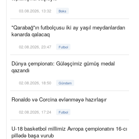
03.08.2026, 13:32
Boks
"Qarabağ"ın futbolçusu iki ay yaşıl meydanlardan
kənarda qalacaq
02.08.2026, 23:47
Futbol
Dünya çempionatı: Güləşçimiz gümüş medal
qazandı
02.08.2026, 18:50
Gündəm
Ronaldo və Corcina evlənməyə hazırlaşır
02.08.2026, 17:24
Futbol
U-18 basketbol millimiz Avropa çempionatını 16-cı
pillədə başa vurub