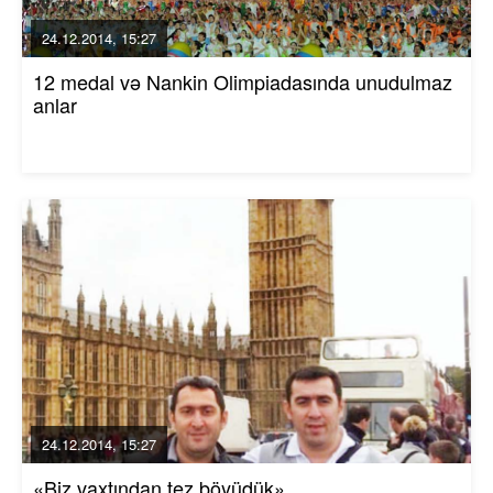
24.12.2014, 15:27
12 medal və Nankin Olimpiadasında unudulmaz
anlar
24.12.2014, 15:27
«Biz vaxtından tez böyüdük»