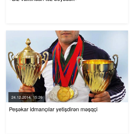
24.12.2014, 15:26
Peşəkar idmançılar yetişdirən məşqçi