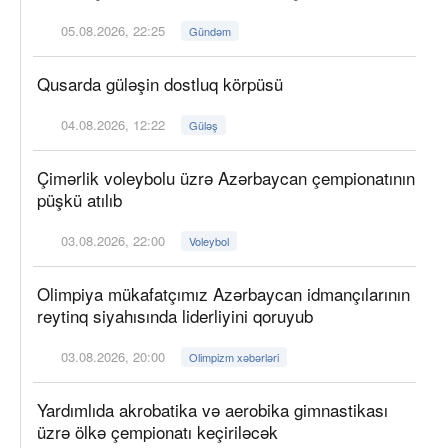
05.08.2026, 22:25
Gündəm
Qusarda güləşin dostluq körpüsü
04.08.2026, 12:22
Güləş
Çimərlik voleybolu üzrə Azərbaycan çempionatının
püşkü atılıb
03.08.2026, 22:00
Voleybol
Olimpiya mükafatçımız Azərbaycan idmançılarının
reytinq siyahısında liderliyini qoruyub
03.08.2026, 20:00
Olimpizm xəbərləri
Yardımlıda akrobatika və aerobika gimnastikası
üzrə ölkə çempionatı keçiriləcək