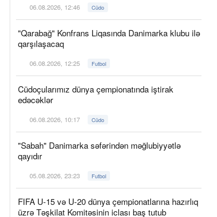
06.08.2026, 12:46
Cüdo
"Qarabağ" Konfrans Liqasında Danimarka klubu ilə
qarşılaşacaq
06.08.2026, 12:25
Futbol
Cüdoçularımız dünya çempionatında iştirak
edəcəklər
06.08.2026, 10:17
Cüdo
"Sabah" Danimarka səfərindən məğlubiyyətlə
qayıdır
05.08.2026, 23:23
Futbol
FIFA U-15 və U-20 dünya çempionatlarına hazırlıq
üzrə Təşkilat Komitəsinin iclası baş tutub