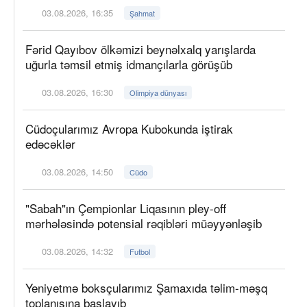
03.08.2026, 16:35
Şahmat
Fərid Qayıbov ölkəmizi beynəlxalq yarışlarda
uğurla təmsil etmiş idmançılarla görüşüb
03.08.2026, 16:30
Olimpiya dünyası
Cüdoçularımız Avropa Kubokunda iştirak
edəcəklər
03.08.2026, 14:50
Cüdo
"Sabah"ın Çempionlar Liqasının pley-off
mərhələsində potensial rəqibləri müəyyənləşib
03.08.2026, 14:32
Futbol
Yeniyetmə boksçularımız Şamaxıda təlim-məşq
toplanışına başlayıb