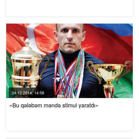
24.12.2014, 14:58
«Bu qələbəm məndə stimul yaratdı»