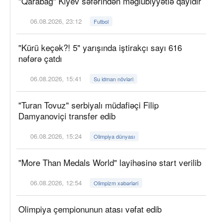
"Qarabağ" Kiyev səfərindən məğlubiyyətlə qayıdır
06.08.2026, 23:12
Futbol
"Kürü keçək?! 5" yarışında iştirakçı sayı 616
nəfərə çatdı
06.08.2026, 15:41
Su idman növləri
"Turan Tovuz" serbiyalı müdafiəçi Filip
Damyanoviçi transfer edib
06.08.2026, 15:24
Olimpiya dünyası
"More Than Medals World" layihəsinə start verilib
06.08.2026, 12:54
Olimpizm xəbərləri
Olimpiya çempionunun atası vəfat edib