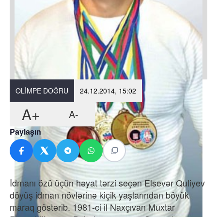
OLIMPE DOĞRU
24.12.2014, 15:02
A+
A-
Paylaşın
İdmanı özü üçün həyat tərzi seçən Elsevər Quliyev
döyüş idman növlərinə kiçik yaşlarından böyük
maraq göstərib. 1981-ci il Naxçıvan Muxtar