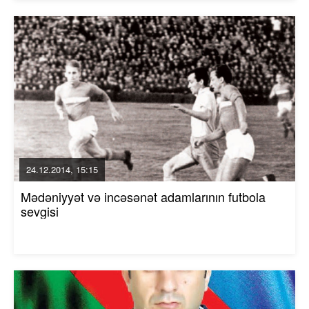
24.12.2014, 15:15
Mədəniyyət və incəsənət adamlarının futbola
sevgisi