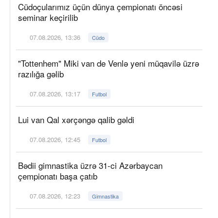
Cüdoçularımız üçün dünya çempionatı öncəsi
seminar keçirilib
07.08.2026, 13:36
Cüdo
"Tottenhem" Miki van de Venlə yeni müqavilə üzrə
razılığa gəlib
07.08.2026, 13:17
Futbol
Lui van Qal xərçəngə qalib gəldi
07.08.2026, 12:45
Futbol
Bədii gimnastika üzrə 31-ci Azərbaycan
çempionatı başa çatıb
07.08.2026, 12:23
Gimnastika