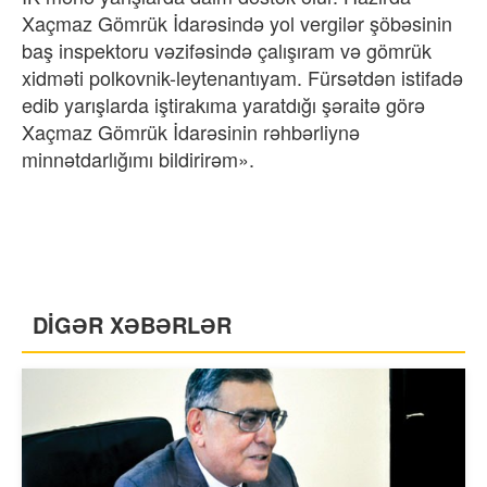
Xaçmaz Gömrük İdarəsində yol vergilər şöbəsinin
baş inspektoru vəzifəsində çalışıram və gömrük
xidməti polkovnik-leytenantıyam. Fürsətdən istifadə
edib yarışlarda iştirakıma yaratdığı şəraitə görə
Xaçmaz Gömrük İdarəsinin rəhbərliynə
minnətdarlığımı bildirirəm».
DİGƏR XƏBƏRLƏR