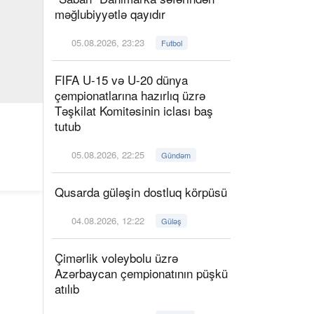
məğlubiyyətlə qayıdır
05.08.2026, 23:23
Futbol
FIFA U-15 və U-20 dünya
çempionatlarına hazırlıq üzrə
Təşkilat Komitəsinin iclası baş
tutub
05.08.2026, 22:25
Gündəm
Qusarda güləşin dostluq körpüsü
04.08.2026, 12:22
Güləş
Çimərlik voleybolu üzrə
Azərbaycan çempionatının püşkü
atılıb