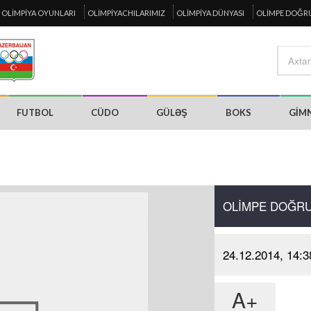
OLIMPIYA OYUNLARI
OLIMPIYACHILARIMIZ
OLIMPIYA DÜNYASI
OLIMPE DOĞR
FUTBOL
CÜDO
GÜLƏŞ
BOKS
GIM
OLIMPE DOĞR
24.12.2014, 14:3
A+