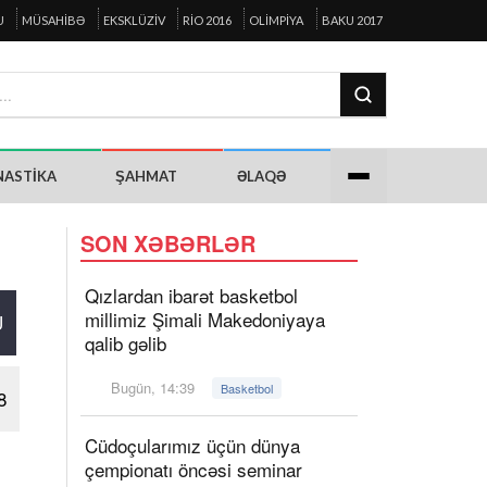
U
MÜSAHIBƏ
EKSKLÜZIV
RIO 2016
OLIMPIYA
BAKU 2017
NASTIKA
ŞAHMAT
ƏLAQƏ
SON XƏBƏRLƏR
Qızlardan ibarət basketbol
millimiz Şimali Makedoniyaya
U
qalib gəlib
Bugün, 14:39
Basketbol
8
Cüdoçularımız üçün dünya
çempionatı öncəsi seminar