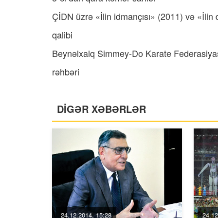
ÇİDN üzrə «İlin idmançısı» (2011) və «İlin
qalibi
Beynəlxalq Simmey-Do Karate Federasiyas
rəhbəri
DİGƏR XƏBƏRLƏR
24.12.2014, 15:28
24.12