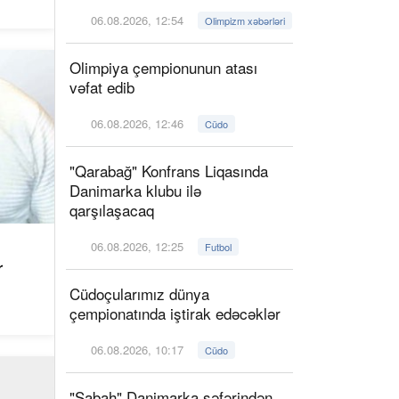
06.08.2026, 12:54
Olimpizm xəbərləri
Olimpiya çempionunun atası
vəfat edib
06.08.2026, 12:46
Cüdo
"Qarabağ" Konfrans Liqasında
Danimarka klubu ilə
qarşılaşacaq
06.08.2026, 12:25
Futbol
r
Cüdoçularımız dünya
çempionatında iştirak edəcəklər
06.08.2026, 10:17
Cüdo
"Sabah" Danimarka səfərindən