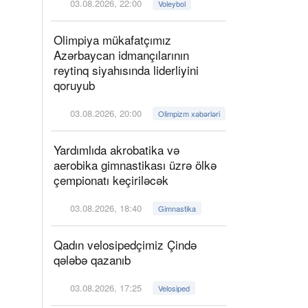
03.08.2026, 22:00
Voleybol
Olimpiya mükafatçımız
Azərbaycan idmançılarının
reytinq siyahısında liderliyini
qoruyub
03.08.2026, 20:00
Olimpizm xəbərləri
Yardımlıda akrobatika və
aerobika gimnastikası üzrə ölkə
çempionatı keçiriləcək
03.08.2026, 18:40
Gimnastika
Qadın velosipedçimiz Çində
qələbə qazanıb
03.08.2026, 17:25
Velosiped