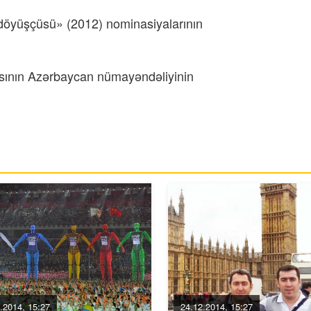
 döyüşçüsü» (2012) nominasiyalarının
ının Azərbaycan nümayəndəliyinin
.2014, 15:27
24.12.2014, 15:27