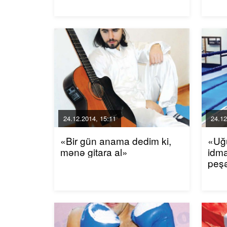
24.12.2014, 15:11
24.12
«Bir gün anama dedim ki,
«Uğ
mənə gitara al»
idm
peşə