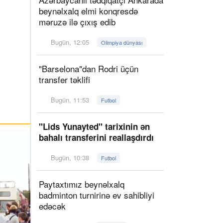
beynəlxalq elmi konqresdə
məruzə ilə çıxış edib
Bugün, 12:05
Olimpiya dünyası
"Barselona"dan Rodri üçün
transfer təklifi
Bugün, 11:53
Futbol
"Lids Yunayted" tarixinin ən
bahalı transferini reallaşdırdı
Bugün, 10:38
Futbol
Paytaxtımız beynəlxalq
badminton turnirinə ev sahibliyi
edəcək