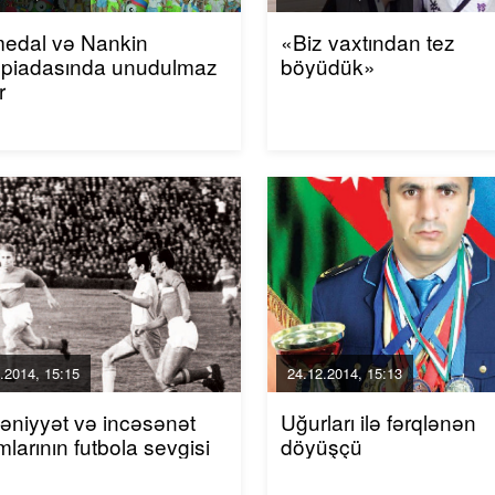
medal və Nankin
«Biz vaxtından tez
mpiadasında unudulmaz
böyüdük»
r
.2014, 15:15
24.12.2014, 15:13
niyyət və incəsənət
Uğurları ilə fərqlənən
larının futbola sevgisi
döyüşçü