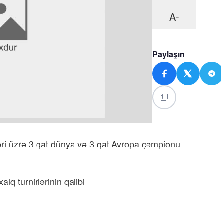
A-
Paylaşın
i üzrə 3 qat dünya və 3 qat Avropa çempionu
lq turnirlərinin qalibi