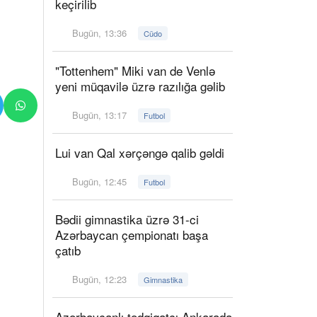
keçirilib
Bugün, 13:36
Cüdo
"Tottenhem" Miki van de Venlə
yeni müqavilə üzrə razılığa gəlib
Bugün, 13:17
Futbol
Lui van Qal xərçəngə qalib gəldi
Bugün, 12:45
Futbol
Bədii gimnastika üzrə 31-ci
Azərbaycan çempionatı başa
çatıb
Bugün, 12:23
Gimnastika
Azərbaycanlı tədqiqatçı Ankarada