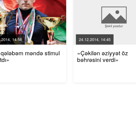
.2014, 14:58
24.12.2014, 14:45
 qələbəm məndə stimul
«Çəkilən əziyyət öz
tdı»
bəhrəsini verdi»