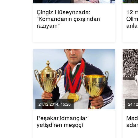
Çingiz Hüseynzadə:
12 
“Komandanın çıxışından
Oli
razıyam”
anla
24.12.2014, 15:26
24.12
Peşəkar idmançılar
Mədə
yetişdirən məşqçi
adam