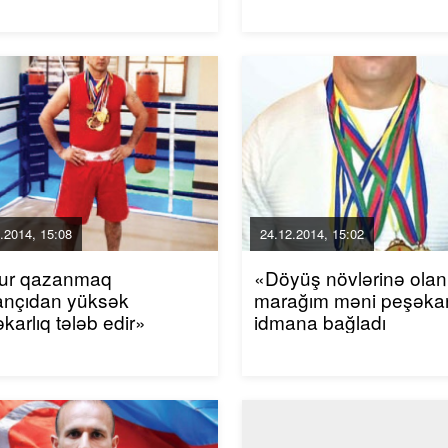
.2014, 15:08
24.12.2014, 15:02
ur qazanmaq
«Döyüş növlərinə olan
ançıdan yüksək
marağım məni peşəka
karlıq tələb edir»
idmana bağladı