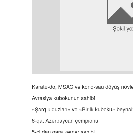
Karate-do, MSAC və konq-sau döyüş növlər
Avrasiya kubokunun sahibi
«Şərq ulduzları» və «Birlik kuboku» beynəlxa
8-qat Azərbaycan çempionu
5-ci dan qara kəmər sahibi