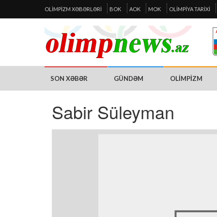
OLIMPIZM XƏBƏRLƏRI
BOK
AOK
MOK
OLIMPIYA TARIXI
SON XƏBƏR
GÜNDƏM
OLIMPIZM
Sabir Süleyman