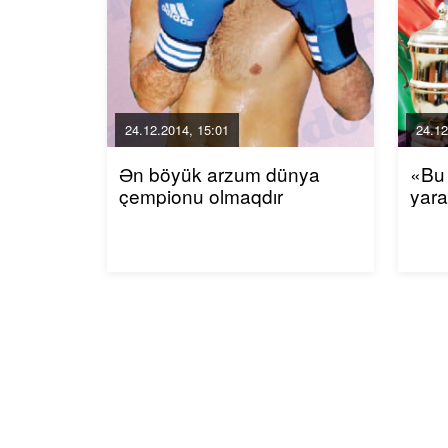
24.12.2014, 15:01
24.12
Ən böyük arzum dünya
«Bu
çempionu olmaqdır
yara