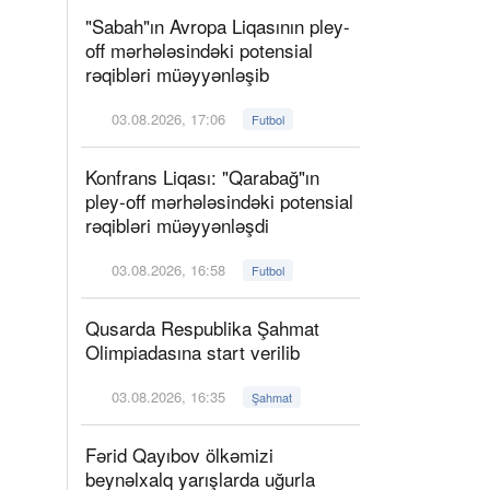
"Sabah"ın Avropa Liqasının pley-
off mərhələsindəki potensial
rəqibləri müəyyənləşib
03.08.2026, 17:06
Futbol
Konfrans Liqası: "Qarabağ"ın
pley-off mərhələsindəki potensial
rəqibləri müəyyənləşdi
03.08.2026, 16:58
Futbol
Qusarda Respublika Şahmat
Olimpiadasına start verilib
03.08.2026, 16:35
Şahmat
Fərid Qayıbov ölkəmizi
beynəlxalq yarışlarda uğurla