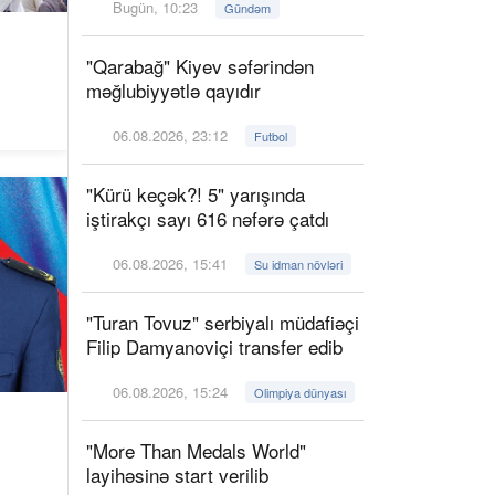
Bugün, 10:23
Gündəm
"Qarabağ" Kiyev səfərindən
məğlubiyyətlə qayıdır
06.08.2026, 23:12
Futbol
"Kürü keçək?! 5" yarışında
iştirakçı sayı 616 nəfərə çatdı
06.08.2026, 15:41
Su idman növləri
"Turan Tovuz" serbiyalı müdafiəçi
Filip Damyanoviçi transfer edib
06.08.2026, 15:24
Olimpiya dünyası
"More Than Medals World"
layihəsinə start verilib