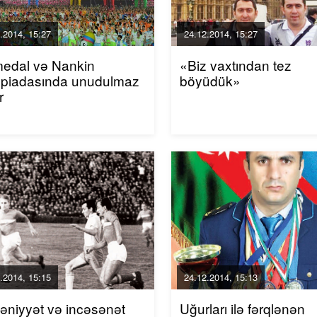
.2014, 15:27
24.12.2014, 15:27
medal və Nankin
«Biz vaxtından tez
mpiadasında unudulmaz
böyüdük»
r
.2014, 15:15
24.12.2014, 15:13
niyyət və incəsənət
Uğurları ilə fərqlənən