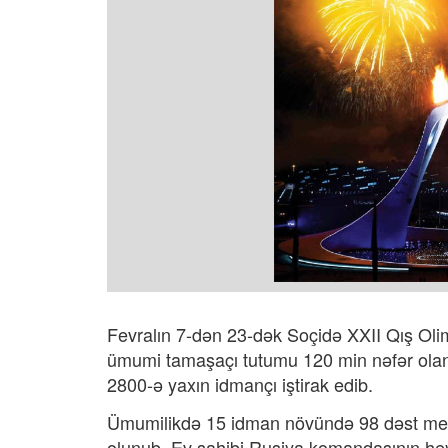
Fevralın 7-dən 23-dək Soçidə XXII Qış Olim
ümumi tamaşaçı tutumu 120 min nəfər olan 
2800-ə yaxın idmançı iştirak edib.
Ümumilikdə 15 idman növündə 98 dəst meda
olunub. Ev sahibi Rusiya komandasının hey