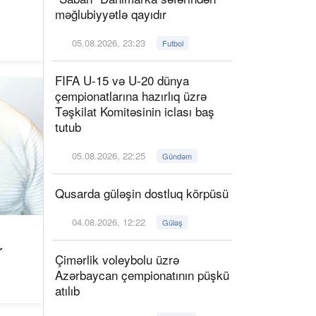
məğlubiyyətlə qayıdır
05.08.2026, 23:23
Futbol
FIFA U-15 və U-20 dünya
çempionatlarına hazırlıq üzrə
Təşkilat Komitəsinin iclası baş
tutub
05.08.2026, 22:25
Gündəm
Qusarda güləşin dostluq körpüsü
04.08.2026, 12:22
Güləş
r
Çimərlik voleybolu üzrə
Azərbaycan çempionatının püşkü
atılıb