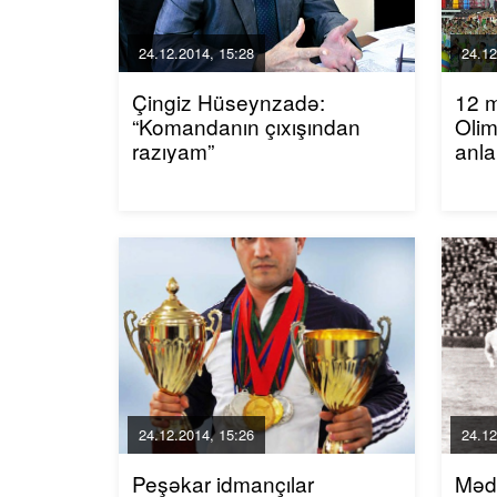
24.12.2014, 15:28
24.12
Çingiz Hüseynzadə:
12 
“Komandanın çıxışından
Oli
razıyam”
anla
24.12.2014, 15:26
24.12
Peşəkar idmançılar
Mədə