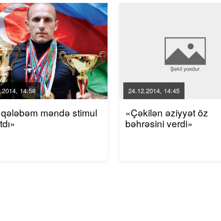
.2014, 14:58
24.12.2014, 14:45
 qələbəm məndə stimul
«Çəkilən əziyyət öz
tdı»
bəhrəsini verdi»