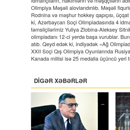
İdmançıların, hakimlərin və məşqçilərin ad
Olimpiya Məşəli alovlandırılıb. Məşəli fiq
Rodnina və məşhur hokkey qapıçısı, üçqat 
ki, Azərbaycan Soçi Olimpiadasında 4 idman
təmsilçilərimiz Yuliya Zlobina-Aleksey Sit
olimpiadanı 12-ci yerdə başa vurublar. Bu
atıb. Qeyd edək ki, indiyədək «Ağ Olimpiad
XXII Soçi Qış Olimpiya Oyunlarında Rusiya
Kanada millisi isə 25 medalla üçüncü yeri 
DİGƏR XƏBƏRLƏR