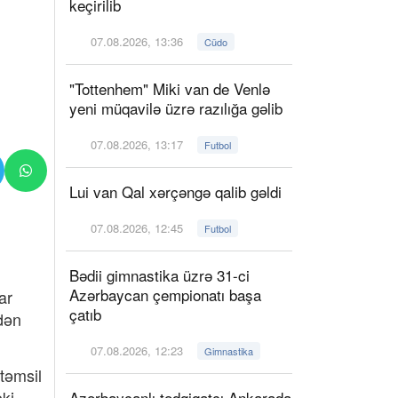
keçirilib
07.08.2026, 13:36
Cüdo
"Tottenhem" Miki van de Venlə
yeni müqavilə üzrə razılığa gəlib
07.08.2026, 13:17
Futbol
Lui van Qal xərçəngə qalib gəldi
07.08.2026, 12:45
Futbol
Bədii gimnastika üzrə 31-ci
Azərbaycan çempionatı başa
ar
çatıb
dən
07.08.2026, 12:23
Gimnastika
təmsil
ki
Azərbaycanlı tədqiqatçı Ankarada