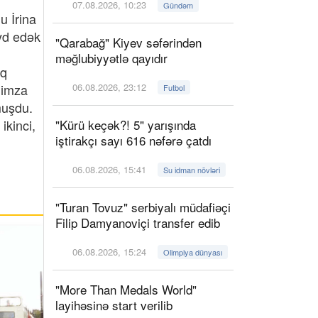
07.08.2026, 10:23
Gündəm
u İrina
d edək
"Qarabağ" Kiyev səfərindən
məğlubiyyətlə qayıdır
aq
 imza
06.08.2026, 23:12
Futbol
muşdu.
ikinci,
"Kürü keçək?! 5" yarışında
iştirakçı sayı 616 nəfərə çatdı
06.08.2026, 15:41
Su idman növləri
"Turan Tovuz" serbiyalı müdafiəçi
Filip Damyanoviçi transfer edib
06.08.2026, 15:24
Olimpiya dünyası
"More Than Medals World"
layihəsinə start verilib