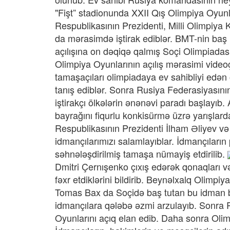
"Fişt” stadionunda XXII Qış Olimpiya Oyunla
Respublikasının Prezidenti, Milli Olimpiya
da mərasimdə iştirak ediblər. BMT-nin baş
açılışına on dəqiqə qalmış Soçi Olimpiadasın
Olimpiya Oyunlarının açılış mərasimi video
tamaşaçıları
olimpiadaya ev sahibliyi edən 
tanış ediblər. Sonra Rusiya Federasiyasının
iştirakçı ölkələrin ənənəvi paradı başlay
bayrağını fiqurlu konkisürmə üzrə yarışlar
Respublikasının Prezidenti İlham Əliyev v
idmançılarımızı salamlayıblar. İdmançıları
səhnələşdirilmiş tamaşa nümayiş etdirilib.
Dmitri
Çernışenko çıxış edərək qonaqları v
fəxr etdiklərini bildirib. Beynəlxalq Olimpiy
Tomas Bax da Soçidə baş tutan bu idman ba
idmançılara qələbə əzmi arzulayıb. Sonra R
Oyunlarını açıq elan edib. Daha sonra Olimp