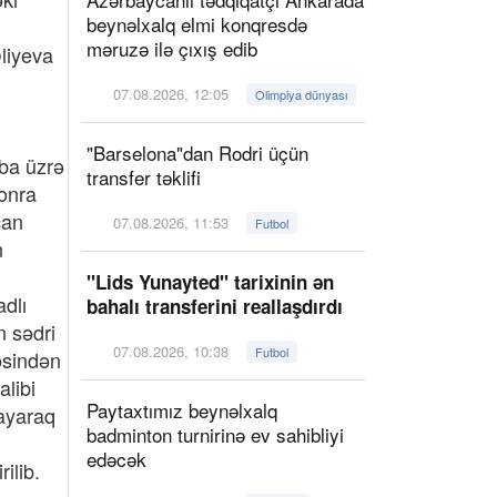
beynəlxalq elmi konqresdə
məruzə ilə çıxış edib
Əliyeva
07.08.2026, 12:05
Olimpiya dünyası
"Barselona"dan Rodri üçün
fba üzrə
transfer təklifi
sonra
can
07.08.2026, 11:53
Futbol
n
"Lids Yunayted" tarixinin ən
adlı
bahalı transferini reallaşdırdı
n sədri
07.08.2026, 10:38
Futbol
əsindən
alibi
Paytaxtımız beynəlxalq
layaraq
badminton turnirinə ev sahibliyi
edəcək
ilib.