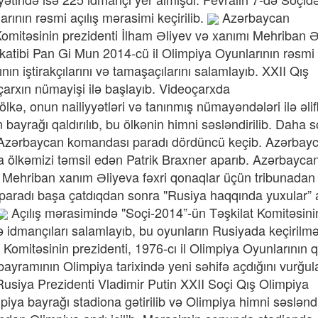
rının rəsmi açılış mərasimi keçirilib.
Azərbaycan
 Komitəsinin prezidenti İlham Əliyev və xanımı Mehriban 
 katibi Pan Gi Mun
2014-cü il Olimpiya Oyunlarının rəsmi
ın iştirakçılarını və tamaşaçılarını salamlayıb. XXII Qış
çarxın nümayişi ilə başlayıb. Videoçarxda
ölkə, onun nailiyyətləri və tanınmış nümayəndələri ilə əli
 bayrağı qaldırılıb, bu ölkənin himni səsləndirilib. Daha 
ıb. Azərbaycan komandası paradı dördüncü keçib. Azərbay
da ölkəmizi təmsil edən Patrik Braxner aparıb. Azərbayca
ə Mehriban xanım Əliyeva fəxri qonaqlar üçün tribunadan
n paradı başa çatdıqdan sonra "Rusiya haqqında yuxular” 
Açılış mərasimində "Soçi-2014”-ün Təşkilat Komitəsini
ə idmançıları salamlayıb, bu oyunların Rusiyada keçirilm
a Komitəsinin prezidenti, 1976-cı il Olimpiya Oyunlarının q
yramının Olimpiya tarixində yeni səhifə açdığını vurğu
usiya Prezidenti Vladimir Putin XXII Soçi Qış Olimpiya
iya bayrağı stadiona gətirilib və Olimpiya himni səsləndir