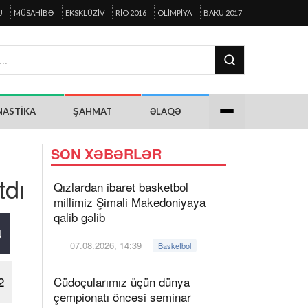
U
MÜSAHIBƏ
EKSKLÜZIV
RIO 2016
OLIMPIYA
BAKU 2017
NASTIKA
ŞAHMAT
ƏLAQƏ
SON XƏBƏRLƏR
tdı
Qızlardan ibarət basketbol
millimiz Şimali Makedoniyaya
qalib gəlib
U
07.08.2026, 14:39
Basketbol
2
Cüdoçularımız üçün dünya
çempionatı öncəsi seminar