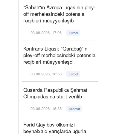
"Sabah"ın Avropa Liqasının pley-
off mərhələsindəki potensial
rəqibləri müəyyənləşib
03.08.2026, 17:06
Futbol
Konfrans Liqası: "Qarabağ"ın
pley-off mərhələsindəki potensial
rəqibləri müəyyənləşdi
03.08.2026, 16:58
Futbol
Qusarda Respublika Şahmat
Olimpiadasına start verilib
03.08.2026, 16:35
Şahmat
Fərid Qayıbov ölkəmizi
beynəlxalq yarışlarda uğurla