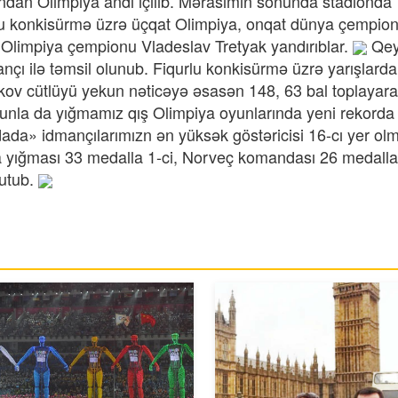
ından Olimpiya andı içilib. Mərasimin sonunda stadionda
urlu konkisürmə üzrə üçqat Olimpiya, onqat dünya çempion
Olimpiya çempionu Vladeslav Tretyak yandırıblar.
Qey
çı ilə təmsil olunub. Fiqurlu konkisürmə üzrə yarışlarda
nikov cütlüyü yekun nəticəyə əsasən 148, 63 bal toplayar
nunla da yığmamız qış Olimpiya oyunlarında yeni rekorda
ada» idmançılarımızn ən yüksək göstəricisi 16-cı yer ol
 yığması 33 medalla 1-ci, Norveç komandası 26 medalla 
tutub.