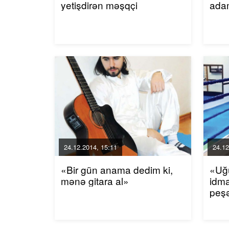
yetişdirən məşqçi
adam
24.12.2014, 15:11
24.12
«Bir gün anama dedim ki,
«Uğ
mənə gitara al»
idm
peşə