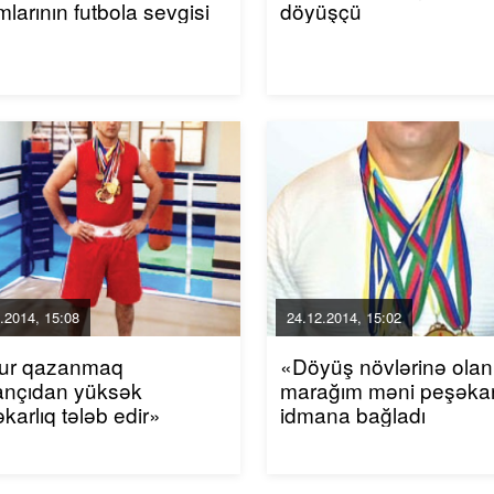
larının futbola sevgisi
döyüşçü
.2014, 15:08
24.12.2014, 15:02
ur qazanmaq
«Döyüş növlərinə olan
ançıdan yüksək
marağım məni peşəka
karlıq tələb edir»
idmana bağladı