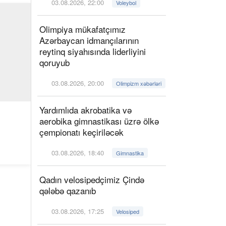
03.08.2026, 22:00
Voleybol
Olimpiya mükafatçımız
Azərbaycan idmançılarının
reytinq siyahısında liderliyini
qoruyub
03.08.2026, 20:00
Olimpizm xəbərləri
Yardımlıda akrobatika və
aerobika gimnastikası üzrə ölkə
çempionatı keçiriləcək
03.08.2026, 18:40
Gimnastika
Qadın velosipedçimiz Çində
qələbə qazanıb
03.08.2026, 17:25
Velosiped