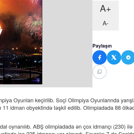
A+
A-
Paylaşın
piya Oyunları keçirilib. Soçi Olimpiya Oyunlarında yarışl
11 idman obyektində təşkil edilib. Olimpiadada 88 ölkə
l oynanılıb. ABŞ olimpiadada ən çox idmançı (230) ilə 
ətində isə 225 idmançı yer almışdı. Fevralın 7-də Soçidə