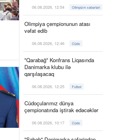
06.08.2026, 12:54
Olimpizm xəbərləri
Olimpiya çempionunun atası
vəfat edib
06.08.2026, 12:46
Cüdo
"Qarabağ" Konfrans Liqasında
Danimarka klubu ilə
qarşılaşacaq
06.08.2026, 12:25
Futbol
Cüdoçularımız dünya
çempionatında iştirak edəcəklər
06.08.2026, 10:17
Cüdo
"Sabah" Danimarka səfərindən