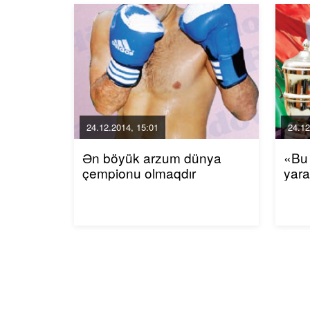
24.12.2014, 15:01
24.12
Ən böyük arzum dünya
«Bu
çempionu olmaqdır
yara