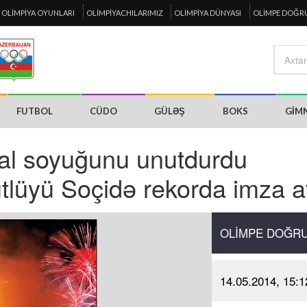
OLIMPIYA OYUNLARI
OLIMPIYACHILARIMIZ
OLIMPIYA DÜNYASI
OLIMPE DOĞR
FUTBOL
CÜDO
GÜLƏŞ
BOKS
GIM
mal soyuğunu unutdurdu
tlüyü Soçidə rekorda imza a
OLIMPE DOĞR
14.05.2014, 15:1