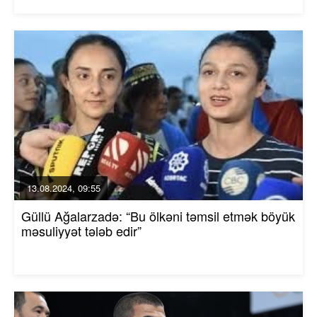
13.08.2024, 09:55
Güllü Ağalarzadə: “Bu ölkəni təmsil etmək böyük
məsuliyyət tələb edir”