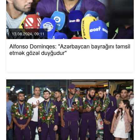
13.08.2024, 09:11
Alfonso Dominqes: "Azərbaycan bayrağını təmsil
etmək gözəl duyğudur"