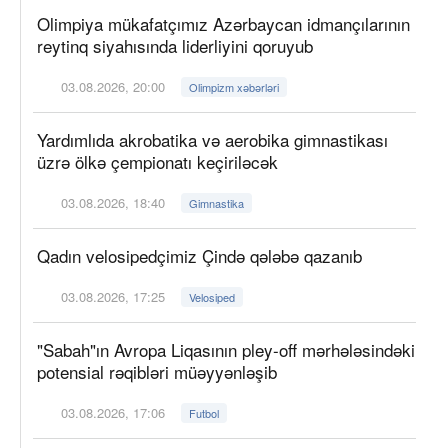
Olimpiya mükafatçımız Azərbaycan idmançılarının
reytinq siyahısında liderliyini qoruyub
03.08.2026, 20:00
Olimpizm xəbərləri
Yardımlıda akrobatika və aerobika gimnastikası
üzrə ölkə çempionatı keçiriləcək
03.08.2026, 18:40
Gimnastika
Qadın velosipedçimiz Çində qələbə qazanıb
03.08.2026, 17:25
Velosiped
"Sabah"ın Avropa Liqasının pley-off mərhələsindəki
potensial rəqibləri müəyyənləşib
03.08.2026, 17:06
Futbol