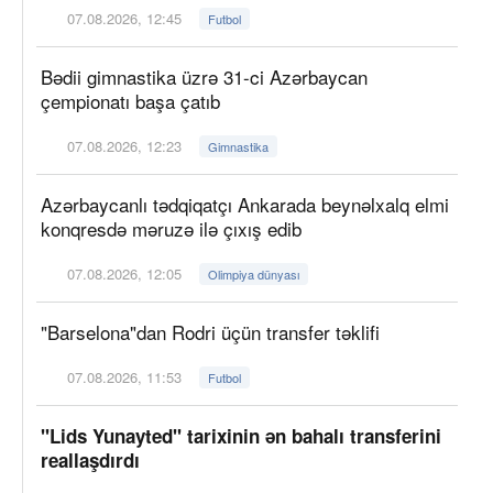
07.08.2026, 12:45
Futbol
Bədii gimnastika üzrə 31-ci Azərbaycan
çempionatı başa çatıb
07.08.2026, 12:23
Gimnastika
Azərbaycanlı tədqiqatçı Ankarada beynəlxalq elmi
konqresdə məruzə ilə çıxış edib
07.08.2026, 12:05
Olimpiya dünyası
"Barselona"dan Rodri üçün transfer təklifi
07.08.2026, 11:53
Futbol
"Lids Yunayted" tarixinin ən bahalı transferini
reallaşdırdı