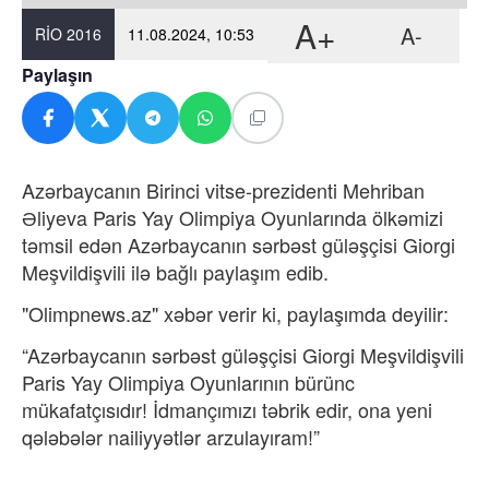
A+
A-
RIO 2016
11.08.2024, 10:53
Paylaşın
Azərbaycanın Birinci vitse-prezidenti Mehriban
Əliyeva Paris Yay Olimpiya Oyunlarında ölkəmizi
təmsil edən Azərbaycanın sərbəst güləşçisi Giorgi
Meşvildişvili ilə bağlı paylaşım edib.
"Olimpnews.az" xəbər verir ki, paylaşımda deyilir:
“Azərbaycanın sərbəst güləşçisi Giorgi Meşvildişvili
Paris Yay Olimpiya Oyunlarının bürünc
mükafatçısıdır! İdmançımızı təbrik edir, ona yeni
qələbələr nailiyyətlər arzulayıram!”