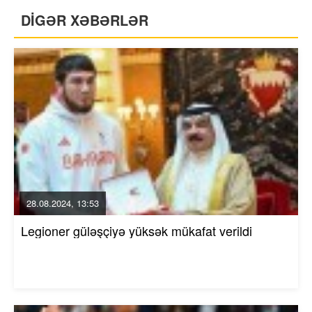
DİGƏR XƏBƏRLƏR
28.08.2024, 13:53
Legioner güləşçiyə yüksək mükafat verildi