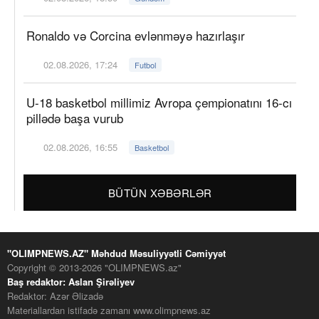
Ronaldo və Corcina evlənməyə hazırlaşır
02.08.2026, 17:24
Futbol
U-18 basketbol millimiz Avropa çempionatını 16-cı
pillədə başa vurub
02.08.2026, 16:55
Basketbol
BÜTÜN XƏBƏRLƏR
"OLIMPNEWS.AZ" Məhdud Məsuliyyətli Cəmiyyət
Copyright © 2013-2026 "OLIMPNEWS.az"
Baş redaktor: Aslan Şirəliyev
Redaktor: Azər Əlizadə
Materiallardan istifadə zamanı www.olimpnews.az