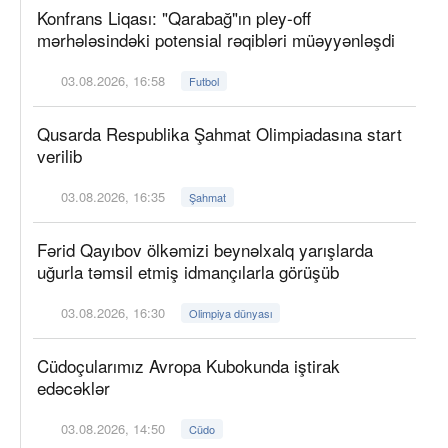
Konfrans Liqası: "Qarabağ"ın pley-off
mərhələsindəki potensial rəqibləri müəyyənləşdi
03.08.2026, 16:58
Futbol
Qusarda Respublika Şahmat Olimpiadasına start
verilib
03.08.2026, 16:35
Şahmat
Fərid Qayıbov ölkəmizi beynəlxalq yarışlarda
uğurla təmsil etmiş idmançılarla görüşüb
03.08.2026, 16:30
Olimpiya dünyası
Cüdoçularımız Avropa Kubokunda iştirak
edəcəklər
03.08.2026, 14:50
Cüdo