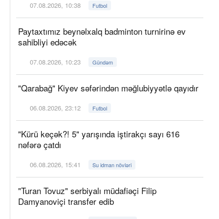
07.08.2026, 10:38
Futbol
Paytaxtımız beynəlxalq badminton turnirinə ev
sahibliyi edəcək
07.08.2026, 10:23
Gündəm
"Qarabağ" Kiyev səfərindən məğlubiyyətlə qayıdır
06.08.2026, 23:12
Futbol
"Kürü keçək?! 5" yarışında iştirakçı sayı 616
nəfərə çatdı
06.08.2026, 15:41
Su idman növləri
"Turan Tovuz" serbiyalı müdafiəçi Filip
Damyanoviçi transfer edib