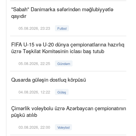
"Sabah" Danimarka səfərindən məğlubiyyətlə
qayıdır
05.08.2026, 23:23
Futbol
FIFA U-15 və U-20 dünya çempionatlarına hazırlıq
üzrə Təşkilat Komitəsinin iclası baş tutub
05.08.2026, 22:25
Gündəm
Qusarda güləşin dostluq körpüsü
04.08.2026, 12:22
Güləş
Çimərlik voleybolu üzrə Azərbaycan çempionatının
püşkü atılıb
03.08.2026, 22:00
Voleybol