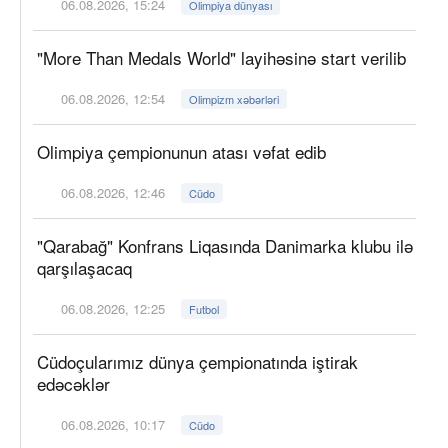
06.08.2026, 15:24
Olimpiya dünyası
"More Than Medals World" layihəsinə start verilib
06.08.2026, 12:54
Olimpizm xəbərləri
Olimpiya çempionunun atası vəfat edib
06.08.2026, 12:46
Cüdo
"Qarabağ" Konfrans Liqasında Danimarka klubu ilə
qarşılaşacaq
06.08.2026, 12:25
Futbol
Cüdoçularımız dünya çempionatında iştirak
edəcəklər
06.08.2026, 10:17
Cüdo