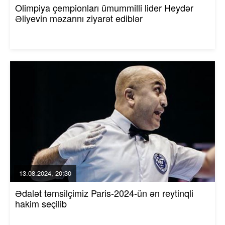
Olimpiya çempionları ümummilli lider Heydər
Əliyevin məzarını ziyarət ediblər
13.08.2024, 20:30
Ədalət təmsilçimiz Paris-2024-ün ən reytinqli
hakim seçilib