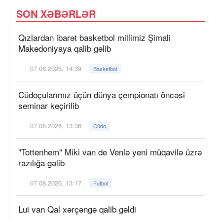
SON XƏBƏRLƏR
Qızlardan ibarət basketbol millimiz Şimali
Makedoniyaya qalib gəlib
07.08.2026, 14:39
Basketbol
Cüdoçularımız üçün dünya çempionatı öncəsi
seminar keçirilib
07.08.2026, 13:36
Cüdo
"Tottenhem" Miki van de Venlə yeni müqavilə üzrə
razılığa gəlib
07.08.2026, 13:17
Futbol
Lui van Qal xərçəngə qalib gəldi