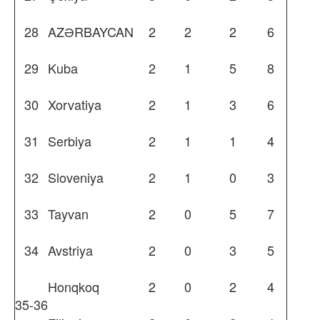
28
AZƏRBAYCAN
2
2
2
6
29
Kuba
2
1
5
8
30
Xorvatiya
2
1
3
6
31
Serbiya
2
1
1
4
32
Sloveniya
2
1
0
3
33
Tayvan
2
0
5
7
34
Avstriya
2
0
3
5
Honqkoq
2
0
2
4
35-36