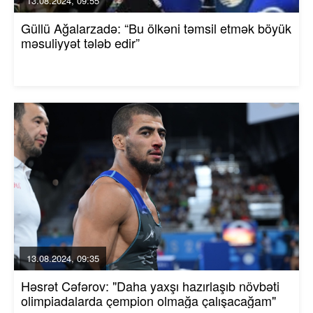
13.08.2024, 09:55
Güllü Ağalarzadə: “Bu ölkəni təmsil etmək böyük
məsuliyyət tələb edir”
13.08.2024, 09:35
Həsrət Cəfərov: "Daha yaxşı hazırlaşıb növbəti
olimpiadalarda çempion olmağa çalışacağam"