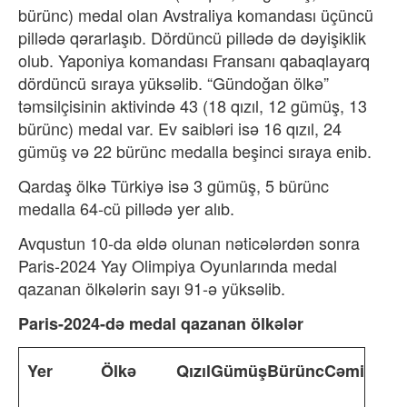
bürünc) medal olan Avstraliya komandası üçüncü
pillədə qərarlaşıb. Dördüncü pillədə də dəyişiklik
olub. Yaponiya komandası Fransanı qabaqlayarq
dördüncü sıraya yüksəlib. “Gündoğan ölkə”
təmsilçisinin aktivində 43 (18 qızıl, 12 gümüş, 13
bürünc) medal var. Ev saibləri isə 16 qızıl, 24
gümüş və 22 bürünc medalla beşinci sıraya enib.
Qardaş ölkə Türkiyə isə 3 gümüş, 5 bürünc
medalla 64-cü pillədə yer alıb.
Avqustun 10-da əldə olunan nəticələrdən sonra
Paris-2024 Yay Olimpiya Oyunlarında medal
qazanan ölkələrin sayı 91-ə yüksəlib.
Paris-2024-də medal qazanan ölkələr
Yer
Ölkə
Qızıl
Gümüş
Bürünc
Cəmi