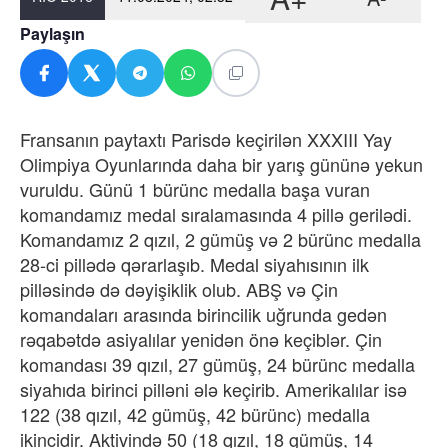
Paylaşın
Fransanın paytaxtı Parisdə keçirilən XXXIII Yay
Olimpiya Oyunlarında daha bir yarış gününə yekun
vuruldu. Günü 1 bürünc medalla başa vuran
komandamız medal sıralamasında 4 pillə gerilədi.
Komandamız 2 qızıl, 2 gümüş və 2 bürünc medalla
28-ci pillədə qərarlaşıb. Medal siyahısının ilk
pilləsində də dəyişiklik olub. ABŞ və Çin
komandaları arasında birincilik uğrunda gedən
rəqabətdə asiyalılar yenidən önə keçiblər. Çin
komandası 39 qızıl, 27 gümüş, 24 bürünc medalla
siyahıda birinci pilləni ələ keçirib. Amerikalılar isə
122 (38 qızıl, 42 gümüş, 42 bürünc) medalla
ikincidir. Aktivində 50 (18 qızıl, 18 gümüş, 14