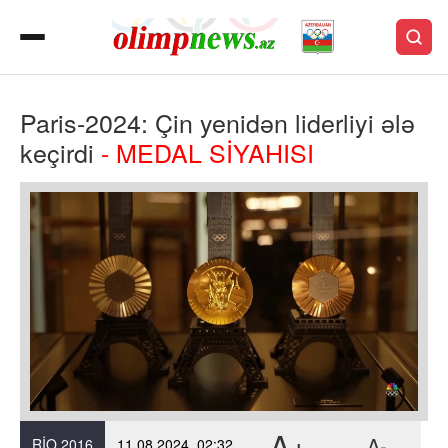
Paris-2024: Çin yenidən liderliyi ələ
keçirdi
- MEDAL SİYAHISI
A+
A-
RIO 2016
11.08.2024, 02:32