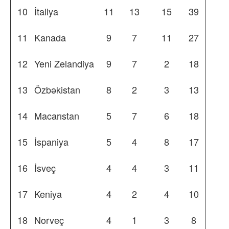
10
İtaliya
11
13
15
39
11
Kanada
9
7
11
27
12
Yeni Zelandiya
9
7
2
18
13
Özbəkistan
8
2
3
13
14
Macarıstan
5
7
6
18
15
İspaniya
5
4
8
17
16
İsveç
4
4
3
11
17
Keniya
4
2
4
10
18
Norveç
4
1
3
8