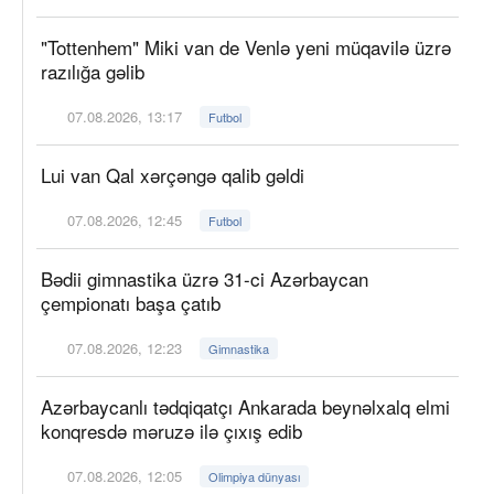
"Tottenhem" Miki van de Venlə yeni müqavilə üzrə
razılığa gəlib
07.08.2026, 13:17
Futbol
Lui van Qal xərçəngə qalib gəldi
07.08.2026, 12:45
Futbol
Bədii gimnastika üzrə 31-ci Azərbaycan
çempionatı başa çatıb
07.08.2026, 12:23
Gimnastika
Azərbaycanlı tədqiqatçı Ankarada beynəlxalq elmi
konqresdə məruzə ilə çıxış edib
07.08.2026, 12:05
Olimpiya dünyası