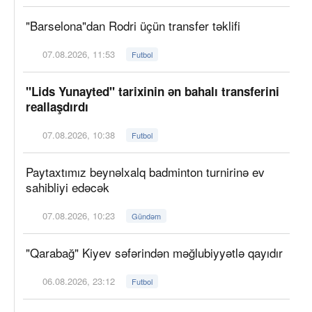
"Barselona"dan Rodri üçün transfer təklifi
07.08.2026, 11:53
Futbol
"Lids Yunayted" tarixinin ən bahalı transferini
reallaşdırdı
07.08.2026, 10:38
Futbol
Paytaxtımız beynəlxalq badminton turnirinə ev
sahibliyi edəcək
07.08.2026, 10:23
Gündəm
"Qarabağ" Kiyev səfərindən məğlubiyyətlə qayıdır
06.08.2026, 23:12
Futbol