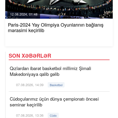
12.08.2024, 01:48
Paris-2024 Yay Olimpiya Oyunlarının bağlanış
mərasimi keçirilib
SON XƏBƏRLƏR
Qızlardan ibarət basketbol millimiz Şimali
Makedoniyaya qalib gəlib
07.08.2026, 14:39
Basketbol
Cüdoçularımız üçün dünya çempionatı öncəsi
seminar keçirilib
07.08.2026, 13:36
Cüdo