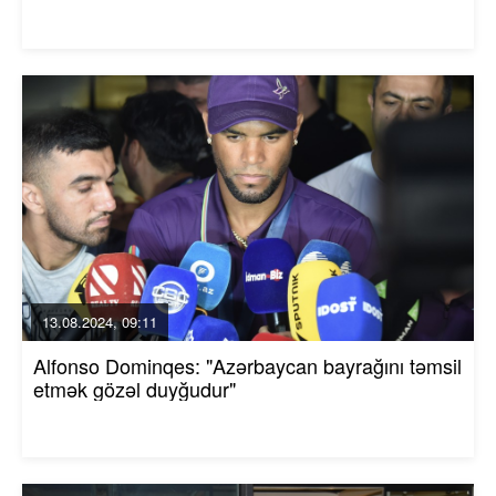
13.08.2024, 09:11
Alfonso Dominqes: "Azərbaycan bayrağını təmsil
etmək gözəl duyğudur"