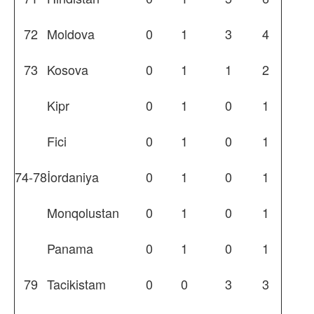
72
Moldova
0
1
3
4
73
Kosova
0
1
1
2
Kipr
0
1
0
1
Fici
0
1
0
1
74-78
İordaniya
0
1
0
1
Monqolustan
0
1
0
1
Panama
0
1
0
1
79
Tacikistam
0
0
3
3