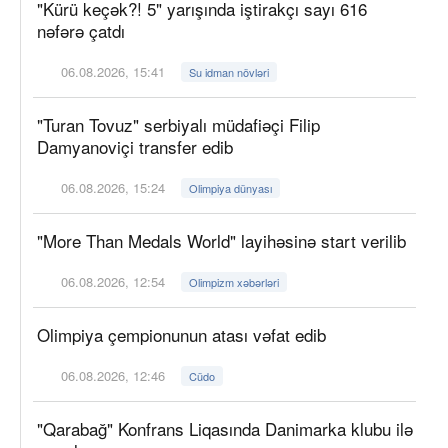
"Kürü keçək?! 5" yarışında iştirakçı sayı 616
nəfərə çatdı
06.08.2026, 15:41
Su idman növləri
"Turan Tovuz" serbiyalı müdafiəçi Filip
Damyanoviçi transfer edib
06.08.2026, 15:24
Olimpiya dünyası
"More Than Medals World" layihəsinə start verilib
06.08.2026, 12:54
Olimpizm xəbərləri
Olimpiya çempionunun atası vəfat edib
06.08.2026, 12:46
Cüdo
"Qarabağ" Konfrans Liqasında Danimarka klubu ilə