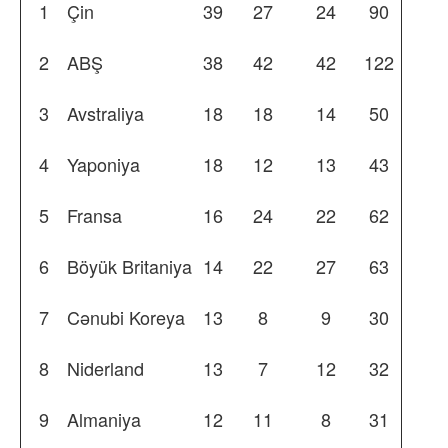
1
Çin
39
27
24
90
2
ABŞ
38
42
42
122
3
Avstraliya
18
18
14
50
4
Yaponiya
18
12
13
43
5
Fransa
16
24
22
62
6
Böyük Britaniya
14
22
27
63
7
Cənubi Koreya
13
8
9
30
8
Niderland
13
7
12
32
9
Almaniya
12
11
8
31