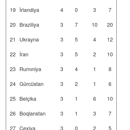
19
İrlandiya
4
0
3
7
20
Braziliya
3
7
10
20
21
Ukrayna
3
5
4
12
22
İran
3
5
2
10
23
Rumıniya
3
4
1
8
24
Gürcüstan
3
2
1
6
25
Belçika
3
1
6
10
26
Boqlarıstan
3
1
3
7
27
Çexiya
3
0
2
5