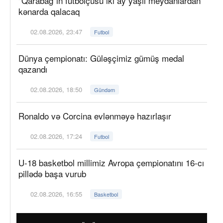
"Qarabağ"ın futbolçusu iki ay yaşıl meydanlardan
kənarda qalacaq
02.08.2026, 23:47
Futbol
Dünya çempionatı: Güləşçimiz gümüş medal
qazandı
02.08.2026, 18:50
Gündəm
Ronaldo və Corcina evlənməyə hazırlaşır
02.08.2026, 17:24
Futbol
U-18 basketbol millimiz Avropa çempionatını 16-cı
pillədə başa vurub
02.08.2026, 16:55
Basketbol