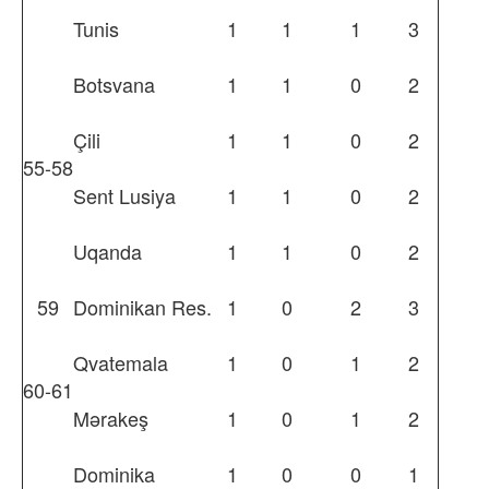
Tunis
1
1
1
3
Botsvana
1
1
0
2
Çili
1
1
0
2
55-58
Sent Lusiya
1
1
0
2
Uqanda
1
1
0
2
59
Dominikan Res.
1
0
2
3
Qvatemala
1
0
1
2
60-61
Mərakeş
1
0
1
2
Dominika
1
0
0
1