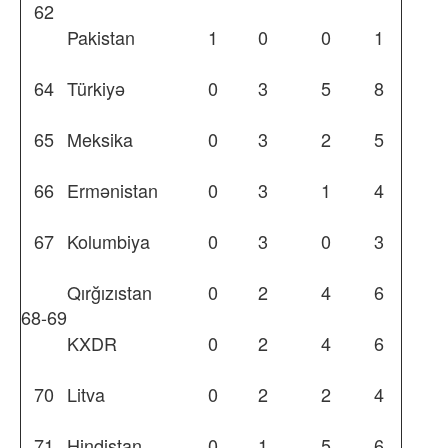
62
Pakistan
1
0
0
1
64
Türkiyə
0
3
5
8
65
Meksika
0
3
2
5
66
Ermənistan
0
3
1
4
67
Kolumbiya
0
3
0
3
Qırğızıstan
0
2
4
6
68-69
KXDR
0
2
4
6
70
Litva
0
2
2
4
71
Hindistan
0
1
5
6