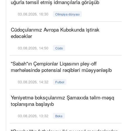
uğurla təmsil etmiş idmançılarla görüşüb
03.08.2026, 16:30
Olimpiya dünyası
Cüdoçularımız Avropa Kubokunda iştirak
edəcəklər
03.08.2026, 14:50
Cüdo
"Sabah"ın Çempionlar Liqasının pley-off
mərhələsində potensial rəqibləri müəyyənləşib
03.08.2026, 14:32
Futbol
Yeniyetmə boksçularımız Şamaxıda təlim-məşq
toplanışına başlayıb
03.08.2026, 13:32
Boks