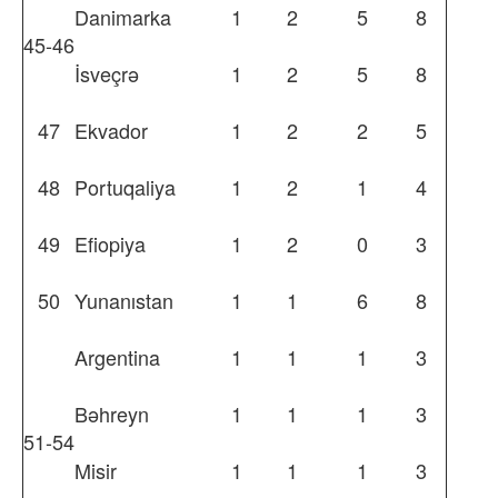
Danimarka
1
2
5
8
45-46
İsveçrə
1
2
5
8
47
Ekvador
1
2
2
5
48
Portuqaliya
1
2
1
4
49
Efiopiya
1
2
0
3
50
Yunanıstan
1
1
6
8
Argentina
1
1
1
3
Bəhreyn
1
1
1
3
51-54
Misir
1
1
1
3