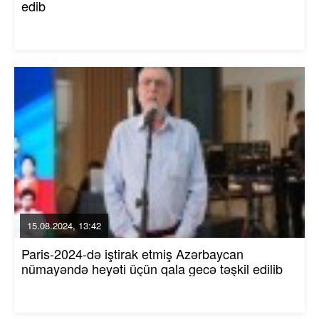
edib
15.08.2024, 13:42
Paris-2024-də iştirak etmiş Azərbaycan
nümayəndə heyəti üçün qala gecə təşkil edilib