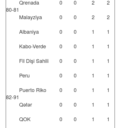
Qrenada
0
0
2
2
80-81
Malayziya
0
0
2
2
Albaniya
0
0
1
1
Kabo-Verde
0
0
1
1
Fil Dişi Sahili
0
0
1
1
Peru
0
0
1
1
Puerto Riko
0
0
1
1
82-91
Qətər
0
0
1
1
QOK
0
0
1
1