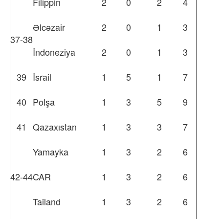
Filippin
2
0
2
4
Əlcəzair
2
0
1
3
37-38
İndoneziya
2
0
1
3
39
İsrail
1
5
1
7
40
Polşa
1
3
5
9
41
Qazaxıstan
1
3
3
7
Yamayka
1
3
2
6
42-44
CAR
1
3
2
6
Tailand
1
3
2
6