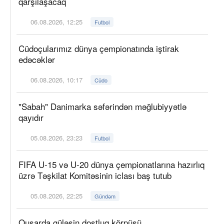
qarşılaşacaq
06.08.2026, 12:25
Futbol
Cüdoçularımız dünya çempionatında iştirak
edəcəklər
06.08.2026, 10:17
Cüdo
"Sabah" Danimarka səfərindən məğlubiyyətlə
qayıdır
05.08.2026, 23:23
Futbol
FIFA U-15 və U-20 dünya çempionatlarına hazırlıq
üzrə Təşkilat Komitəsinin iclası baş tutub
05.08.2026, 22:25
Gündəm
Qusarda güləşin dostluq körpüsü