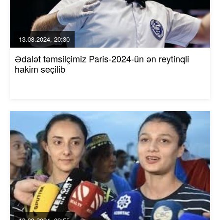
13.08.2024, 20:30
Ədalət təmsilçimiz Paris-2024-ün ən reytinqli
hakim seçilib