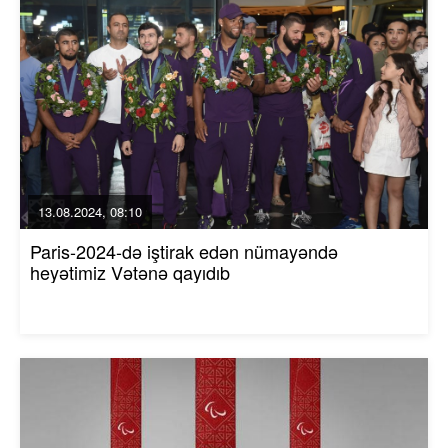
13.08.2024, 08:10
Paris-2024-də iştirak edən nümayəndə
heyətimiz Vətənə qayıdıb