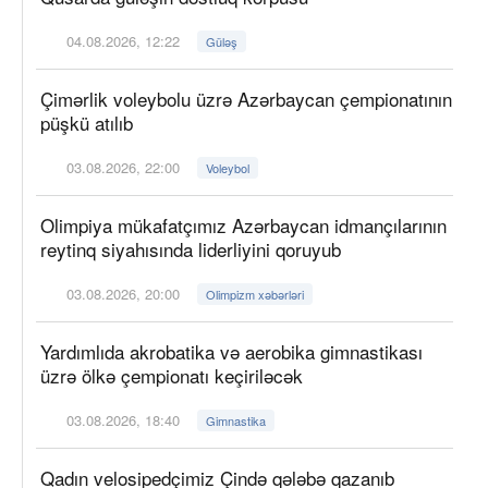
04.08.2026, 12:22
Güləş
Çimərlik voleybolu üzrə Azərbaycan çempionatının
püşkü atılıb
03.08.2026, 22:00
Voleybol
Olimpiya mükafatçımız Azərbaycan idmançılarının
reytinq siyahısında liderliyini qoruyub
03.08.2026, 20:00
Olimpizm xəbərləri
Yardımlıda akrobatika və aerobika gimnastikası
üzrə ölkə çempionatı keçiriləcək
03.08.2026, 18:40
Gimnastika
Qadın velosipedçimiz Çində qələbə qazanıb