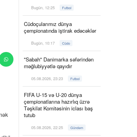
Bugün, 12:25
Futbol
Cüdoçularımız dünya
çempionatında iştirak edəcəklər
Bugün, 10:17
Cüdo
"Sabah" Danimarka səfərindən
məğlubiyyətlə qayıdır
05.08.2026, 23:23
Futbol
FIFA U-15 və U-20 dünya
çempionatlarına hazırlıq üzrə
Təşkilat Komitəsinin iclası baş
tmək
tutub
05.08.2026, 22:25
Gündəm