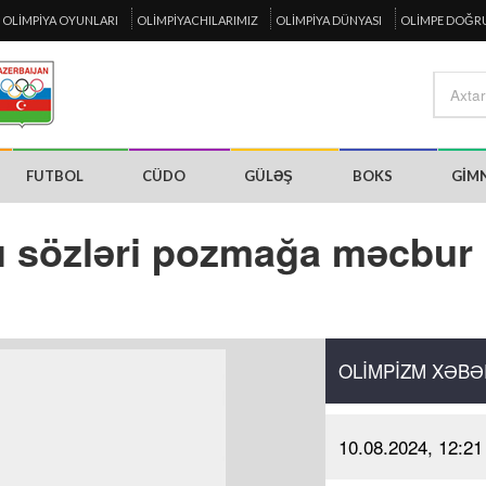
OLIMPIYA OYUNLARI
OLIMPIYACHILARIMIZ
OLIMPIYA DÜNYASI
OLIMPE DOĞR
FUTBOL
CÜDO
GÜLƏŞ
BOKS
GIM
ı sözləri pozmağa məcbur
OLIMPIZM XƏBƏ
10.08.2024, 12:21