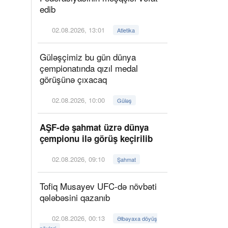
edib
02.08.2026, 13:01
Atletika
Güləşçimiz bu gün dünya
çempionatında qızıl medal
görüşünə çıxacaq
02.08.2026, 10:00
Güləş
AŞF-də şahmat üzrə dünya
çempionu ilə görüş keçirilib
02.08.2026, 09:10
Şahmat
Tofiq Musayev UFC-də növbəti
qələbəsini qazanıb
02.08.2026, 00:13
Əlbəyaxa döyüş