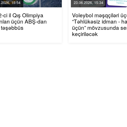
.2026, 15:54
23.06.2026, 15:34
-ci il Qış Olimpiya
Voleybol məşqçiləri ü
nları üçün ABŞ-dan
“Təhlükəsiz idman - h
 təşəbbüs
üçün” mövzusunda se
keçiriləcək