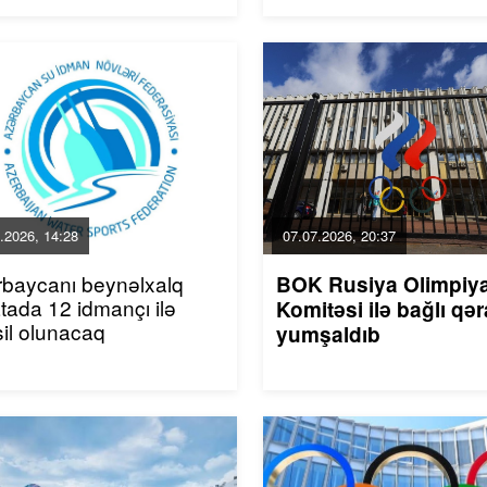
.2026, 14:28
07.07.2026, 20:37
baycanı beynəlxalq
BOK Rusiya Olimpiy
tada 12 idmançı ilə
Komitəsi ilə bağlı qər
il olunacaq
yumşaldıb