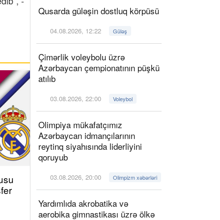
dib”, -
Qusarda güləşin dostluq körpüsü
04.08.2026, 12:22
Güləş
Çimərlik voleybolu üzrə
Azərbaycan çempionatının püşkü
atılıb
03.08.2026, 22:00
Voleybol
Olimpiya mükafatçımız
Azərbaycan idmançılarının
reytinq siyahısında liderliyini
qoruyub
çusu
03.08.2026, 20:00
Olimpizm xəbərləri
fer
Yardımlıda akrobatika və
aerobika gimnastikası üzrə ölkə