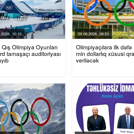
.2026, 10:10
29.06.2026, 09:53
Qış Olimpiya Oyunları
Olimpiyaçılara ilk dəfə
rd tamaşaçı auditoriyası
min dollarlıq xüsusi qr
ayıb
veriləcək