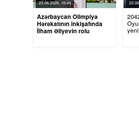
23.06.2026, 16:49
23.06
2042
Azərbaycan Olimpiya
Oyu
Hərəkatının inkişafında
yeni
İlham Əliyevin rolu