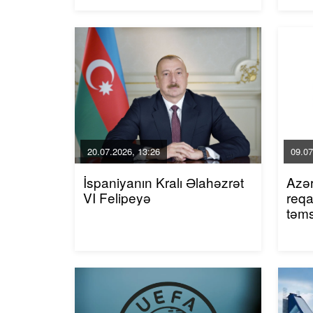
20.07.2026, 13:26
09.07
İspaniyanın Kralı Əlahəzrət
Azər
VI Felipeyə
reqa
təms