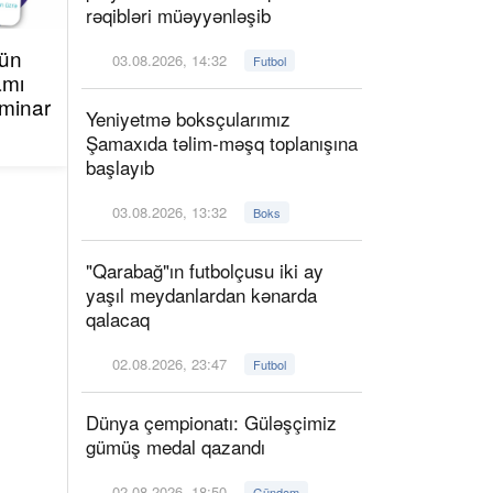
rəqibləri müəyyənləşib
çün
03.08.2026, 14:32
Futbol
amı
minar
Yeniyetmə boksçularımız
Şamaxıda təlim-məşq toplanışına
başlayıb
03.08.2026, 13:32
Boks
"Qarabağ"ın futbolçusu iki ay
yaşıl meydanlardan kənarda
qalacaq
02.08.2026, 23:47
Futbol
Dünya çempionatı: Güləşçimiz
gümüş medal qazandı
02.08.2026, 18:50
Gündəm