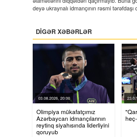
əlamətlərini diqqətdən qaçırmayıb. Buna g
deyə ukraynalı idmançının rəsmi tərəfdaşı ol
DİGƏR XƏBƏRLƏR
03.08.2026, 20:00
23.07
Olimpiya mükafatçımız
"Qa
Azərbaycan idmançılarının
heç
reytinq siyahısında liderliyini
qoruyub