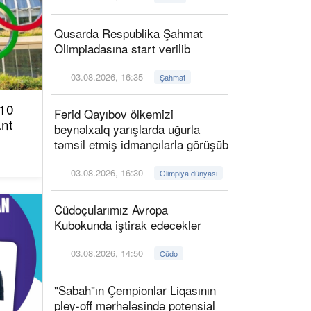
Qusarda Respublika Şahmat
Olimpiadasına start verilib
03.08.2026, 16:35
Şahmat
 10
Fərid Qayıbov ölkəmizi
ant
beynəlxalq yarışlarda uğurla
təmsil etmiş idmançılarla görüşüb
03.08.2026, 16:30
Olimpiya dünyası
Cüdoçularımız Avropa
Kubokunda iştirak edəcəklər
03.08.2026, 14:50
Cüdo
"Sabah"ın Çempionlar Liqasının
pley-off mərhələsində potensial