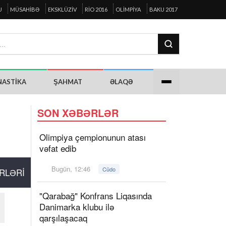
U
MÜSAHIBƏ
EKSKLÜZIV
RIO 2016
OLIMPIYA
BAKU 2017
NASTIKA
ŞAHMAT
ƏLAQƏ
SON XƏBƏRLƏR
Olimpiya çempionunun atası
vəfat edib
Bugün, 12:46
Cüdo
RLƏRI
"Qarabağ" Konfrans Liqasında
Danimarka klubu ilə
qarşılaşacaq