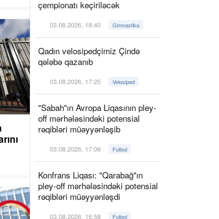
çempionatı keçiriləcək
03.08.2026, 18:40
Gimnastika
Qadın velosipedçimiz Çində
qələbə qazanıb
03.08.2026, 17:25
Velosiped
"Sabah"ın Avropa Liqasının pley-
off mərhələsindəki potensial
a
rəqibləri müəyyənləşib
arını
03.08.2026, 17:06
Futbol
Konfrans Liqası: "Qarabağ"ın
pley-off mərhələsindəki potensial
rəqibləri müəyyənləşdi
03.08.2026, 16:58
Futbol