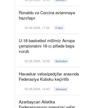
Ronaldo və Corcina evlənməyə
hazırlaşır
02.08.2026, 17:24
Futbol
U-18 basketbol millimiz Avropa
çempionatını 16-cı pillədə başa
vurub
02.08.2026, 16:55
Basketbol
Həvəskar velosipedçilər arasında
Federasiya Kuboku keçirilib
02.08.2026, 14:43
Velosiped
Azərbaycan Atletika
Federasiyasının məşqçisi vəfat