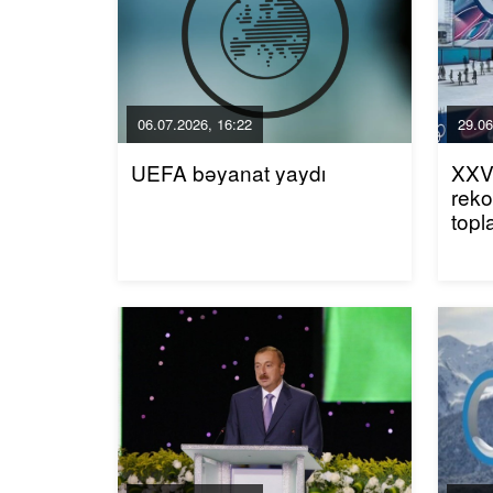
06.07.2026, 16:22
29.06
UEFA bəyanat yaydı
XXV 
reko
topl