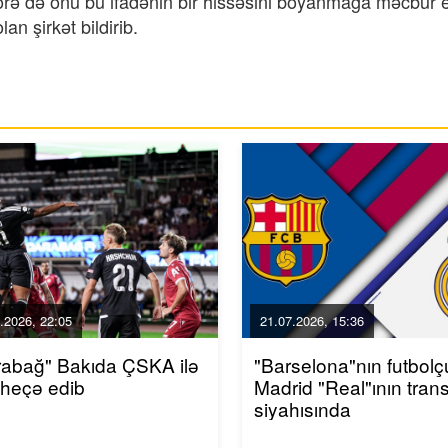
örə də onu bu ifadənin bir hissəsini boyanmağa məcbur e
an şirkət bildirib.
.2026, 22:05
21.07.2026, 15:36
rabağ" Bakıda ÇSKA ilə
"Barselona"nın futbol
-heçə edib
Madrid "Real"ının trans
siyahısında