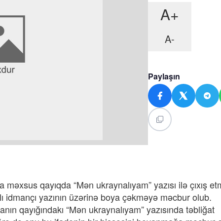
A+
A-
Paylaşın
 məxsus qayıqda “Mən ukraynalıyam” yazısı ilə çıxış e
lı idmançı yazının üzərinə boya çəkməyə məcbur olub.
nın qayığındakı “Mən ukraynalıyam” yazısında təbliğat