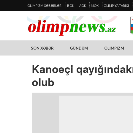
OLIMPIZM XƏBƏRLƏRI
BOK
AOK
MOK
OLIMPIYA TARIXI
SON XƏBƏR
GÜNDƏM
OLIMPIZM
Kanoeçi qayığındak
olub