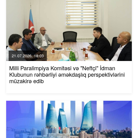
21.07.2026, 18:03
Milli Paralimpiya Komitəsi və "Neftçi" İdman
Klubunun rəhbərliyi əməkdaşlıq perspektivlərini
müzakirə edib