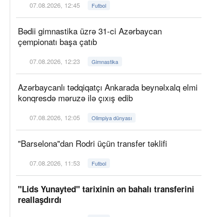
07.08.2026, 12:45
Futbol
Bədii gimnastika üzrə 31-ci Azərbaycan
çempionatı başa çatıb
07.08.2026, 12:23
Gimnastika
Azərbaycanlı tədqiqatçı Ankarada beynəlxalq elmi
konqresdə məruzə ilə çıxış edib
07.08.2026, 12:05
Olimpiya dünyası
"Barselona"dan Rodri üçün transfer təklifi
07.08.2026, 11:53
Futbol
"Lids Yunayted" tarixinin ən bahalı transferini
reallaşdırdı