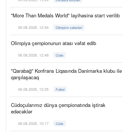
"More Than Medals World" layihəsinə start verilib
06.08.2026, 12:54
Olimpizm xəbərləri
Olimpiya çempionunun atası vəfat edib
06.08.2026, 12:46
Cüdo
"Qarabağ" Konfrans Liqasında Danimarka klubu ilə
qarşılaşacaq
06.08.2026, 12:25
Futbol
Cüdoçularımız dünya çempionatında iştirak
edəcəklər
06.08.2026, 10:17
Cüdo