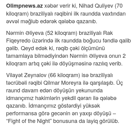
xəbər verir ki,
Nihad Quliyev (70
Olimpnews.az
kiloqram) braziliyalı rəqibini ilk raundda vaxtından
əvvəl məğlub edərək qələbə qazanıb.
Nərmin Əliyeva (52 kiloqram) braziliyalı Rak
Fiqeyredo üzərində ilk raundda boğucu fəndlə qalib
gəlib. Qeyd edək ki, rəqib çəki ölçümünü
tamamlaya bilmədiyindən Nərmin Əliyeva onun 2
kiloqram artıq çəki ilə döyüşməsinə razılıq verib.
Vilayət Zeynalov (66 kiloqram) isə braziliyalı
təcrübəli rəqibi Qilmar Moreyra ilə qarşılaşıb. Üç
raund davam edən döyüşün yekununda
idmançımız hakimlərin yekdil qərarı ilə qələbə
qazanıb. İdmançımız göstərdiyi yüksək
performansa görə gecənin ən yaxşı döyüşü –
“Fight of the Night” bonusuna da layiq görülüb.