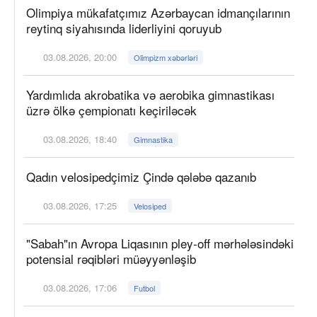
Olimpiya mükafatçımız Azərbaycan idmançılarının
reytinq siyahısında liderliyini qoruyub
03.08.2026, 20:00
Olimpizm xəbərləri
Yardımlıda akrobatika və aerobika gimnastikası
üzrə ölkə çempionatı keçiriləcək
03.08.2026, 18:40
Gimnastika
Qadın velosipedçimiz Çində qələbə qazanıb
03.08.2026, 17:25
Velosiped
"Sabah"ın Avropa Liqasının pley-off mərhələsindəki
potensial rəqibləri müəyyənləşib
03.08.2026, 17:06
Futbol