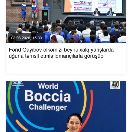
03.08.2026, 16:30
Fərid Qayıbov ölkəmizi beynəlxalq yarışlarda
uğurla təmsil etmiş idmançılarla görüşüb