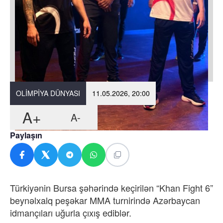
OLIMPIYA DÜNYASI
11.05.2026, 20:00
A+
A-
Paylaşın
Türkiyənin Bursa şəhərində keçirilən “Khan Fight 6”
beynəlxalq peşəkar MMA turnirində Azərbaycan
idmançıları uğurla çıxış ediblər.