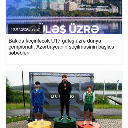
16.07.2026, 23:24
Bakıda keçiriləcək U17 güləş üzrə dünya
çempionatı: Azərbaycanın seçilməsinin başlıca
səbəbləri