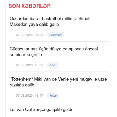
SON XƏBƏRLƏR
Qızlardan ibarət basketbol millimiz Şimali
Makedoniyaya qalib gəlib
07.08.2026, 14:39
Basketbol
Cüdoçularımız üçün dünya çempionatı öncəsi
seminar keçirilib
07.08.2026, 13:36
Cüdo
"Tottenhem" Miki van de Venlə yeni müqavilə üzrə
razılığa gəlib
07.08.2026, 13:17
Futbol
Lui van Qal xərçəngə qalib gəldi