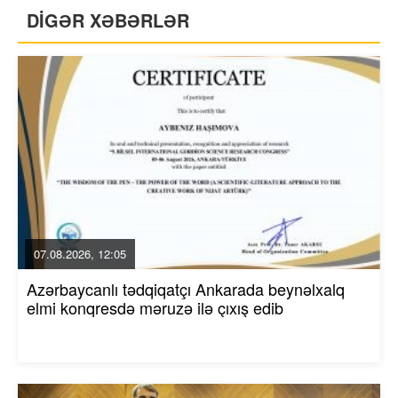
DİGƏR XƏBƏRLƏR
07.08.2026, 12:05
Azərbaycanlı tədqiqatçı Ankarada beynəlxalq
elmi konqresdə məruzə ilə çıxış edib