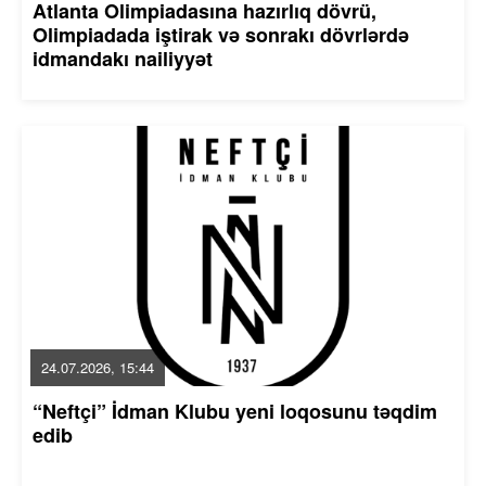
Atlanta Olimpiadasına hazırlıq dövrü,
Olimpiadada iştirak və sonrakı dövrlərdə
idmandakı nailiyyət
24.07.2026, 15:44
“Neftçi” İdman Klubu yeni loqosunu təqdim
edib