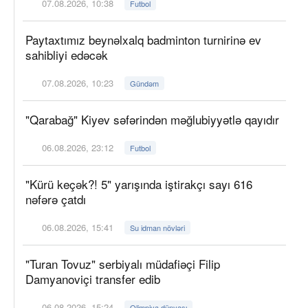
07.08.2026, 10:38
Futbol
Paytaxtımız beynəlxalq badminton turnirinə ev
sahibliyi edəcək
07.08.2026, 10:23
Gündəm
"Qarabağ" Kiyev səfərindən məğlubiyyətlə qayıdır
06.08.2026, 23:12
Futbol
"Kürü keçək?! 5" yarışında iştirakçı sayı 616
nəfərə çatdı
06.08.2026, 15:41
Su idman növləri
"Turan Tovuz" serbiyalı müdafiəçi Filip
Damyanoviçi transfer edib
06.08.2026, 15:24
Olimpiya dünyası