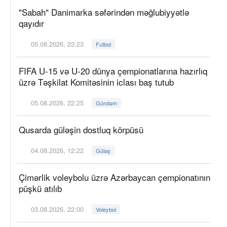
"Sabah" Danimarka səfərindən məğlubiyyətlə
qayıdır
05.08.2026, 23:23
Futbol
FIFA U-15 və U-20 dünya çempionatlarına hazırlıq
üzrə Təşkilat Komitəsinin iclası baş tutub
05.08.2026, 22:25
Gündəm
Qusarda güləşin dostluq körpüsü
04.08.2026, 12:22
Güləş
Çimərlik voleybolu üzrə Azərbaycan çempionatının
püşkü atılıb
03.08.2026, 22:00
Voleybol