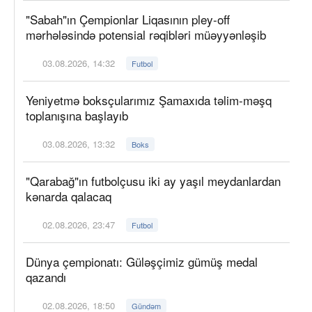
"Sabah"ın Çempionlar Liqasının pley-off
mərhələsində potensial rəqibləri müəyyənləşib
03.08.2026, 14:32
Futbol
Yeniyetmə boksçularımız Şamaxıda təlim-məşq
toplanışına başlayıb
03.08.2026, 13:32
Boks
"Qarabağ"ın futbolçusu iki ay yaşıl meydanlardan
kənarda qalacaq
02.08.2026, 23:47
Futbol
Dünya çempionatı: Güləşçimiz gümüş medal
qazandı
02.08.2026, 18:50
Gündəm