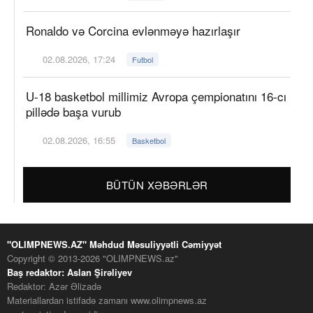
Ronaldo və Corcina evlənməyə hazırlaşır
02.08.2026, 17:24
Futbol
U-18 basketbol millimiz Avropa çempionatını 16-cı
pillədə başa vurub
02.08.2026, 16:55
Basketbol
BÜTÜN XƏBƏRLƏR
"OLIMPNEWS.AZ" Məhdud Məsuliyyətli Cəmiyyət
Copyright © 2013-2026 "OLIMPNEWS.az"
Baş redaktor: Aslan Şirəliyev
Redaktor: Azər Əlizadə
Materiallardan istifadə zamanı www.olimpnews.az