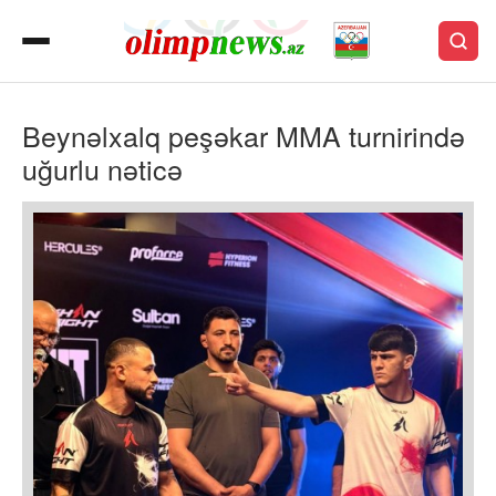
Beynəlxalq peşəkar MMA turnirində
uğurlu nəticə