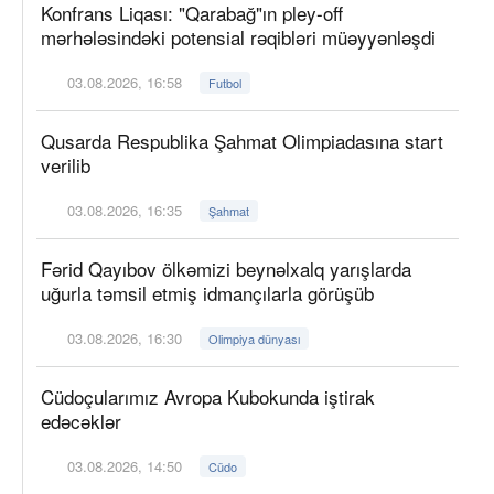
Konfrans Liqası: "Qarabağ"ın pley-off
mərhələsindəki potensial rəqibləri müəyyənləşdi
03.08.2026, 16:58
Futbol
Qusarda Respublika Şahmat Olimpiadasına start
verilib
03.08.2026, 16:35
Şahmat
Fərid Qayıbov ölkəmizi beynəlxalq yarışlarda
uğurla təmsil etmiş idmançılarla görüşüb
03.08.2026, 16:30
Olimpiya dünyası
Cüdoçularımız Avropa Kubokunda iştirak
edəcəklər
03.08.2026, 14:50
Cüdo