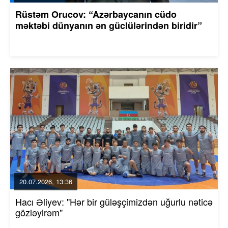
Rüstəm Orucov: “Azərbaycanın cüdo
məktəbi dünyanın ən güclülərindən biridir”
20.07.2026, 13:36
Hacı Əliyev: "Hər bir güləşçimizdən uğurlu nəticə
gözləyirəm"