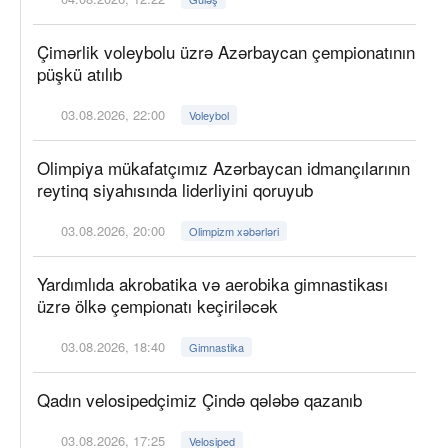
Çimərlik voleybolu üzrə Azərbaycan çempionatının
püşkü atılıb
03.08.2026, 22:00
Voleybol
Olimpiya mükafatçımız Azərbaycan idmançılarının
reytinq siyahısında liderliyini qoruyub
03.08.2026, 20:00
Olimpizm xəbərləri
Yardımlıda akrobatika və aerobika gimnastikası
üzrə ölkə çempionatı keçiriləcək
03.08.2026, 18:40
Gimnastika
Qadın velosipedçimiz Çində qələbə qazanıb
03.08.2026, 17:25
Velosiped