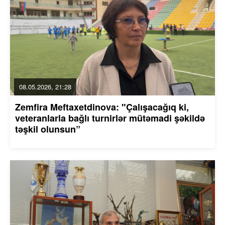
08.05.2026, 21:28
Zemfira Meftaxetdinova: "Çalışacağıq ki,
veteranlarla bağlı turnirlər mütəmadi şəkildə
təşkil olunsun”