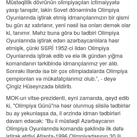
Müstəqillik dövrünün olimpiyaçıları ictimaiyyətə
yaxşı tanışdır, lakin Sovet dönəmində Olimpiya
Oyunlarında iştirak etmiş idmançılarımızın bir qismi
bu gün az xatırlanır, yeni nəsil isə onları demək olar
ki, tanımır. Məhz buna görə bu tədbiri Olimpiya
Oyunlarında iştirak edən azərbaycanlılara həsr
etmişik, çünki SSRİ 1952-ci ildən Olimpiya
Oyunlarında iştirak edib və elə ilk gündən yığma
komandanın tərkibində idmançılarımız yer alıb.
Sonrakı illərdə isə bir çox olimpiadalarda Olimpiya
çempionları və mükafatçılarımız olub.”, - deyə
Çingiz Hüseynzadə bildirib.
MOK-un vitse-prezidenti, eyni zamanda, qeyd edib
ki, "Olimpiya Günü"nə həsr olunmuş silsilə tədbirlər
bu ay yekunlaşsa da, il ərzində idman tədbirləri
davam edəcək: “Bu il müstəqil Azərbaycanın
Olimpiya Oyunlarında komanda şəklində ilk dəfə
iştirak etdiyi Atlanta-1996 Olimpiyadasının 30 ili