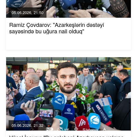
05.06.2026, 21:50
Ramiz Çovdarov: "Azarkeşlərin dəstəyi
sayəsində bu uğura nail olduq"
05.06.2026, 21:32