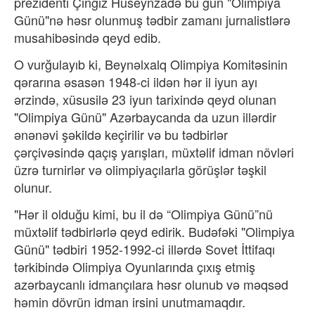
prezidenti Çingiz Hüseynzadə bu gün "Olimpiya
Günü"nə həsr olunmuş tədbir zamanı jurnalistlərə
musahibəsində qeyd edib.
O vurğulayıb ki, Beynəlxalq Olimpiya Komitəsinin
qərarına əsasən 1948-ci ildən hər il iyun ayı
ərzində, xüsusilə 23 iyun tarixində qeyd olunan
"Olimpiya Günü" Azərbaycanda da uzun illərdir
ənənəvi şəkildə keçirilir və bu tədbirlər
çərçivəsində qaçış yarışları, müxtəlif idman növləri
üzrə turnirlər və olimpiyaçılarla görüşlər təşkil
olunur.
"Hər il olduğu kimi, bu il də “Olimpiya Günü”nü
müxtəlif tədbirlərlə qeyd edirik. Budəfəki "Olimpiya
Günü" tədbiri 1952-1992-ci illərdə Sovet İttifaqı
tərkibində Olimpiya Oyunlarında çıxış etmiş
azərbaycanlı idmançılara həsr olunub və məqsəd
həmin dövrün idman irsini unutmamaqdır.