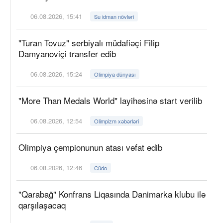
06.08.2026, 15:41
Su idman növləri
"Turan Tovuz" serbiyalı müdafiəçi Filip
Damyanoviçi transfer edib
06.08.2026, 15:24
Olimpiya dünyası
"More Than Medals World" layihəsinə start verilib
06.08.2026, 12:54
Olimpizm xəbərləri
Olimpiya çempionunun atası vəfat edib
06.08.2026, 12:46
Cüdo
"Qarabağ" Konfrans Liqasında Danimarka klubu ilə
qarşılaşacaq