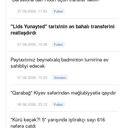
07.08.2026, 11:53
Futbol
"Lids Yunayted" tarixinin ən bahalı transferini
reallaşdırdı
07.08.2026, 10:38
Futbol
Paytaxtımız beynəlxalq badminton turnirinə ev
sahibliyi edəcək
07.08.2026, 10:23
Gündəm
"Qarabağ" Kiyev səfərindən məğlubiyyətlə qayıdır
06.08.2026, 23:12
Futbol
"Kürü keçək?! 5" yarışında iştirakçı sayı 616
nəfərə çatdı