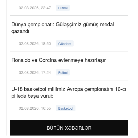
02.08.2026, 23:47
Futbol
Dünya çempionatı: Güləşçimiz gümüş medal
qazandı
02.08.2026, 18:50
Gündəm
Ronaldo və Corcina evlənməyə hazırlaşır
02.08.2026, 17:24
Futbol
U-18 basketbol millimiz Avropa çempionatını 16-cı
pillədə başa vurub
02.08.2026, 16:55
Basketbol
BÜTÜN XƏBƏRLƏR