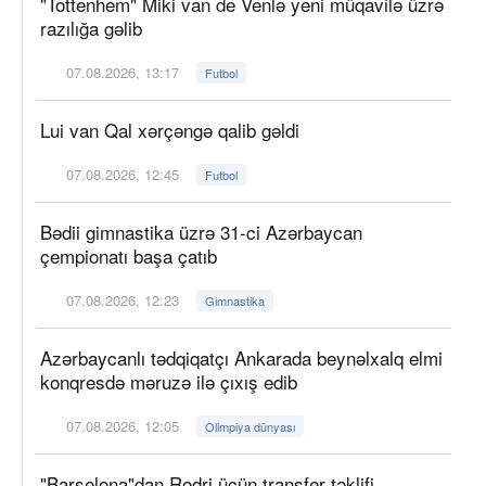
"Tottenhem" Miki van de Venlə yeni müqavilə üzrə
razılığa gəlib
07.08.2026, 13:17
Futbol
Lui van Qal xərçəngə qalib gəldi
07.08.2026, 12:45
Futbol
Bədii gimnastika üzrə 31-ci Azərbaycan
çempionatı başa çatıb
07.08.2026, 12:23
Gimnastika
Azərbaycanlı tədqiqatçı Ankarada beynəlxalq elmi
konqresdə məruzə ilə çıxış edib
07.08.2026, 12:05
Olimpiya dünyası
"Barselona"dan Rodri üçün transfer təklifi