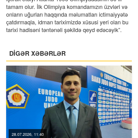
tamam olur. İlk Olimpiya komandamızın üzvləri və
onların uğurları haqqında məlumatları ictimaiyyətə
çatdırmaqla, idman tariximizdə xüsusi yeri olan bu
tarixi hadisəni təntənəli şəkildə qeyd edəcəyik”.
DİGƏR XƏBƏRLƏR
28.07.2026, 11:40