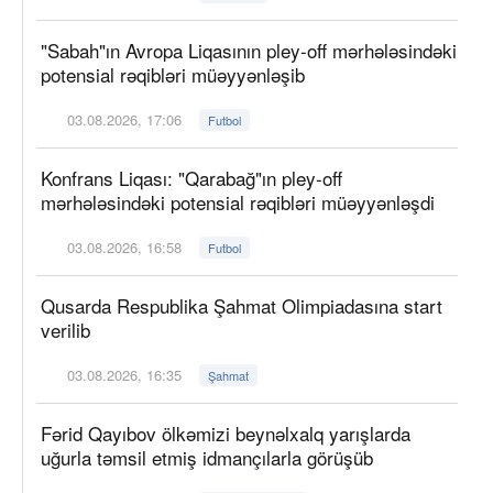
"Sabah"ın Avropa Liqasının pley-off mərhələsindəki
potensial rəqibləri müəyyənləşib
03.08.2026, 17:06
Futbol
Konfrans Liqası: "Qarabağ"ın pley-off
mərhələsindəki potensial rəqibləri müəyyənləşdi
03.08.2026, 16:58
Futbol
Qusarda Respublika Şahmat Olimpiadasına start
verilib
03.08.2026, 16:35
Şahmat
Fərid Qayıbov ölkəmizi beynəlxalq yarışlarda
uğurla təmsil etmiş idmançılarla görüşüb