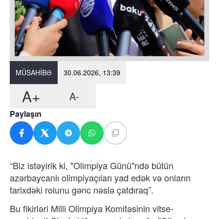
MÜSAHIBƏ
30.06.2026, 13:39
A+
A-
Paylaşın
“Biz istəyirik ki, "Olimpiya Günü"ndə bütün
azərbaycanlı olimpiyaçıları yad edək və onların
tarixdəki rolunu gənc nəslə çatdıraq”.
Bu fikirləri Milli Olimpiya Komitəsinin vitse-