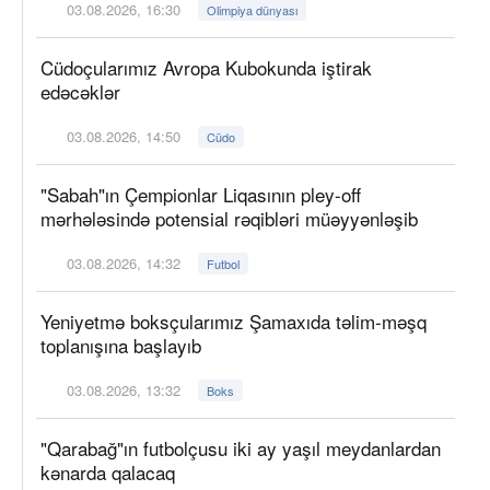
03.08.2026, 16:30
Olimpiya dünyası
Cüdoçularımız Avropa Kubokunda iştirak
edəcəklər
03.08.2026, 14:50
Cüdo
"Sabah"ın Çempionlar Liqasının pley-off
mərhələsində potensial rəqibləri müəyyənləşib
03.08.2026, 14:32
Futbol
Yeniyetmə boksçularımız Şamaxıda təlim-məşq
toplanışına başlayıb
03.08.2026, 13:32
Boks
"Qarabağ"ın futbolçusu iki ay yaşıl meydanlardan
kənarda qalacaq