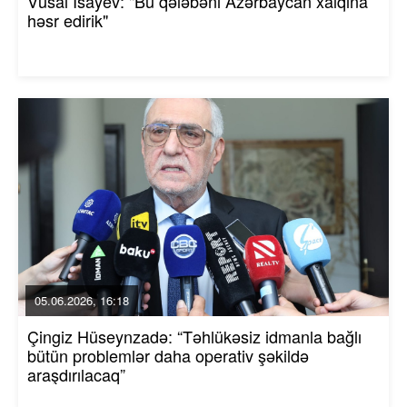
Vüsal İsayev: "Bu qələbəni Azərbaycan xalqına
həsr edirik"
05.06.2026, 16:18
Çingiz Hüseynzadə: “Təhlükəsiz idmanla bağlı
bütün problemlər daha operativ şəkildə
araşdırılacaq”