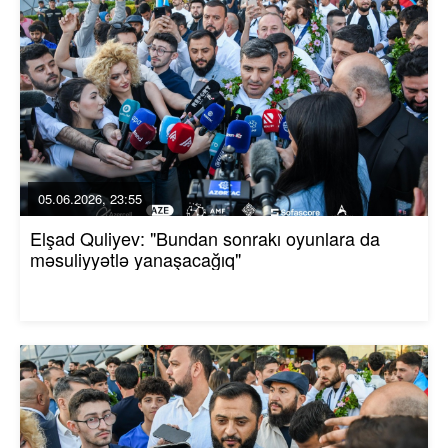
05.06.2026, 23:55
Elşad Quliyev: "Bundan sonrakı oyunlara da
məsuliyyətlə yanaşacağıq"