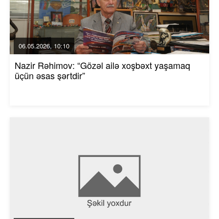
06.05.2026, 10:10
Nazir Rəhimov: “Gözəl ailə xoşbəxt yaşamaq
üçün əsas şərtdir”