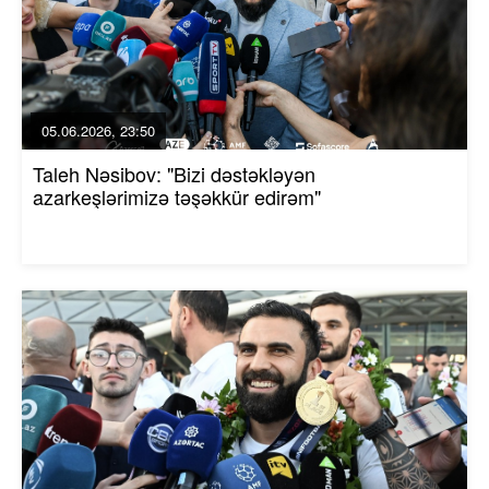
05.06.2026, 23:50
Taleh Nəsibov: "Bizi dəstəkləyən
azarkeşlərimizə təşəkkür edirəm"