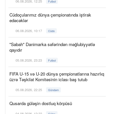
06.08.2026, 12:25
Futbol
Cüdoçularımız dünya çempionatında iştirak
edəcəklər
06.08.2026, 10:17
Cüdo
"Sabah" Danimarka səfərindən məğlubiyyətlə
qayıdır
05.08.2026, 23:23
Futbol
FIFA U-15 və U-20 dünya çempionatlarına hazırlıq
üzrə Təşkilat Komitəsinin iclası baş tutub
05.08.2026, 22:25
Gündəm
Qusarda güləşin dostluq körpüsü
04.08.2026, 12:22
Güləş