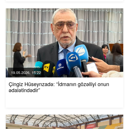
19.05.2026, 15:22
Çingiz Hüseynzadə: “İdmanın gözəlliyi onun
ədalətindədir”