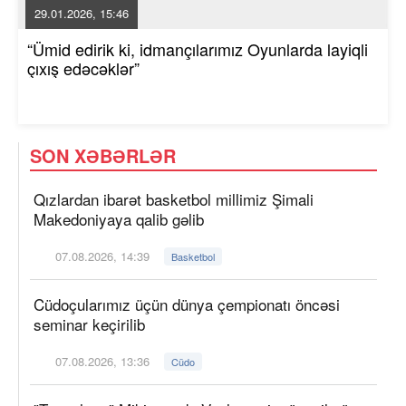
29.01.2026, 15:46
“Ümid edirik ki, idmançılarımız Oyunlarda layiqli
çıxış edəcəklər”
SON XƏBƏRLƏR
Qızlardan ibarət basketbol millimiz Şimali
Makedoniyaya qalib gəlib
07.08.2026, 14:39
Basketbol
Cüdoçularımız üçün dünya çempionatı öncəsi
seminar keçirilib
07.08.2026, 13:36
Cüdo