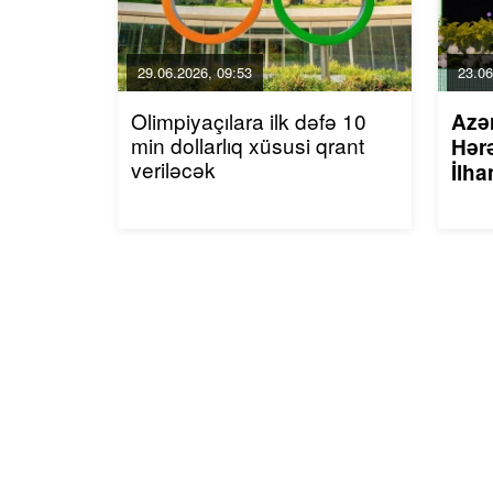
29.06.2026, 09:53
23.06
Olimpiyaçılara ilk dəfə 10
Azə
min dollarlıq xüsusi qrant
Hərə
veriləcək
İlha