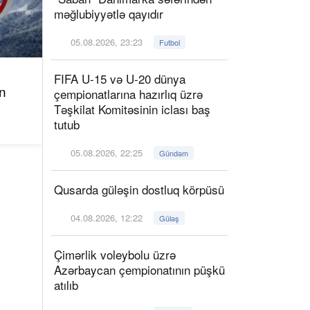
məğlubiyyətlə qayıdır
05.08.2026, 23:23
Futbol
FIFA U-15 və U-20 dünya
n
çempionatlarına hazırlıq üzrə
Təşkilat Komitəsinin iclası baş
tutub
05.08.2026, 22:25
Gündəm
Qusarda güləşin dostluq körpüsü
04.08.2026, 12:22
Güləş
Çimərlik voleybolu üzrə
Azərbaycan çempionatının püşkü
atılıb