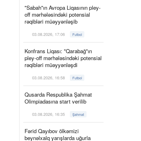
"Sabah"ın Avropa Liqasının pley-
off mərhələsindəki potensial
rəqibləri müəyyənləşib
03.08.2026, 17:06
Futbol
Konfrans Liqası: "Qarabağ"ın
pley-off mərhələsindəki potensial
rəqibləri müəyyənləşdi
03.08.2026, 16:58
Futbol
Qusarda Respublika Şahmat
Olimpiadasına start verilib
03.08.2026, 16:35
Şahmat
Fərid Qayıbov ölkəmizi
beynəlxalq yarışlarda uğurla