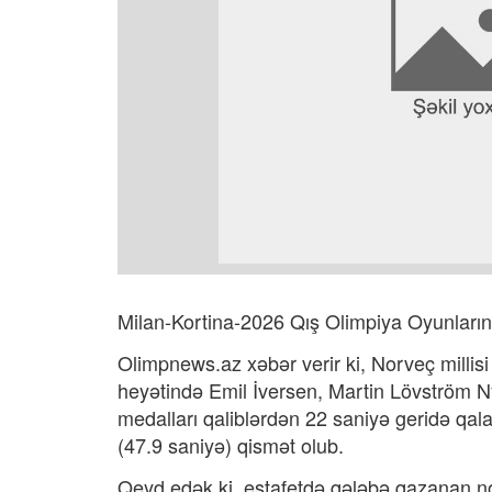
Milan-Kortina-2026 Qış Olimpiya Oyunlarınd
Olimpnews.az xəbər verir ki, Norveç millisi
heyətində Emil İversen, Martin Lövström 
medalları qaliblərdən 22 saniyə geridə qalan
(47.9 saniyə) qismət olub.
Qeyd edək ki, estafetdə qələbə qazanan 