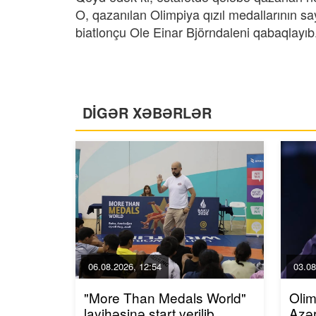
O, qazanılan Olimpiya qızıl medallarının sa
biatlonçu Ole Einar Björndaleni qabaqlayıb.
DİGƏR XƏBƏRLƏR
06.08.2026, 12:54
03.08
"More Than Medals World"
Olim
layihəsinə start verilib
Azər