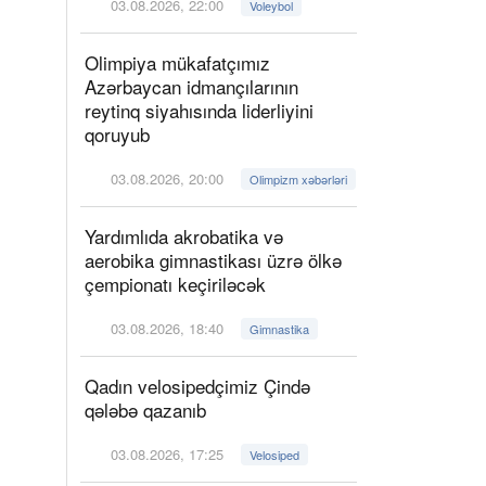
03.08.2026, 22:00
Voleybol
Olimpiya mükafatçımız
Azərbaycan idmançılarının
reytinq siyahısında liderliyini
qoruyub
03.08.2026, 20:00
Olimpizm xəbərləri
Yardımlıda akrobatika və
aerobika gimnastikası üzrə ölkə
çempionatı keçiriləcək
03.08.2026, 18:40
Gimnastika
Qadın velosipedçimiz Çində
qələbə qazanıb
03.08.2026, 17:25
Velosiped