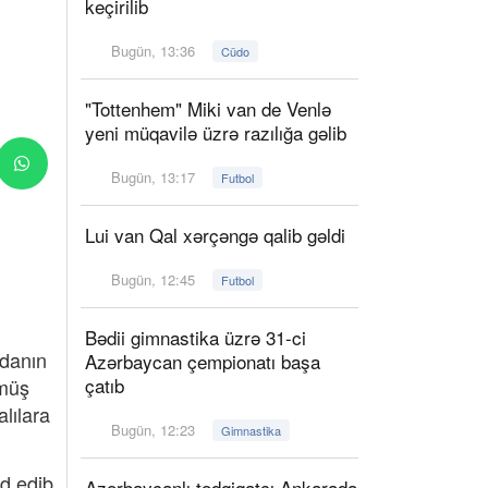
keçirilib
Bugün, 13:36
Cüdo
"Tottenhem" Miki van de Venlə
yeni müqavilə üzrə razılığa gəlib
Bugün, 13:17
Futbol
Lui van Qal xərçəngə qalib gəldi
Bugün, 12:45
Futbol
Bədii gimnastika üzrə 31-ci
ndanın
Azərbaycan çempionatı başa
çatıb
ümüş
alılara
Bugün, 12:23
Gimnastika
d edib.
Azərbaycanlı tədqiqatçı Ankarada