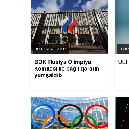
07.07.2026, 20:37
06.07
UEF
BOK Rusiya Olimpiya
Komitəsi ilə bağlı qərarını
yumşaldıb