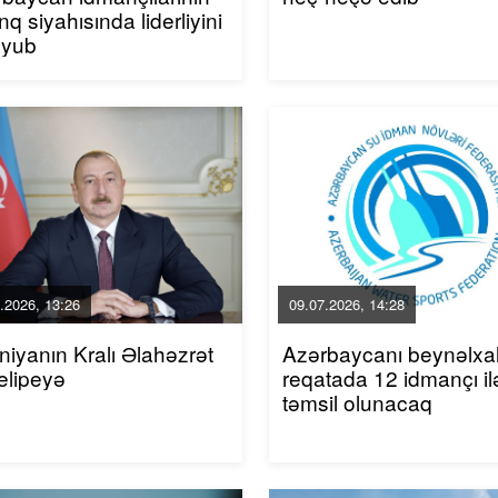
inq siyahısında liderliyini
uyub
.2026, 13:26
09.07.2026, 14:28
niyanın Kralı Əlahəzrət
Azərbaycanı beynəlxa
elipeyə
reqatada 12 idmançı il
təmsil olunacaq