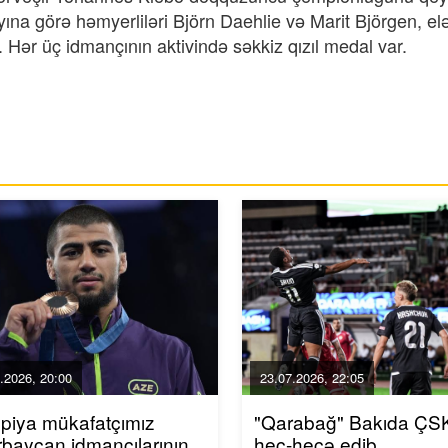
yına görə həmyerliləri Björn Daehlie və Marit Björgen, el
 Hər üç idmançının aktivində səkkiz qızıl medal var.
.2026, 20:00
23.07.2026, 22:05
piya mükafatçımız
"Qarabağ" Bakıda ÇSK
baycan idmançılarının
heç-heçə edib