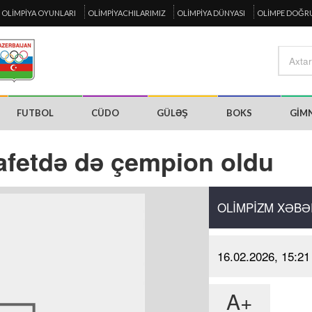
OLIMPIYA OYUNLARI
OLIMPIYACHILARIMIZ
OLIMPIYA DÜNYASI
OLIMPE DOĞR
FUTBOL
CÜDO
GÜLƏŞ
BOKS
GIM
tafetdə də çempion oldu
OLIMPIZM XƏBƏ
16.02.2026, 15:21
A+