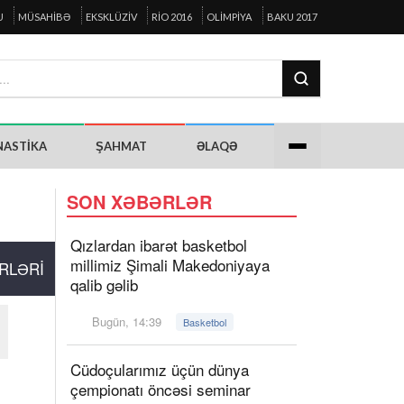
U
MÜSAHIBƏ
EKSKLÜZIV
RIO 2016
OLIMPIYA
BAKU 2017
NASTIKA
ŞAHMAT
ƏLAQƏ
SON XƏBƏRLƏR
Qızlardan ibarət basketbol
millimiz Şimali Makedoniyaya
RLƏRI
qalib gəlib
Bugün, 14:39
Basketbol
Cüdoçularımız üçün dünya
çempionatı öncəsi seminar