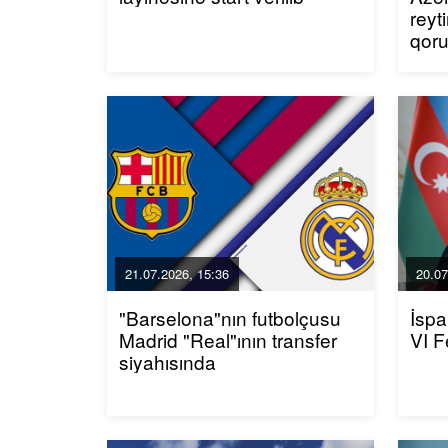
reyt
qor
21.07.2026, 15:36
20.07
"Barselona"nın futbolçusu
İspa
Madrid "Real"ının transfer
VI F
siyahısında