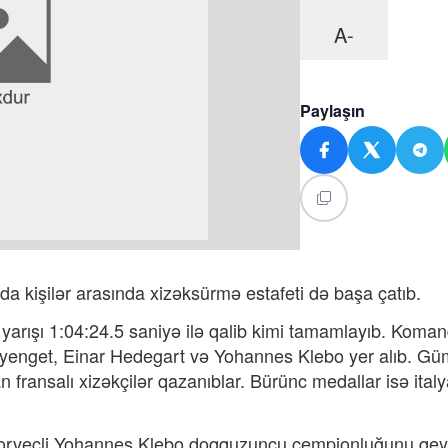
A-
Paylaşın
a kişilər arasında xizəksürmə estafeti də başa çatıb.
 yarışı 1:04:24.5 saniyə ilə qalib kimi tamamlayıb. Koma
Nyenget, Einar Hedegart və Yohannes Klebo yer alıb. G
 fransalı xizəkçilər qazanıblar. Bürünc medallar isə italy
norveçli Yohannes Klebo doqquzuncu çempionluğunu qey