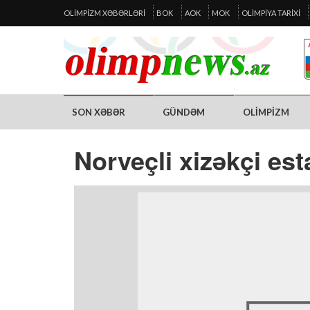
OLIMPIZM XƏBƏRLƏRI
BOK
AOK
MOK
OLIMPIYA TARIXI
SON XƏBƏR
GÜNDƏM
OLIMPIZM
Norveçli xizəkçi es