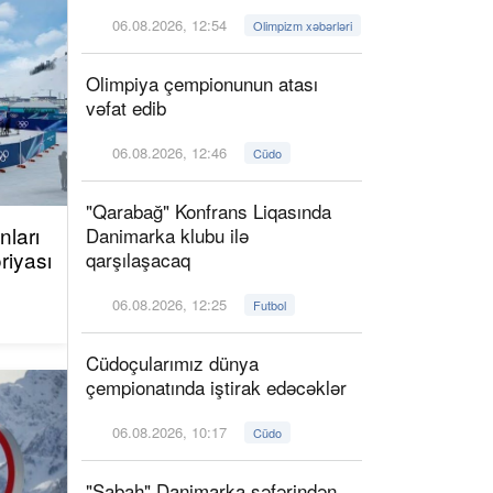
06.08.2026, 12:54
Olimpizm xəbərləri
Olimpiya çempionunun atası
vəfat edib
06.08.2026, 12:46
Cüdo
"Qarabağ" Konfrans Liqasında
ları
Danimarka klubu ilə
riyası
qarşılaşacaq
06.08.2026, 12:25
Futbol
Cüdoçularımız dünya
çempionatında iştirak edəcəklər
06.08.2026, 10:17
Cüdo
"Sabah" Danimarka səfərindən