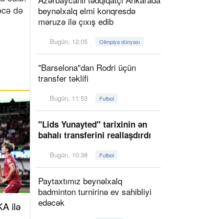
əcə də
beynəlxalq elmi konqresdə
məruzə ilə çıxış edib
Bugün, 12:05
Olimpiya dünyası
"Barselona"dan Rodri üçün
transfer təklifi
Bugün, 11:53
Futbol
"Lids Yunayted" tarixinin ən
bahalı transferini reallaşdırdı
Bugün, 10:38
Futbol
Paytaxtımız beynəlxalq
badminton turnirinə ev sahibliyi
edəcək
A ilə