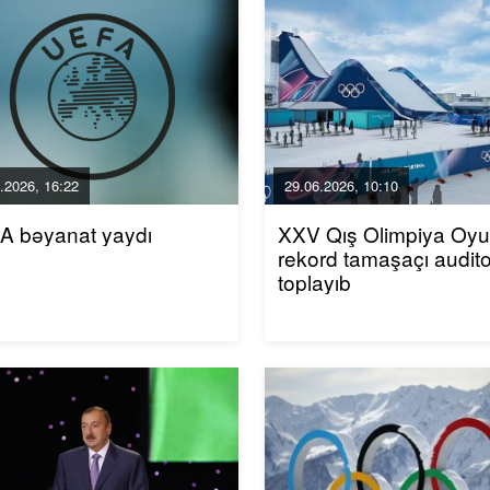
.2026, 16:22
29.06.2026, 10:10
A bəyanat yaydı
XXV Qış Olimpiya Oyun
rekord tamaşaçı audito
toplayıb