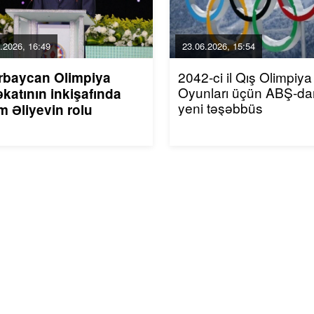
.2026, 16:49
23.06.2026, 15:54
2042-ci il Qış Olimpiya
rbaycan Olimpiya
Oyunları üçün ABŞ-da
katının inkişafında
yeni təşəbbüs
m Əliyevin rolu