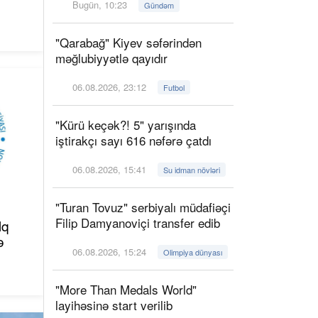
Bugün, 10:23
Gündəm
"Qarabağ" Kiyev səfərindən
məğlubiyyətlə qayıdır
06.08.2026, 23:12
Futbol
"Kürü keçək?! 5" yarışında
iştirakçı sayı 616 nəfərə çatdı
06.08.2026, 15:41
Su idman növləri
"Turan Tovuz" serbiyalı müdafiəçi
Filip Damyanoviçi transfer edib
lq
ə
06.08.2026, 15:24
Olimpiya dünyası
"More Than Medals World"
layihəsinə start verilib