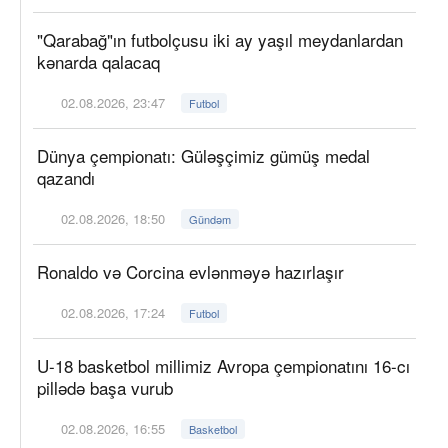
"Qarabağ"ın futbolçusu iki ay yaşıl meydanlardan
kənarda qalacaq
02.08.2026, 23:47
Futbol
Dünya çempionatı: Güləşçimiz gümüş medal
qazandı
02.08.2026, 18:50
Gündəm
Ronaldo və Corcina evlənməyə hazırlaşır
02.08.2026, 17:24
Futbol
U-18 basketbol millimiz Avropa çempionatını 16-cı
pillədə başa vurub
02.08.2026, 16:55
Basketbol