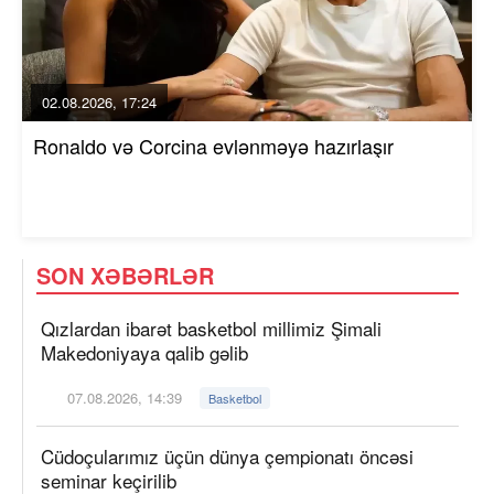
02.08.2026, 17:24
Ronaldo və Corcina evlənməyə hazırlaşır
SON XƏBƏRLƏR
Qızlardan ibarət basketbol millimiz Şimali
Makedoniyaya qalib gəlib
07.08.2026, 14:39
Basketbol
Cüdoçularımız üçün dünya çempionatı öncəsi
seminar keçirilib