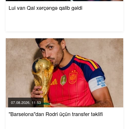
Lui van Qal xərçəngə qalib gəldi
07.08.2026, 11:53
"Barselona"dan Rodri üçün transfer təklifi