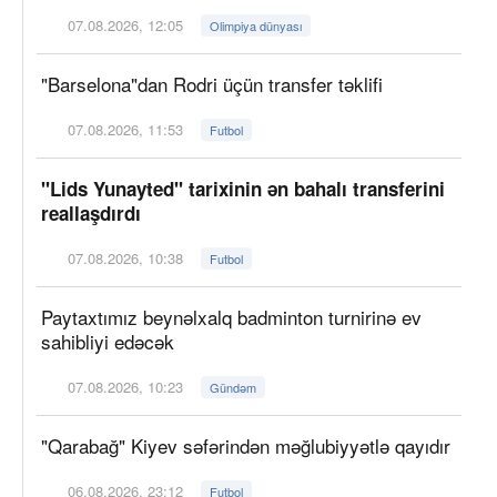
07.08.2026, 12:05
Olimpiya dünyası
"Barselona"dan Rodri üçün transfer təklifi
07.08.2026, 11:53
Futbol
"Lids Yunayted" tarixinin ən bahalı transferini
reallaşdırdı
07.08.2026, 10:38
Futbol
Paytaxtımız beynəlxalq badminton turnirinə ev
sahibliyi edəcək
07.08.2026, 10:23
Gündəm
"Qarabağ" Kiyev səfərindən məğlubiyyətlə qayıdır
06.08.2026, 23:12
Futbol