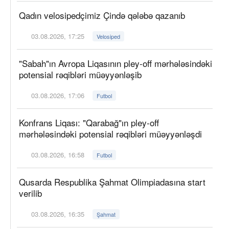
Qadın velosipedçimiz Çində qələbə qazanıb
03.08.2026, 17:25
Velosiped
"Sabah"ın Avropa Liqasının pley-off mərhələsindəki
potensial rəqibləri müəyyənləşib
03.08.2026, 17:06
Futbol
Konfrans Liqası: "Qarabağ"ın pley-off
mərhələsindəki potensial rəqibləri müəyyənləşdi
03.08.2026, 16:58
Futbol
Qusarda Respublika Şahmat Olimpiadasına start
verilib
03.08.2026, 16:35
Şahmat