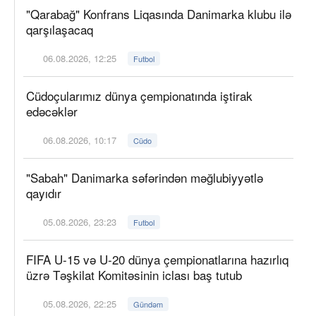
"Qarabağ" Konfrans Liqasında Danimarka klubu ilə
qarşılaşacaq
06.08.2026, 12:25
Futbol
Cüdoçularımız dünya çempionatında iştirak
edəcəklər
06.08.2026, 10:17
Cüdo
"Sabah" Danimarka səfərindən məğlubiyyətlə
qayıdır
05.08.2026, 23:23
Futbol
FIFA U-15 və U-20 dünya çempionatlarına hazırlıq
üzrə Təşkilat Komitəsinin iclası baş tutub
05.08.2026, 22:25
Gündəm