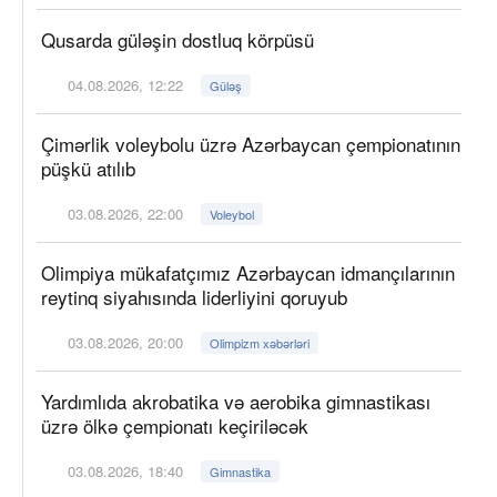
Qusarda güləşin dostluq körpüsü
04.08.2026, 12:22
Güləş
Çimərlik voleybolu üzrə Azərbaycan çempionatının
püşkü atılıb
03.08.2026, 22:00
Voleybol
Olimpiya mükafatçımız Azərbaycan idmançılarının
reytinq siyahısında liderliyini qoruyub
03.08.2026, 20:00
Olimpizm xəbərləri
Yardımlıda akrobatika və aerobika gimnastikası
üzrə ölkə çempionatı keçiriləcək
03.08.2026, 18:40
Gimnastika