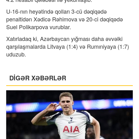
U-16-nın heyətində qolları 3-cü dəqiqədə
penaltidən Xədicə Rəhimova və 20-ci dəqiqədə
Suel Polikarpova vurublar.
Xatırladaq ki, Azərbaycan yığması daha əvvəlki
qarşılaşmalarda Litvaya (1:4) və Rumıniyaya (1:7)
uduzub.
DİGƏR XƏBƏRLƏR