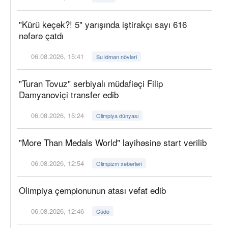
"Kürü keçək?! 5" yarışında iştirakçı sayı 616
nəfərə çatdı
06.08.2026, 15:41
Su idman növləri
"Turan Tovuz" serbiyalı müdafiəçi Filip
Damyanoviçi transfer edib
06.08.2026, 15:24
Olimpiya dünyası
"More Than Medals World" layihəsinə start verilib
06.08.2026, 12:54
Olimpizm xəbərləri
Olimpiya çempionunun atası vəfat edib
06.08.2026, 12:46
Cüdo