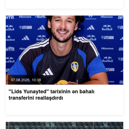
07.08.2026, 10:38
"Lids Yunayted" tarixinin ən bahalı
transferini reallaşdırdı