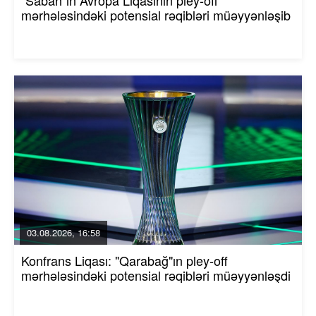
"Sabah"ın Avropa Liqasının pley-off
mərhələsindəki potensial rəqibləri müəyyənləşib
03.08.2026, 16:58
Konfrans Liqası: "Qarabağ"ın pley-off
mərhələsindəki potensial rəqibləri müəyyənləşdi