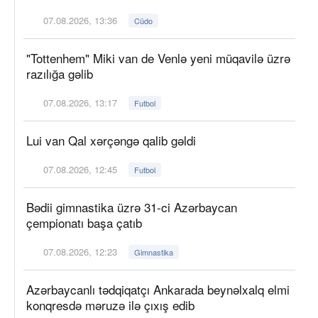
07.08.2026, 13:36
Cüdo
"Tottenhem" Miki van de Venlə yeni müqavilə üzrə
razılığa gəlib
07.08.2026, 13:17
Futbol
Lui van Qal xərçəngə qalib gəldi
07.08.2026, 12:45
Futbol
Bədii gimnastika üzrə 31-ci Azərbaycan
çempionatı başa çatıb
07.08.2026, 12:23
Gimnastika
Azərbaycanlı tədqiqatçı Ankarada beynəlxalq elmi
konqresdə məruzə ilə çıxış edib