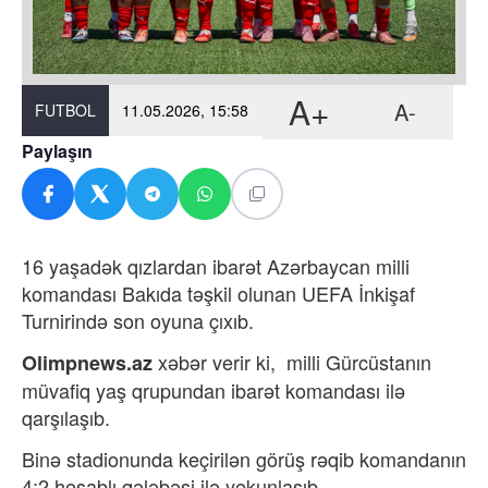
A+
A-
FUTBOL
11.05.2026, 15:58
Paylaşın
16 yaşadək qızlardan ibarət Azərbaycan milli
komandası Bakıda təşkil olunan UEFA İnkişaf
Turnirində son oyuna çıxıb.
xəbər verir ki,
milli Gürcüstanın
Olimpnews.az
müvafiq yaş qrupundan ibarət komandası ilə
qarşılaşıb.
Binə stadionunda keçirilən görüş rəqib komandanın
4:2 hesablı qələbəsi ilə yekunlaşıb.