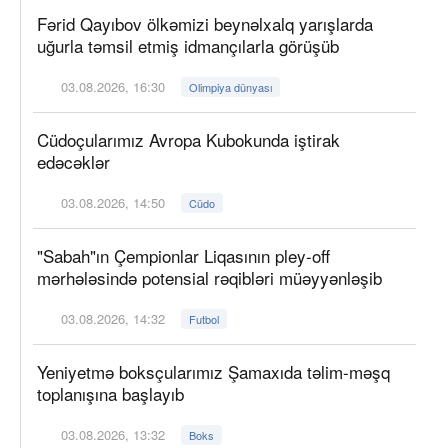
Fərid Qayıbov ölkəmizi beynəlxalq yarışlarda
uğurla təmsil etmiş idmançılarla görüşüb
03.08.2026, 16:30
Olimpiya dünyası
Cüdoçularımız Avropa Kubokunda iştirak
edəcəklər
03.08.2026, 14:50
Cüdo
"Sabah"ın Çempionlar Liqasının pley-off
mərhələsində potensial rəqibləri müəyyənləşib
03.08.2026, 14:32
Futbol
Yeniyetmə boksçularımız Şamaxıda təlim-məşq
toplanışına başlayıb
03.08.2026, 13:32
Boks