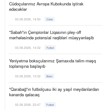
Cüdoçularımız Avropa Kubokunda iştirak
edəcəklər
03.08.2026, 14:50
Cüdo
"Sabah"ın Çempionlar Liqasının pley-off
mərhələsində potensial rəqibləri müəyyənləşib
03.08.2026, 14:32
Futbol
Yeniyetmə boksçularımız Şamaxıda təlim-məşq
toplanışına başlayıb
03.08.2026, 13:32
Boks
"Qarabağ"ın futbolçusu iki ay yaşıl meydanlardan
kənarda qalacaq
02.08.2026, 23:47
Futbol