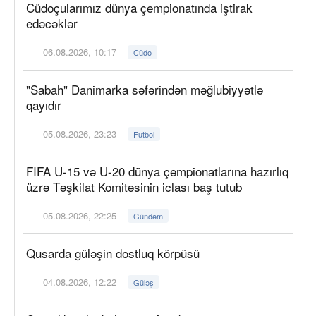
Cüdoçularımız dünya çempionatında iştirak
edəcəklər
06.08.2026, 10:17
Cüdo
"Sabah" Danimarka səfərindən məğlubiyyətlə
qayıdır
05.08.2026, 23:23
Futbol
FIFA U-15 və U-20 dünya çempionatlarına hazırlıq
üzrə Təşkilat Komitəsinin iclası baş tutub
05.08.2026, 22:25
Gündəm
Qusarda güləşin dostluq körpüsü
04.08.2026, 12:22
Güləş