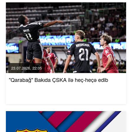
23.07.2026, 22:05
"Qarabağ" Bakıda ÇSKA ilə heç-heçə edib