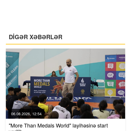
DİGƏR XƏBƏRLƏR
06.08.2026, 12:54
"More Than Medals World" layihəsinə start