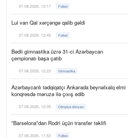
07.08.2026, 13:17
Futbol
Lui van Qal xərçəngə qalib gəldi
07.08.2026, 12:45
Futbol
Bədii gimnastika üzrə 31-ci Azərbaycan
çempionatı başa çatıb
07.08.2026, 12:23
Gimnastika
Azərbaycanlı tədqiqatçı Ankarada beynəlxalq elmi
konqresdə məruzə ilə çıxış edib
07.08.2026, 12:05
Olimpiya dünyası
"Barselona"dan Rodri üçün transfer təklifi
07.08.2026, 11:53
Futbol