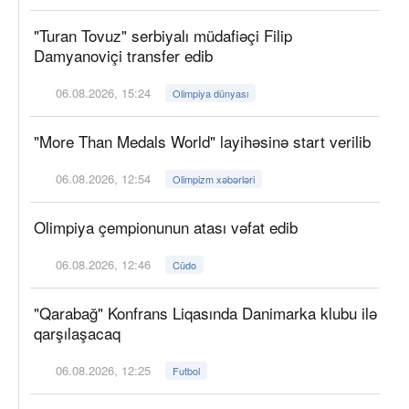
"Turan Tovuz" serbiyalı müdafiəçi Filip
Damyanoviçi transfer edib
06.08.2026, 15:24
Olimpiya dünyası
"More Than Medals World" layihəsinə start verilib
06.08.2026, 12:54
Olimpizm xəbərləri
Olimpiya çempionunun atası vəfat edib
06.08.2026, 12:46
Cüdo
"Qarabağ" Konfrans Liqasında Danimarka klubu ilə
qarşılaşacaq
06.08.2026, 12:25
Futbol