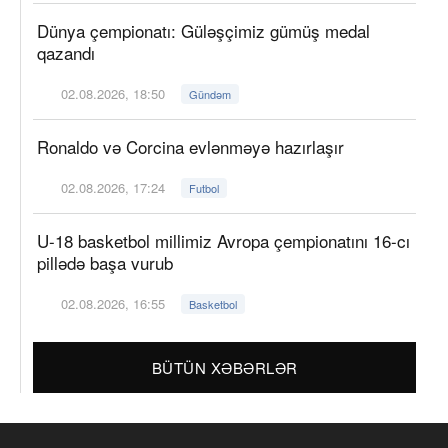
Dünya çempionatı: Güləşçimiz gümüş medal
qazandı
02.08.2026, 18:50
Gündəm
Ronaldo və Corcina evlənməyə hazırlaşır
02.08.2026, 17:24
Futbol
U-18 basketbol millimiz Avropa çempionatını 16-cı
pillədə başa vurub
02.08.2026, 16:55
Basketbol
BÜTÜN XƏBƏRLƏR