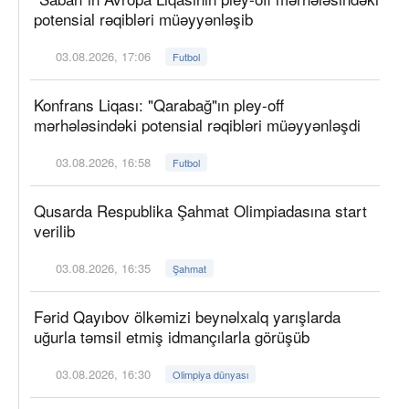
potensial rəqibləri müəyyənləşib
03.08.2026, 17:06
Futbol
Konfrans Liqası: "Qarabağ"ın pley-off
mərhələsindəki potensial rəqibləri müəyyənləşdi
03.08.2026, 16:58
Futbol
Qusarda Respublika Şahmat Olimpiadasına start
verilib
03.08.2026, 16:35
Şahmat
Fərid Qayıbov ölkəmizi beynəlxalq yarışlarda
uğurla təmsil etmiş idmançılarla görüşüb
03.08.2026, 16:30
Olimpiya dünyası