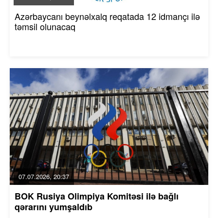
Azərbaycanı beynəlxalq reqatada 12 idmançı ilə
təmsil olunacaq
07.07.2026, 20:37
BOK Rusiya Olimpiya Komitəsi ilə bağlı
qərarını yumşaldıb