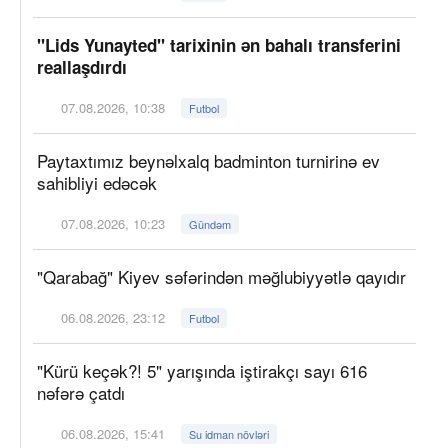
"Lids Yunayted" tarixinin ən bahalı transferini
reallaşdırdı
07.08.2026, 10:38
Futbol
Paytaxtımız beynəlxalq badminton turnirinə ev
sahibliyi edəcək
07.08.2026, 10:23
Gündəm
"Qarabağ" Kiyev səfərindən məğlubiyyətlə qayıdır
06.08.2026, 23:12
Futbol
"Kürü keçək?! 5" yarışında iştirakçı sayı 616
nəfərə çatdı
06.08.2026, 15:41
Su idman növləri