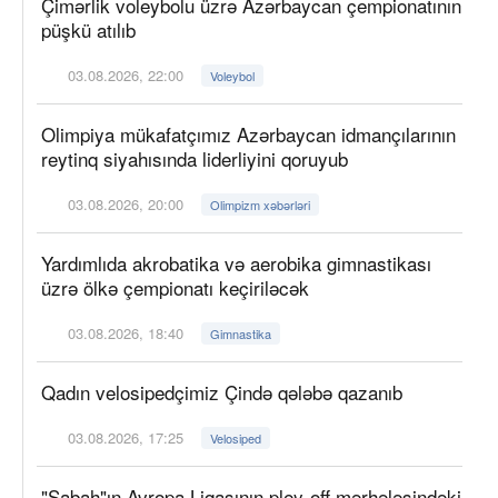
Çimərlik voleybolu üzrə Azərbaycan çempionatının
püşkü atılıb
03.08.2026, 22:00
Voleybol
Olimpiya mükafatçımız Azərbaycan idmançılarının
reytinq siyahısında liderliyini qoruyub
03.08.2026, 20:00
Olimpizm xəbərləri
Yardımlıda akrobatika və aerobika gimnastikası
üzrə ölkə çempionatı keçiriləcək
03.08.2026, 18:40
Gimnastika
Qadın velosipedçimiz Çində qələbə qazanıb
03.08.2026, 17:25
Velosiped
"Sabah"ın Avropa Liqasının pley-off mərhələsindəki