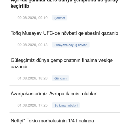
keçirilib
02.08.2026, 09:10
Şahmat
Tofiq Musayev UFC-də növbəti qələbəsini qazanıb
02.08.2026, 00:13
Əlbəyaxa döyüş növləri
Güləşçimiz dünya çempionatının finalına vəsiqə
qazandı
01.08.2026, 18:28
Gündəm
Avarçəkənlərimiz Avropa ikincisi olublar
01.08.2026, 17:25
Su idman növləri
Neftçi" Tokio mərhələsinin 1/4 finalında