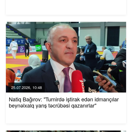
25.07.2026, 10:48
Natiq Bağırov: "Turnirdə iştirak edən idmançılar
beynəlxalq yarış təcrübəsi qazanırlar"