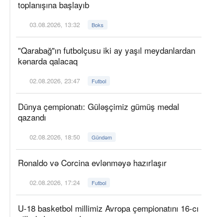
toplanışına başlayıb
03.08.2026, 13:32
Boks
"Qarabağ"ın futbolçusu iki ay yaşıl meydanlardan
kənarda qalacaq
02.08.2026, 23:47
Futbol
Dünya çempionatı: Güləşçimiz gümüş medal
qazandı
02.08.2026, 18:50
Gündəm
Ronaldo və Corcina evlənməyə hazırlaşır
02.08.2026, 17:24
Futbol
U-18 basketbol millimiz Avropa çempionatını 16-cı