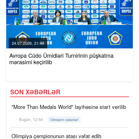
24.07.2026, 21:46
Avropa Cüdo Ümidləri Turnirinin püşkatma
mərasimi keçirilib
SON XƏBƏRLƏR
"More Than Medals World" layihəsinə start verilib
Bugün, 12:54
Olimpizm xəbərləri
Olimpiya çempionunun atası vəfat edib