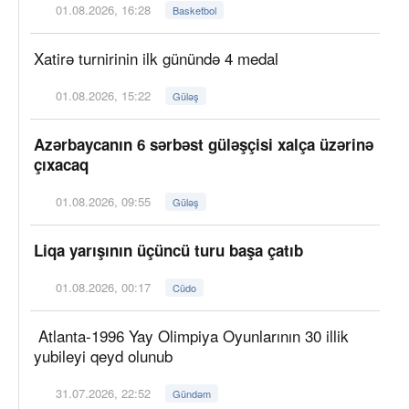
01.08.2026, 16:28
Basketbol
Xatirə turnirinin ilk günündə 4 medal
01.08.2026, 15:22
Güləş
Azərbaycanın 6 sərbəst güləşçisi xalça üzərinə
çıxacaq
01.08.2026, 09:55
Güləş
Liqa yarışının üçüncü turu başa çatıb
01.08.2026, 00:17
Cüdo
Atlanta-1996 Yay Olimpiya Oyunlarının 30 illik
yubileyi qeyd olunub
31.07.2026, 22:52
Gündəm