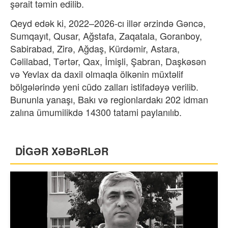
şərait təmin edilib.
Qeyd edək ki, 2022–2026-cı illər ərzində Gəncə,
Sumqayıt, Qusar, Ağstafa, Zaqatala, Goranboy,
Sabirabad, Zirə, Ağdaş, Kürdəmir, Astara,
Cəlilabad, Tərtər, Qax, İmişli, Şabran, Daşkəsən
və Yevlax da daxil olmaqla ölkənin müxtəlif
bölgələrində yeni cüdo zalları istifadəyə verilib.
Bununla yanaşı, Bakı və regionlardakı 202 idman
zalına ümumilikdə 14300 tatami paylanılıb.
DİGƏR XƏBƏRLƏR