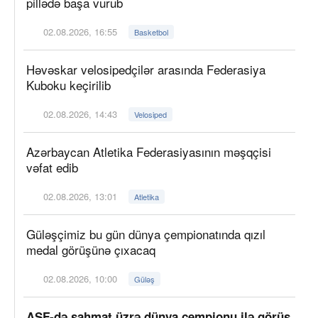
pillədə başa vurub
02.08.2026, 16:55
Basketbol
Həvəskar velosipedçilər arasında Federasiya
Kuboku keçirilib
02.08.2026, 14:43
Velosiped
Azərbaycan Atletika Federasiyasının məşqçisi
vəfat edib
02.08.2026, 13:01
Atletika
Güləşçimiz bu gün dünya çempionatında qızıl
medal görüşünə çıxacaq
02.08.2026, 10:00
Güləş
AŞF-də şahmat üzrə dünya çempionu ilə görüş