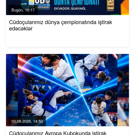
Bugün, 10:17
Cüdoçularımız dünya çempionatında iştirak
edəcəklər
03.08.2026, 14:50
Cüdoçularımız Avropa Kubokunda iştirak