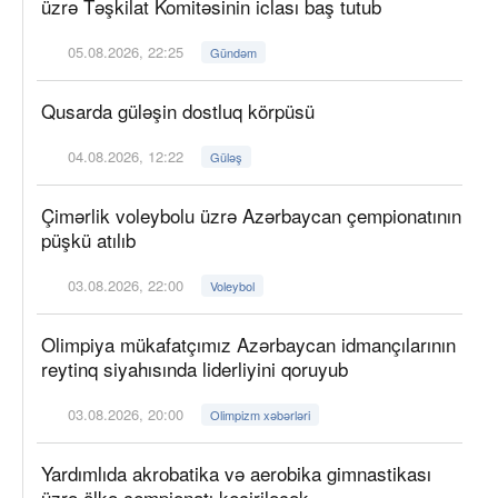
üzrə Təşkilat Komitəsinin iclası baş tutub
05.08.2026, 22:25
Gündəm
Qusarda güləşin dostluq körpüsü
04.08.2026, 12:22
Güləş
Çimərlik voleybolu üzrə Azərbaycan çempionatının
püşkü atılıb
03.08.2026, 22:00
Voleybol
Olimpiya mükafatçımız Azərbaycan idmançılarının
reytinq siyahısında liderliyini qoruyub
03.08.2026, 20:00
Olimpizm xəbərləri
Yardımlıda akrobatika və aerobika gimnastikası
üzrə ölkə çempionatı keçiriləcək