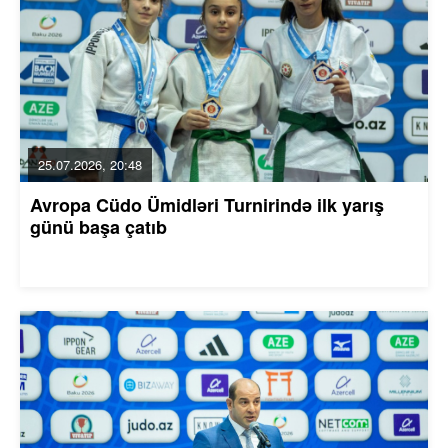
25.07.2026, 20:48
Avropa Cüdo Ümidləri Turnirində ilk yarış
günü başa çatıb