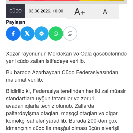
A+
A-
CÜDO
03.06.2026, 10:00
Paylaşın
Xəzər rayonunun Mərdəkan və Qala qəsəbələrində
yeni cüdo zalları istifadəyə verilib.
Bu barədə
Azərbaycan Cüdo Federasiyasından
məlumat verilib.
Bildirilib ki, Federasiya tərəfindən hər iki zal müasir
standartlara uyğun tatamilər və zəruri
avadanlıqlarla təchiz olunub. Zallarda
paltardəyişmə otaqları, məşqçi otaqları və digər
köməkçi sahələr yaradılıb. Burada 200-dən çox
idmançının cüdo ilə məşğul olması üçün əlverişli