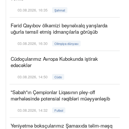
03.08.2026, 16:35
Şahmat
Fərid Qayıbov ölkəmizi beynəlxalq yarışlarda
uğurla təmsil etmiş idmançılarla görüşüb
03.08.2026, 16:30
Olimpiya dünyası
Cüdoçularımız Avropa Kubokunda iştirak
edəcəklər
03.08.2026, 14:50
Cüdo
"Sabah"ın Çempionlar Liqasının pley-off
mərhələsində potensial rəqibləri müəyyənləşib
03.08.2026, 14:32
Futbol
Yeniyetmə boksçularımız Şamaxıda təlim-məşq