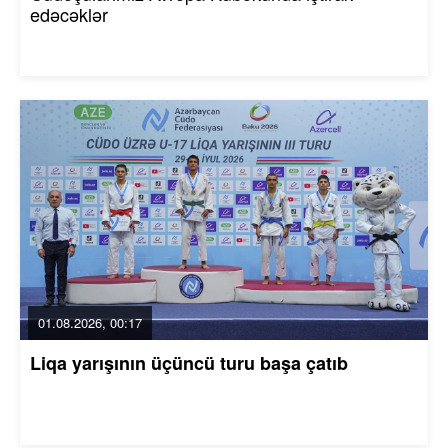
edəcəklər
01.08.2026, 00:17
Liqa yarışının üçüncü turu başa çatıb