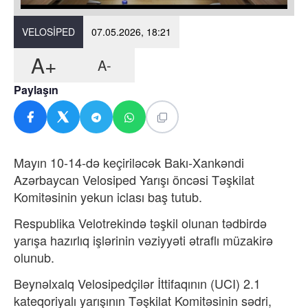
VELOSIPED
07.05.2026, 18:21
A+
A-
Paylaşın
Mayın 10-14-də keçiriləcək Bakı-Xankəndi
Azərbaycan Velosiped Yarışı öncəsi Təşkilat
Komitəsinin yekun iclası baş tutub.
Respublika Velotrekində təşkil olunan tədbirdə
yarışa hazırlıq işlərinin vəziyyəti ətraflı müzakirə
olunub.
Beynəlxalq Velosipedçilər İttifaqının (UCI) 2.1
kateqoriyalı yarışının Təşkilat Komitəsinin sədri,