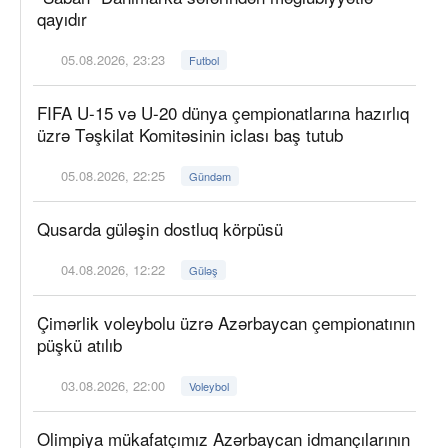
qayıdır
05.08.2026, 23:23
Futbol
FIFA U-15 və U-20 dünya çempionatlarına hazırlıq
üzrə Təşkilat Komitəsinin iclası baş tutub
05.08.2026, 22:25
Gündəm
Qusarda güləşin dostluq körpüsü
04.08.2026, 12:22
Güləş
Çimərlik voleybolu üzrə Azərbaycan çempionatının
püşkü atılıb
03.08.2026, 22:00
Voleybol
Olimpiya mükafatçımız Azərbaycan idmançılarının