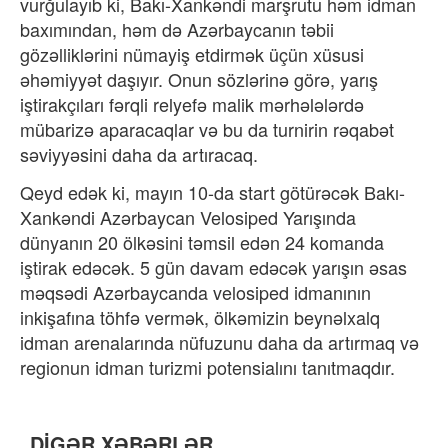
vurğulayıb ki, Bakı-Xankəndi marşrutu həm idman
baxımından, həm də Azərbaycanın təbii
gözəlliklərini nümayiş etdirmək üçün xüsusi
əhəmiyyət daşıyır. Onun sözlərinə görə, yarış
iştirakçıları fərqli relyefə malik mərhələlərdə
mübarizə aparacaqlar və bu da turnirin rəqabət
səviyyəsini daha da artıracaq.
Qeyd edək ki, mayın 10-da start götürəcək Bakı-
Xankəndi Azərbaycan Velosiped Yarışında
dünyanın 20 ölkəsini təmsil edən 24 komanda
iştirak edəcək. 5 gün davam edəcək yarışın əsas
məqsədi Azərbaycanda velosiped idmanının
inkişafına töhfə vermək, ölkəmizin beynəlxalq
idman arenalarında nüfuzunu daha da artırmaq və
regionun idman turizmi potensialını tanıtmaqdır.
DİGƏR XƏBƏRLƏR