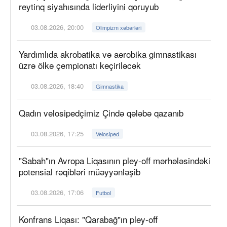
reytinq siyahısında liderliyini qoruyub
03.08.2026, 20:00
Olimpizm xəbərləri
Yardımlıda akrobatika və aerobika gimnastikası
üzrə ölkə çempionatı keçiriləcək
03.08.2026, 18:40
Gimnastika
Qadın velosipedçimiz Çində qələbə qazanıb
03.08.2026, 17:25
Velosiped
"Sabah"ın Avropa Liqasının pley-off mərhələsindəki
potensial rəqibləri müəyyənləşib
03.08.2026, 17:06
Futbol
Konfrans Liqası: "Qarabağ"ın pley-off