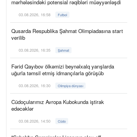
mərhələsindəki potensial rəqibləri müəyyənləşdi
03.08.2026, 16:58
Futbol
Qusarda Respublika Şahmat Olimpiadasına start
verilib
03.08.2026, 16:35
Şahmat
Fərid Qayıbov ölkəmizi beynəlxalq yarışlarda
uğurla təmsil etmiş idmançılarla görüşüb
03.08.2026, 16:30
Olimpiya dünyası
Cüdoçularımız Avropa Kubokunda iştirak
edəcəklər
03.08.2026, 14:50
Cüdo