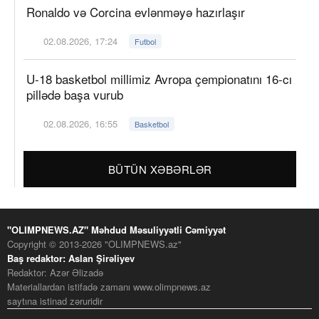
Ronaldo və Corcina evlənməyə hazırlaşır
02.08.2026, 17:24
Futbol
U-18 basketbol millimiz Avropa çempionatını 16-cı
pillədə başa vurub
02.08.2026, 16:55
Basketbol
BÜTÜN XƏBƏRLƏR
"OLIMPNEWS.AZ" Məhdud Məsuliyyətli Cəmiyyət
Copyright © 2013-2026 "OLIMPNEWS.az"
Baş redaktor: Aslan Şirəliyev
Redaktor: Azər Əlizadə
Materiallardan istifadə zamanı www.olimpnews.az
saytına istinad zəruridir