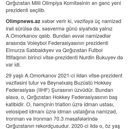
Qırğızıstan Milli Olimpiya Komitəsinin ən gənc yeni
prezidenti seçilib.
xəbər verir ki, v
əzifəyə üç namizəd
Olimpnews.az
irəli sürülsə də, səsvermə günü siyahıda yalnız
A.Omorkanov qalıb. Bundan əvvəl namizədlər
arasında Voleybol Federasiyasının prezidenti
Elmurza Satıbaldıyev və Qırğızıstan Futbol
İttifaqının birinci vitse-prezidenti Nurdin Bukuyev də
var idi.
29 yaşlı A.Omorkanov 2021-ci ildən vitse-prezident
vəzifəsini tutur və Beynəlxalq Buzüstü Hokkey
Federasiyası (IIHF) Şurasının üzvüdür. Bundan
əlavə, o, Qırğızıstan Hokkey Federasiyasının baş
katibidir. O, həmçinin triatlon üzrə idman ustası,
velosiped idmanı üzrə idman ustalığına namizəd,
Ironman və Ironman 70.3 məsafələrində
Qırğızıstanın rekordçusudur. 2020-ci ildə o, öz yaş