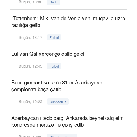
Bugün, 13:36
Cüdo
"Tottenhem" Miki van de Venlə yeni müqavilə üzrə
razılığa gəlib
Bugün, 13:17
Futbol
Lui van Qal xərçəngə qalib gəldi
Bugün, 12:45
Futbol
Bədii gimnastika üzrə 31-ci Azərbaycan
çempionatı başa çatıb
Bugün, 12:23
Gimnastika
Azərbaycanlı tədqiqatçı Ankarada beynəlxalq elmi
konqresdə məruzə ilə çıxış edib
Bugün, 12:05