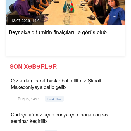
12.07.2026, 19:04
Beynəlxalq turnirin finalçıları ilə görüş olub
SON XƏBƏRLƏR
Qızlardan ibarət basketbol millimiz Şimali
Makedoniyaya qalib gəlib
Bugün, 14:39
Basketbol
Cüdoçularımız üçün dünya çempionatı öncəsi
seminar keçirilib