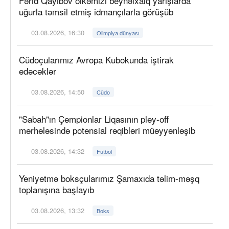
Fərid Qayıbov ölkəmizi beynəlxalq yarışlarda
uğurla təmsil etmiş idmançılarla görüşüb
03.08.2026, 16:30
Olimpiya dünyası
Cüdoçularımız Avropa Kubokunda iştirak
edəcəklər
03.08.2026, 14:50
Cüdo
"Sabah"ın Çempionlar Liqasının pley-off
mərhələsində potensial rəqibləri müəyyənləşib
03.08.2026, 14:32
Futbol
Yeniyetmə boksçularımız Şamaxıda təlim-məşq
toplanışına başlayıb
03.08.2026, 13:32
Boks