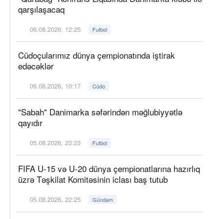
qarşılaşacaq
06.08.2026, 12:25
Futbol
Cüdoçularımız dünya çempionatında iştirak
edəcəklər
06.08.2026, 10:17
Cüdo
"Sabah" Danimarka səfərindən məğlubiyyətlə
qayıdır
05.08.2026, 23:23
Futbol
FIFA U-15 və U-20 dünya çempionatlarına hazırlıq
üzrə Təşkilat Komitəsinin iclası baş tutub
05.08.2026, 22:25
Gündəm