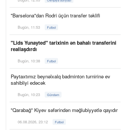
Olimpiya dünyası
"Barselona"dan Rodri üçün transfer təklifi
Bugün, 11:53
Futbol
"Lids Yunayted" tarixinin ən bahalı transferini
reallaşdırdı
Bugün, 10:38
Futbol
Paytaxtımız beynəlxalq badminton turnirinə ev
sahibliyi edəcək
Bugün, 10:23
Gündəm
"Qarabağ" Kiyev səfərindən məğlubiyyətlə qayıdır
06.08.2026, 23:12
Futbol