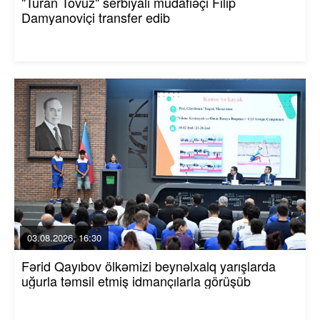
"Turan Tovuz" serbiyalı müdafiəçi Filip
Damyanoviçi transfer edib
03.08.2026, 16:30
Fərid Qayıbov ölkəmizi beynəlxalq yarışlarda
uğurla təmsil etmiş idmançılarla görüşüb