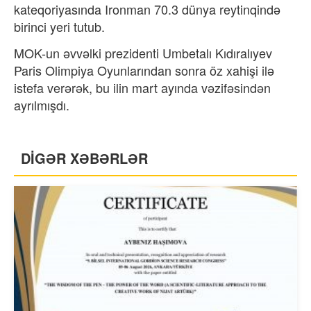
kateqoriyasında Ironman 70.3 dünya reytinqində
birinci yeri tutub.
MOK-un əvvəlki prezidenti Umbetalı Kıdıralıyev
Paris Olimpiya Oyunlarından sonra öz xahişi ilə
istefa verərək, bu ilin mart ayında vəzifəsindən
ayrılmışdı.
DİGƏR XƏBƏRLƏR