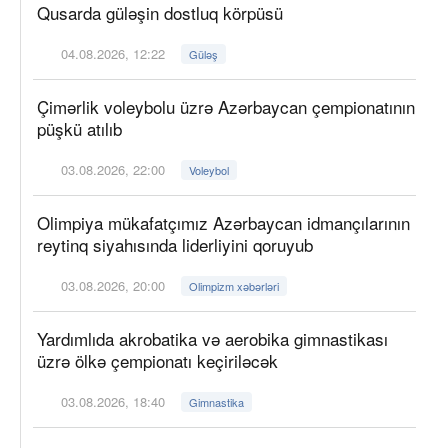
Qusarda güləşin dostluq körpüsü
04.08.2026, 12:22
Güləş
Çimərlik voleybolu üzrə Azərbaycan çempionatının
püşkü atılıb
03.08.2026, 22:00
Voleybol
Olimpiya mükafatçımız Azərbaycan idmançılarının
reytinq siyahısında liderliyini qoruyub
03.08.2026, 20:00
Olimpizm xəbərləri
Yardımlıda akrobatika və aerobika gimnastikası
üzrə ölkə çempionatı keçiriləcək
03.08.2026, 18:40
Gimnastika