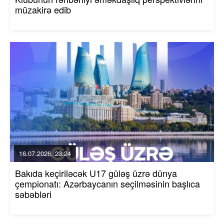
müzakirə edib
16.07.2026, 23:24
Bakıda keçiriləcək U17 güləş üzrə dünya
çempionatı: Azərbaycanın seçilməsinin başlıca
səbəbləri