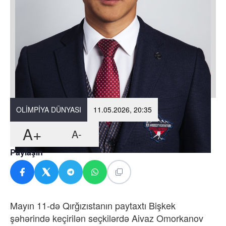
OLIMPIYA DÜNYASI
11.05.2026, 20:35
A+
A-
Paylaşın
Mayın 11-də Qırğızıstanın paytaxtı Bişkek
şəhərində keçirilən seçkilərdə Aivaz Omorkanov