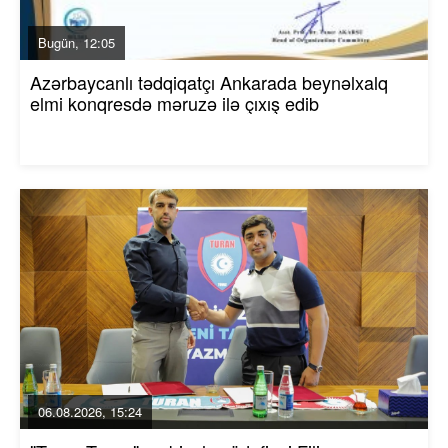
Bugün, 12:05
Azərbaycanlı tədqiqatçı Ankarada beynəlxalq
elmi konqresdə məruzə ilə çıxış edib
06.08.2026, 15:24