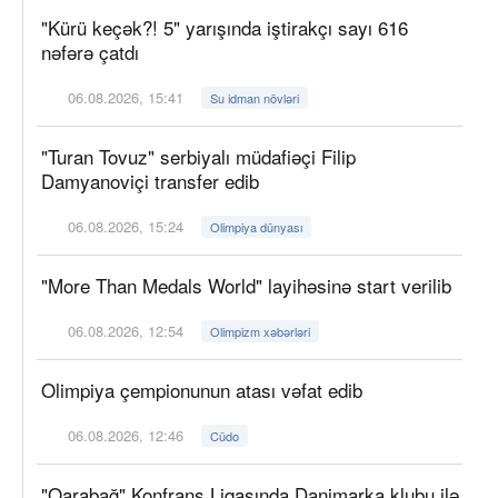
"Kürü keçək?! 5" yarışında iştirakçı sayı 616
nəfərə çatdı
06.08.2026, 15:41
Su idman növləri
"Turan Tovuz" serbiyalı müdafiəçi Filip
Damyanoviçi transfer edib
06.08.2026, 15:24
Olimpiya dünyası
"More Than Medals World" layihəsinə start verilib
06.08.2026, 12:54
Olimpizm xəbərləri
Olimpiya çempionunun atası vəfat edib
06.08.2026, 12:46
Cüdo
"Qarabağ" Konfrans Liqasında Danimarka klubu ilə