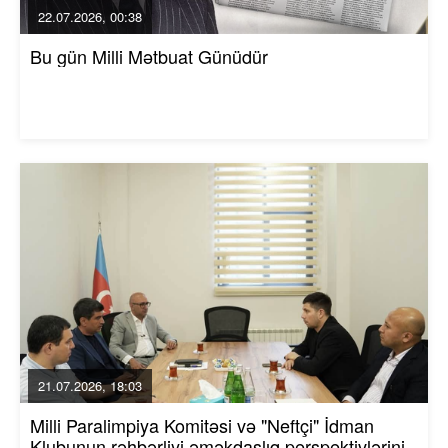
22.07.2026, 00:38
Bu gün Milli Mətbuat Günüdür
21.07.2026, 18:03
Milli Paralimpiya Komitəsi və "Neftçi" İdman
Klubunun rəhbərliyi əməkdaşlıq perspektivlərini