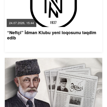
24.07.2026, 15:44
“Neftçi” İdman Klubu yeni loqosunu təqdim
edib