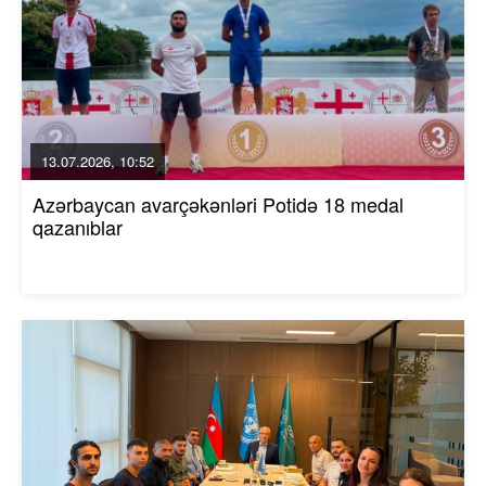
13.07.2026, 10:52
Azərbaycan avarçəkənləri Potidə 18 medal
qazanıblar