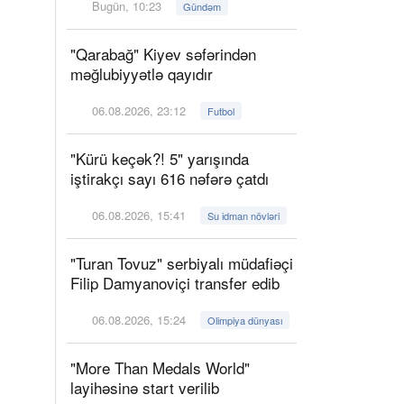
Bugün, 10:23
Gündəm
"Qarabağ" Kiyev səfərindən
məğlubiyyətlə qayıdır
06.08.2026, 23:12
Futbol
"Kürü keçək?! 5" yarışında
iştirakçı sayı 616 nəfərə çatdı
06.08.2026, 15:41
Su idman növləri
"Turan Tovuz" serbiyalı müdafiəçi
Filip Damyanoviçi transfer edib
06.08.2026, 15:24
Olimpiya dünyası
"More Than Medals World"
layihəsinə start verilib