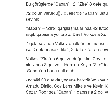
Bu görüşlərdə “Sabah” 12, “Zirə” 8 dəfə qa
72 qolun vurulduğu duellərdə “Sabah” üstün
sevinib.
“Sabah” – “Zirə” qarşılaşmalarında 42 futb
rəqib qapısına yol tapıb. Davit Volkovla Xu
7 qola sevinən Volkov duellərin ən məhsuld
isə 3 dəfə masazırlıları, 2 dəfə zirəliləri se
Volkov “Zirə”də 6 qol vurduğu kimi Coy Le
aktivində 3 qol var. Hamidu Keyta “Zirə”
“Sabah”da buna nail olub.
Əvvəlki 30 dueldə yeganə het-trik Volkovun
Amadu Diallo, Coy Lens Mikels və Kevin K
Sezar Rodriqez “Sabah”ın qapısına 2 qol v