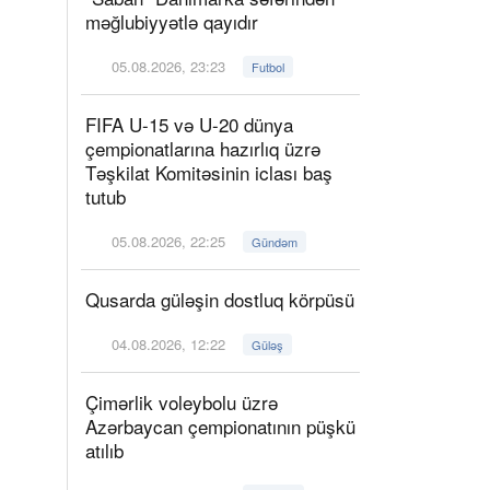
məğlubiyyətlə qayıdır
05.08.2026, 23:23
Futbol
FIFA U-15 və U-20 dünya
çempionatlarına hazırlıq üzrə
Təşkilat Komitəsinin iclası baş
tutub
05.08.2026, 22:25
Gündəm
Qusarda güləşin dostluq körpüsü
04.08.2026, 12:22
Güləş
Çimərlik voleybolu üzrə
Azərbaycan çempionatının püşkü
atılıb