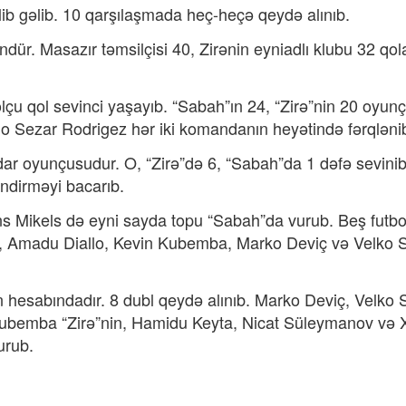
lib gəlib. 10 qarşılaşmada heç-heçə qeydə alınıb.
dür. Masazır təmsilçisi 40, Zirənin eyniadlı klubu 32 qol
olçu qol sevinci yaşayıb. “Sabah”ın 24, “Zirə”nin 20 oyun
lio Sezar Rodrigez hər iki komandanın heyətində fərqləni
ar oyunçusudur. O, “Zirə”də 6, “Sabah”da 1 dəfə sevinib
vindirməyi bacarıb.
ns Mikels də eyni sayda topu “Sabah”da vurub. Beş futb
də, Amadu Diallo, Kevin Kubemba, Marko Deviç və Velko 
 hesabındadır. 8 dubl qeydə alınıb. Marko Deviç, Velko 
ubemba “Zirə”nin, Hamidu Keyta, Nicat Süleymanov və X
urub.