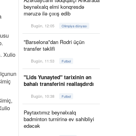
beynəlxalq elmi konqresdə
məruzə ilə çıxış edib
a
Bugün, 12:05
Olimpiya dünyası
çusu
"Barselona"dan Rodri üçün
b.
transfer təklifi
. Xulio
Bugün, 11:53
Futbol
olçunun
"Lids Yunayted" tarixinin ən
Simiç
bahalı transferini reallaşdırdı
Bugün, 10:38
Futbol
Simiç,
ulio
Paytaxtımız beynəlxalq
badminton turnirinə ev sahibliyi
edəcək