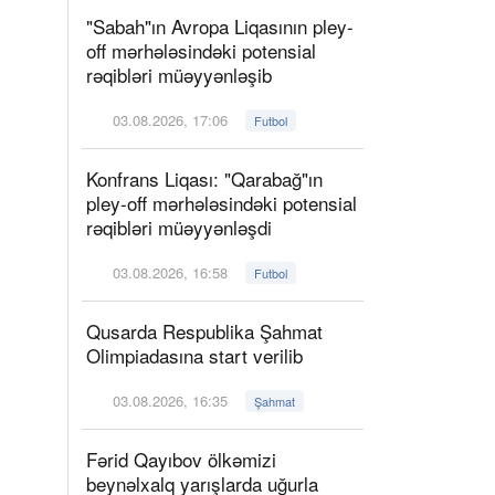
"Sabah"ın Avropa Liqasının pley-
off mərhələsindəki potensial
rəqibləri müəyyənləşib
03.08.2026, 17:06
Futbol
Konfrans Liqası: "Qarabağ"ın
pley-off mərhələsindəki potensial
rəqibləri müəyyənləşdi
03.08.2026, 16:58
Futbol
Qusarda Respublika Şahmat
Olimpiadasına start verilib
03.08.2026, 16:35
Şahmat
Fərid Qayıbov ölkəmizi
beynəlxalq yarışlarda uğurla