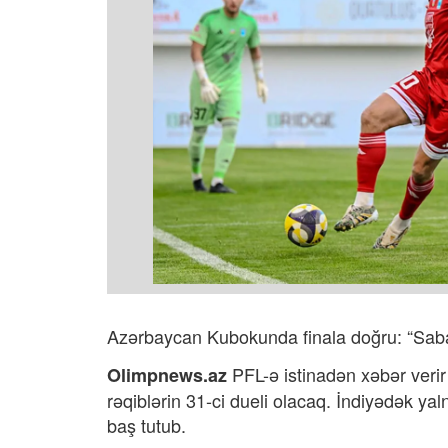
Azərbaycan Kubokunda finala doğru: “Sabah
PFL-ə istinadən xəbər verir 
Olimpnews.az
rəqiblərin 31-ci dueli olacaq. İndiyədək y
baş tutub.