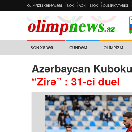
OLIMPIZM XƏBƏRLƏRI
BOK
AOK
MOK
OLIMPIYA TARIXI
SON XƏBƏR
GÜNDƏM
OLIMPIZM
Azərbaycan Kuboku
“Zirə” : 31-ci duel