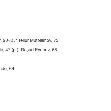
90+2 // Tellur Mütəllimov, 73
ç, 47 (p.); Rəşad Eyubov, 68
nde, 69