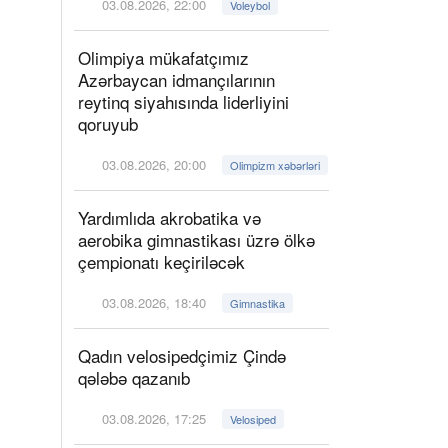
03.08.2026, 22:00
Voleybol
Olimpiya mükafatçımız
Azərbaycan idmançılarının
reytinq siyahısında liderliyini
qoruyub
03.08.2026, 20:00
Olimpizm xəbərləri
Yardımlıda akrobatika və
aerobika gimnastikası üzrə ölkə
çempionatı keçiriləcək
03.08.2026, 18:40
Gimnastika
Qadın velosipedçimiz Çində
qələbə qazanıb
03.08.2026, 17:25
Velosiped