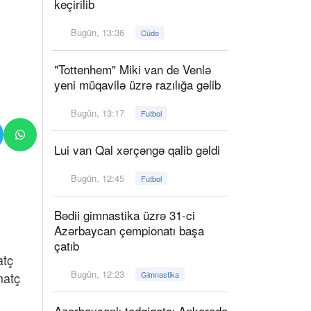
keçirilib
Bugün, 13:36
Cüdo
"Tottenhem" Miki van de Venlə
yeni müqavilə üzrə razılığa gəlib
Bugün, 13:17
Futbol
Lui van Qal xərçəngə qalib gəldi
Bugün, 12:45
Futbol
Bədii gimnastika üzrə 31-ci
Azərbaycan çempionatı başa
çatıb
atç
Bugün, 12:23
matç
Gimnastika
Azərbaycanlı tədqiqatçı Ankarada