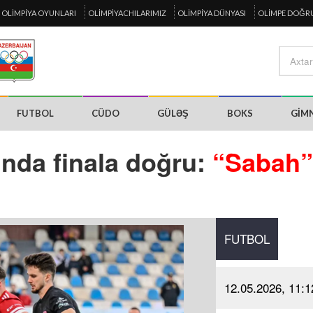
OLIMPIYA OYUNLARI
OLIMPIYACHILARIMIZ
OLIMPIYA DÜNYASI
OLIMPE DOĞR
FUTBOL
CÜDO
GÜLƏŞ
BOKS
GIM
nda finala doğru:
“Sabah”
FUTBOL
12.05.2026, 11:1