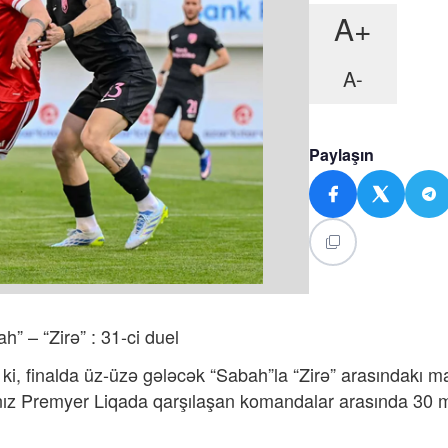
A+
A-
Paylaşın
” – “Zirə” : 31-ci duel
ki, f
inalda üz-üzə gələcək “Sabah”la “Zirə” arasındakı m
alnız Premyer Liqada qarşılaşan komandalar arasında 30 