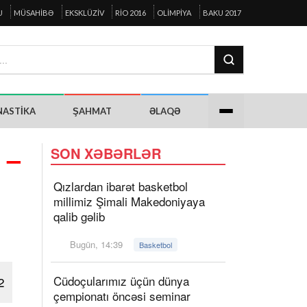
U
MÜSAHIBƏ
EKSKLÜZIV
RIO 2016
OLIMPIYA
BAKU 2017
NASTIKA
ŞAHMAT
ƏLAQƏ
 –
SON XƏBƏRLƏR
Qızlardan ibarət basketbol
millimiz Şimali Makedoniyaya
qalib gəlib
Bugün, 14:39
Basketbol
Cüdoçularımız üçün dünya
2
çempionatı öncəsi seminar