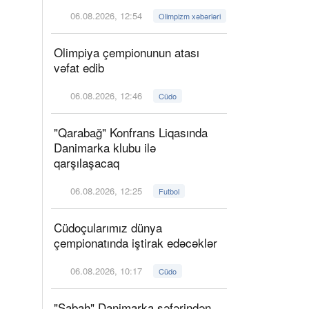
06.08.2026, 12:54
Olimpizm xəbərləri
Olimpiya çempionunun atası
vəfat edib
06.08.2026, 12:46
Cüdo
"Qarabağ" Konfrans Liqasında
Danimarka klubu ilə
qarşılaşacaq
06.08.2026, 12:25
Futbol
Cüdoçularımız dünya
çempionatında iştirak edəcəklər
06.08.2026, 10:17
Cüdo
"Sabah" Danimarka səfərindən